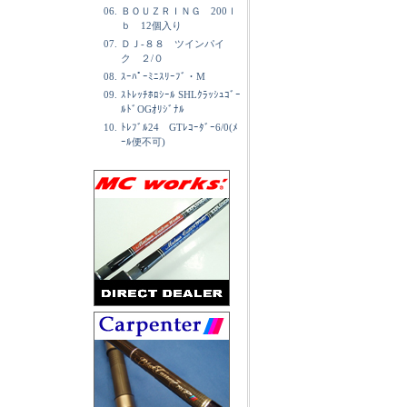
06.
ＢＯＵＺＲＩＮＧ 200ｌ
ｂ 12個入り
07.
ＤＪ-８８ ツインパイ
ク ２/０
08.
ｽｰﾊﾟｰﾐﾆｽﾘｰﾌﾞ・M
09.
ｽﾄﾚｯﾁﾎﾛｼｰﾙ SHLｸﾗｯｼｭｺﾞｰ
ﾙﾄﾞOGｵﾘｼﾞﾅﾙ
10.
ﾄﾚﾌﾞﾙ24 GTﾚｺｰﾀﾞｰ6/0(ﾒ
ｰﾙ便不可)