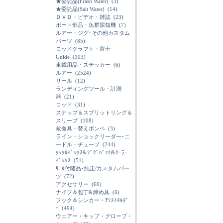
★委託品(Frash Water)
(3)
★委託品(Salt Water)
(14)
ＤＶＤ・ビデオ・雑誌
(23)
ボート部品・魚群探知機
(7)
ルアー・ジグ･その他カスタム
パーツ
(85)
ロッドクラフト・富士
Guide
(103)
車載用品・ステッカー
(6)
ルアー
(2524)
リール
(12)
ランディングツール・計測
器
(21)
ロッド
(31)
スナップ＆スプリットリング＆
スリーブ
(108)
救命具・替えボンベ
(3)
ライン・ショックリーダー･ニ
ードル・チューブ
(244)
ﾀｯｸﾙﾎﾞｯｸｽ&ｼﾞｸﾞﾊﾞｯｸ&ｸｰﾗｰ
ﾎﾞｯｸｽ
(51)
ﾘｰﾙ付随品･純正/カスタムパー
ツ
(72)
アクセサリー
(66)
ナイフ＆包丁&締め具
(6)
フック＆シンカー・ｱｼｽﾄﾎﾙﾀﾞ
ｰ
(494)
ウェアー・キップ・グローブ・