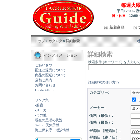
毎週火
平日12:00～夜
日・休日
12:00
新着商品
トップ
»
カタログ
»
詳細検索
詳細検索
インフォメーション
検索条件 (キーワード) を入力し
ごあいさつ
配送と返品について
商品の配送について
店舗ご案内
詳細検索の使い方
[?]
お問い合わせ
Guide Album
カテゴリー:
リンク集
-船宿
メーカー:
-メーカー
-その他
価格（最低）:
現在の黒潮の状況
価格（最高）:
Yahoo!天気予報
海上保安庁 潮汐情報
登録日（開始日）:
登録日（終了日）: