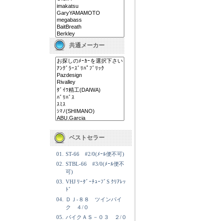
共通メーカー
ベストセラー
01.
ST-66 #2/0(ﾒｰﾙ便不可)
02.
STBL-66 #3/0(ﾒｰﾙ便不
可)
03.
VHJ ﾘｰﾀﾞｰﾁｭｰﾌﾞS ｸﾘｱﾚｯ
ﾄﾞ
04.
ＤＪ-８８ ツインパイ
ク ４/０
05.
パイクＡＳ－０３ ２/０