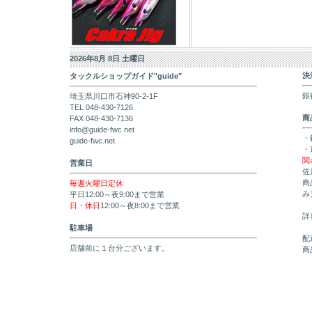
2026年8月 8日 土曜日
決
タックルショップガイド"guide"
銀
埼玉県川口市石神90-2-1F
TEL 048-430-7126
商
FAX 048-430-7136
info@guide-fwc.net
・
guide-fwc.net
・
関
営業日
佐
商
毎週火曜日定休
み
平日12:00～夜9:00まで営業
日・休日
12:00～夜8:00まで営業
詳
駐車場
配
店舗前に１台分ございます。
商