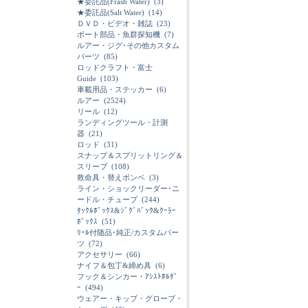
★委託品(Frash Water)
(3)
★委託品(Salt Water)
(14)
ＤＶＤ・ビデオ・雑誌
(23)
ボート部品・魚群探知機
(7)
ルアー・ジグ･その他カスタム
パーツ
(85)
ロッドクラフト・富士
Guide
(103)
車載用品・ステッカー
(6)
ルアー
(2524)
リール
(12)
ランディングツール・計測
器
(21)
ロッド
(31)
スナップ＆スプリットリング＆
スリーブ
(108)
救命具・替えボンベ
(3)
ライン・ショックリーダー･ニ
ードル・チューブ
(244)
ﾀｯｸﾙﾎﾞｯｸｽ&ｼﾞｸﾞﾊﾞｯｸ&ｸｰﾗｰ
ﾎﾞｯｸｽ
(51)
ﾘｰﾙ付随品･純正/カスタムパー
ツ
(72)
アクセサリー
(66)
ナイフ＆包丁&締め具
(6)
フック＆シンカー・ｱｼｽﾄﾎﾙﾀﾞ
ｰ
(494)
ウェアー・キップ・グローブ・