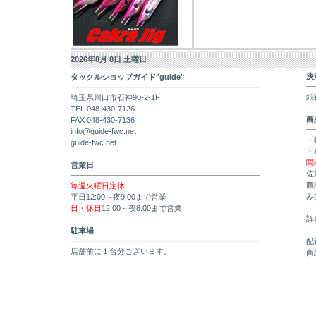
2026年8月 8日 土曜日
決
タックルショップガイド"guide"
銀
埼玉県川口市石神90-2-1F
TEL 048-430-7126
商
FAX 048-430-7136
info@guide-fwc.net
・
guide-fwc.net
・
関
営業日
佐
商
毎週火曜日定休
み
平日12:00～夜9:00まで営業
日・休日
12:00～夜8:00まで営業
詳
駐車場
配
店舗前に１台分ございます。
商