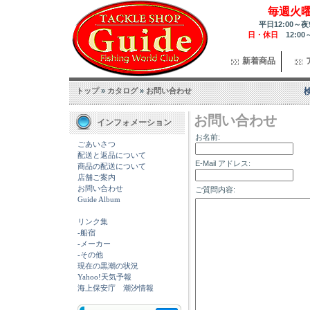
毎週火
平日12:00～夜
日・休日
12:00
新着商品
トップ
»
カタログ
»
お問い合わせ
お問い合わせ
インフォメーション
お名前:
ごあいさつ
配送と返品について
E-Mail アドレス:
商品の配送について
店舗ご案内
お問い合わせ
ご質問内容:
Guide Album
リンク集
-船宿
-メーカー
-その他
現在の黒潮の状況
Yahoo!天気予報
海上保安庁 潮汐情報