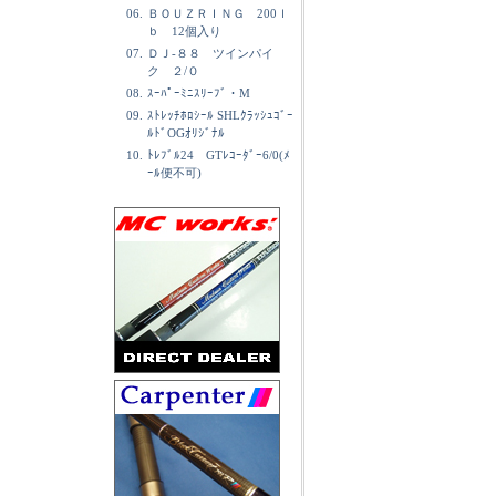
06.
ＢＯＵＺＲＩＮＧ 200ｌ
ｂ 12個入り
07.
ＤＪ-８８ ツインパイ
ク ２/０
08.
ｽｰﾊﾟｰﾐﾆｽﾘｰﾌﾞ・M
09.
ｽﾄﾚｯﾁﾎﾛｼｰﾙ SHLｸﾗｯｼｭｺﾞｰ
ﾙﾄﾞOGｵﾘｼﾞﾅﾙ
10.
ﾄﾚﾌﾞﾙ24 GTﾚｺｰﾀﾞｰ6/0(ﾒ
ｰﾙ便不可)