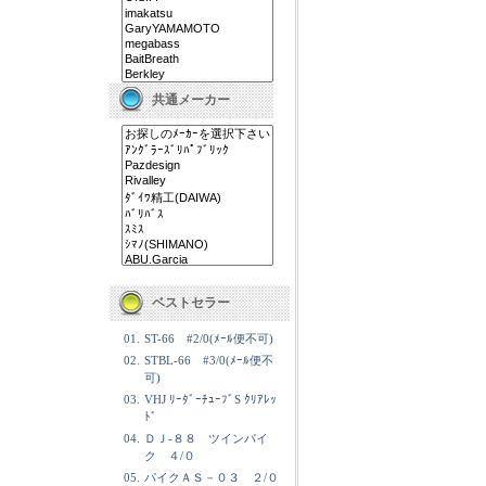
共通メーカー
ベストセラー
01.
ST-66 #2/0(ﾒｰﾙ便不可)
02.
STBL-66 #3/0(ﾒｰﾙ便不
可)
03.
VHJ ﾘｰﾀﾞｰﾁｭｰﾌﾞS ｸﾘｱﾚｯ
ﾄﾞ
04.
ＤＪ-８８ ツインパイ
ク ４/０
05.
パイクＡＳ－０３ ２/０