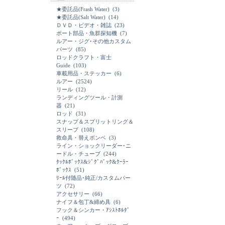
★委託品(Frash Water)
(3)
★委託品(Salt Water)
(14)
ＤＶＤ・ビデオ・雑誌
(23)
ボート部品・魚群探知機
(7)
ルアー・ジグ･その他カスタム
パーツ
(85)
ロッドクラフト・富士
Guide
(103)
車載用品・ステッカー
(6)
ルアー
(2524)
リール
(12)
ランディングツール・計測
器
(21)
ロッド
(31)
スナップ＆スプリットリング＆
スリーブ
(108)
救命具・替えボンベ
(3)
ライン・ショックリーダー･ニ
ードル・チューブ
(244)
ﾀｯｸﾙﾎﾞｯｸｽ&ｼﾞｸﾞﾊﾞｯｸ&ｸｰﾗｰ
ﾎﾞｯｸｽ
(51)
ﾘｰﾙ付随品･純正/カスタムパー
ツ
(72)
アクセサリー
(66)
ナイフ＆包丁&締め具
(6)
フック＆シンカー・ｱｼｽﾄﾎﾙﾀﾞ
ｰ
(494)