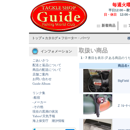
毎週火
平日12:00～夜
日・休日
12:00
新着商品
トップ
»
カタログ
»
フローター・パーツ
取扱い商品
インフォメーション
1
-
7
番目を表示 (
7
ある商品のうち
ごあいさつ
配送と返品について
商品名+
商品の配送について
店舗ご案内
お問い合わせ
BigFiel
Guide Album
リンク集
-船宿
-メーカー
Z ﾌﾛｰﾀ
-その他
現在の黒潮の状況
Yahoo!天気予報
海上保安庁 潮汐情報