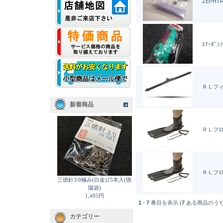
ZEPHT
ｴｱｰﾎﾟﾝ
ＲＬフ
新着商品
ＲＬフ
ＲＬフ
三徳針3/0極み(白金)25本入(徳
陽袋)
1,485円
1
-
7
番目を表示 (
7
ある商品のうち
カテゴリー