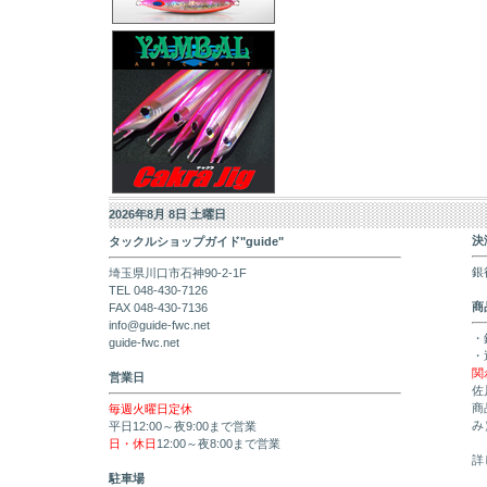
2026年8月 8日 土曜日
決
タックルショップガイド"guide"
銀
埼玉県川口市石神90-2-1F
TEL 048-430-7126
商
FAX 048-430-7136
info@guide-fwc.net
・
guide-fwc.net
・
関
営業日
佐
商
毎週火曜日定休
み
平日12:00～夜9:00まで営業
日・休日
12:00～夜8:00まで営業
詳
駐車場