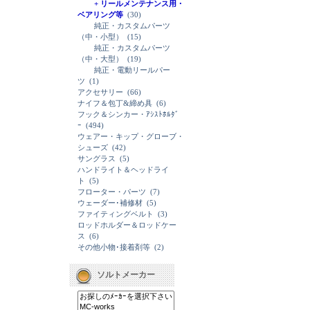
+ リールメンテナンス用・
ベアリング等
(30)
純正・カスタムパーツ
（中・小型）
(15)
純正・カスタムパーツ
（中・大型）
(19)
純正・電動リールパー
ツ
(1)
アクセサリー
(66)
ナイフ＆包丁&締め具
(6)
フック＆シンカー・ｱｼｽﾄﾎﾙﾀﾞ
ｰ
(494)
ウェアー・キップ・グローブ・
シューズ
(42)
サングラス
(5)
ハンドライト＆ヘッドライ
ト
(5)
フローター・パーツ
(7)
ウェーダー･補修材
(5)
ファイティングベルト
(3)
ロッドホルダー＆ロッドケー
ス
(6)
その他小物･接着剤等
(2)
ソルトメーカー