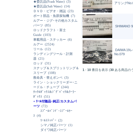
★委託品(Frash Water)
(3)
アリングNo.
★委託品(Salt Water)
(14)
ＤＶＤ・ビデオ・雑誌
(23)
ボート部品・魚群探知機
(7)
ルアー・ジグ･その他カスタム
パーツ
(85)
SHIMANO
ロッドクラフト・富士
Guide
(103)
車載用品・ステッカー
(6)
ルアー
(2524)
リール
(12)
DAIWA 1
ランディングツール・計測
No.079
器
(21)
ロッド
(31)
スナップ＆スプリットリング＆
1
-
10
番目を表示 (
30
ある商品の
スリーブ
(108)
救命具・替えボンベ
(3)
ライン・ショックリーダー･ニ
ードル・チューブ
(244)
ﾀｯｸﾙﾎﾞｯｸｽ&ｼﾞｸﾞﾊﾞｯｸ&ｸｰﾗｰ
ﾎﾞｯｸｽ
(51)
+ ﾘｰﾙ付随品･純正/カスタムパ
ーツ
(72)
ｽﾌﾟｰﾙﾊﾞﾝﾄﾞ･ｽﾌﾟｰﾙｹｰ
ｽ
(4)
ﾘｰﾙｽﾄｯﾊﾟｰ
(2)
シマノ純正パーツ
(1)
ダイワ純正パーツ