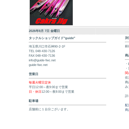
2026年8月 7日 金曜日
決
タックルショップガイド"guide"
銀
埼玉県川口市石神90-2-1F
TEL 048-430-7126
商
FAX 048-430-7136
info@guide-fwc.net
・
guide-fwc.net
・
関
営業日
佐
商
毎週火曜日定休
み
平日12:00～夜9:00まで営業
日・休日
12:00～夜8:00まで営業
詳
駐車場
配
店舗前に１台分ございます。
商