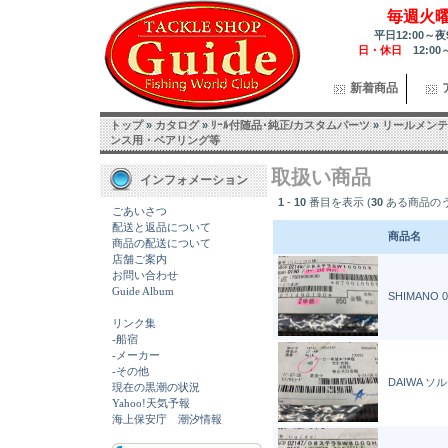
毎週火
平日12:00～夜
日・休日
12:00
新着商品
トップ
»
カタログ
»
ﾘｰﾙ付随品･純正/カスタムパーツ
»
リールメンテ
ンス用・ベアリング等
取扱い商品
インフォメーション
1
-
10
番目を表示 (
30
ある商品の
ごあいさつ
配送と返品について
商品名
商品の配送について
店舗ご案内
お問い合わせ
Guide Album
SHIMANO 
リンク集
-船宿
-メーカー
-その他
DAIWA ソ
現在の黒潮の状況
Yahoo!天気予報
海上保安庁 潮汐情報