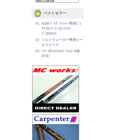
ベストセラー
01.
SOM ﾄﾞﾗｸﾞﾜｯｼｬｰ専用ﾋﾟｭ
ｱﾃﾌﾛﾝｸﾞﾘｰｽ(ｿﾌﾄﾀｲ
ﾌﾟ)SD02S
02.
ソルトウォーター専用リー
ルグリース
03.
ｼﾏﾉ SP-023A ｸﾞﾘｽ(ﾒｰﾙ便
不可)