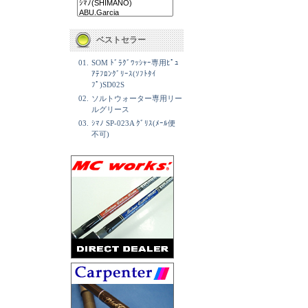
ベストセラー
01.
SOM ﾄﾞﾗｸﾞﾜｯｼｬｰ専用ﾋﾟｭ
ｱﾃﾌﾛﾝｸﾞﾘｰｽ(ｿﾌﾄﾀｲ
ﾌﾟ)SD02S
02.
ソルトウォーター専用リー
ルグリース
03.
ｼﾏﾉ SP-023A ｸﾞﾘｽ(ﾒｰﾙ便
不可)