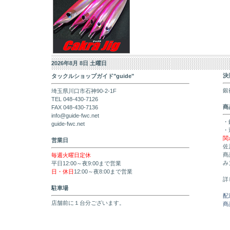
2026年8月 8日 土曜日
決
タックルショップガイド"guide"
銀
埼玉県川口市石神90-2-1F
TEL 048-430-7126
商
FAX 048-430-7136
info@guide-fwc.net
・
guide-fwc.net
・
関
営業日
佐
商
毎週火曜日定休
み
平日12:00～夜9:00まで営業
日・休日
12:00～夜8:00まで営業
詳
駐車場
配
店舗前に１台分ございます。
商