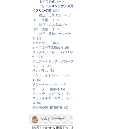
ダイワ純正パーツ
+ リールメンテナンス用・
ベアリング等
(30)
純正・カスタムパーツ
（中・小型）
(15)
純正・カスタムパーツ
（中・大型）
(19)
純正・電動リールパー
ツ
(1)
アクセサリー
(66)
ナイフ＆包丁&締め具
(6)
フック＆シンカー・ｱｼｽﾄﾎﾙﾀﾞ
ｰ
(494)
ウェアー・キップ・グローブ・
シューズ
(42)
サングラス
(5)
ハンドライト＆ヘッドライ
ト
(5)
フローター・パーツ
(7)
ウェーダー･補修材
(5)
ファイティングベルト
(3)
ロッドホルダー＆ロッドケー
ス
(6)
その他小物･接着剤等
(2)
ソルトメーカー