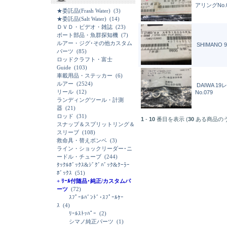
アリングNo.
★委託品(Frash Water)
(3)
★委託品(Salt Water)
(14)
ＤＶＤ・ビデオ・雑誌
(23)
ボート部品・魚群探知機
(7)
ルアー・ジグ･その他カスタム
SHIMANO
パーツ
(85)
ロッドクラフト・富士
Guide
(103)
車載用品・ステッカー
(6)
ルアー
(2524)
DAIWA 1
リール
(12)
No.079
ランディングツール・計測
器
(21)
ロッド
(31)
1
-
10
番目を表示 (
30
ある商品の
スナップ＆スプリットリング＆
スリーブ
(108)
救命具・替えボンベ
(3)
ライン・ショックリーダー･ニ
ードル・チューブ
(244)
ﾀｯｸﾙﾎﾞｯｸｽ&ｼﾞｸﾞﾊﾞｯｸ&ｸｰﾗｰ
ﾎﾞｯｸｽ
(51)
+ ﾘｰﾙ付随品･純正/カスタムパ
ーツ
(72)
ｽﾌﾟｰﾙﾊﾞﾝﾄﾞ･ｽﾌﾟｰﾙｹｰ
ｽ
(4)
ﾘｰﾙｽﾄｯﾊﾟｰ
(2)
シマノ純正パーツ
(1)