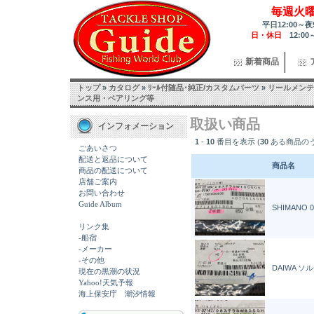
毎週火
平日12:00～夜
日・休日
12:00
新着商品
トップ
»
カタログ
»
ﾘｰﾙ付随品･純正/カスタムパーツ
»
リールメンテ
ンス用・ベアリング等
取扱い商品
インフォメーション
1
-
10
番目を表示 (
30
ある商品の
ごあいさつ
配送と返品について
商品名
商品の配送について
店舗ご案内
お問い合わせ
Guide Album
SHIMANO 
リンク集
-船宿
-メーカー
-その他
DAIWA ソ
現在の黒潮の状況
Yahoo!天気予報
海上保安庁 潮汐情報