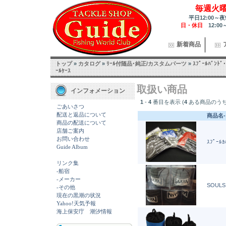
毎週火
平日12:00～夜
日・休日
12:00
新着商品
トップ
»
カタログ
»
ﾘｰﾙ付随品･純正/カスタムパーツ
»
ｽﾌﾟｰﾙﾊﾞﾝﾄﾞ･
ｰﾙｹｰｽ
取扱い商品
インフォメーション
1
-
4
番目を表示 (
4
ある商品のうち
ごあいさつ
配送と返品について
商品名-
商品の配送について
店舗ご案内
お問い合わせ
ｽﾌﾟｰﾙ
Guide Album
リンク集
-船宿
-メーカー
SOULS
-その他
現在の黒潮の状況
Yahoo!天気予報
海上保安庁 潮汐情報