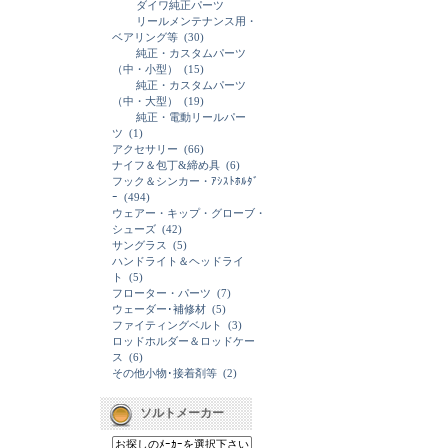
ダイワ純正パーツ
リールメンテナンス用・
ベアリング等
(30)
純正・カスタムパーツ
（中・小型）
(15)
純正・カスタムパーツ
（中・大型）
(19)
純正・電動リールパー
ツ
(1)
アクセサリー
(66)
ナイフ＆包丁&締め具
(6)
フック＆シンカー・ｱｼｽﾄﾎﾙﾀﾞ
ｰ
(494)
ウェアー・キップ・グローブ・
シューズ
(42)
サングラス
(5)
ハンドライト＆ヘッドライ
ト
(5)
フローター・パーツ
(7)
ウェーダー･補修材
(5)
ファイティングベルト
(3)
ロッドホルダー＆ロッドケー
ス
(6)
その他小物･接着剤等
(2)
ソルトメーカー