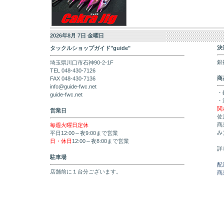
2026年8月 7日 金曜日
決
タックルショップガイド"guide"
銀
埼玉県川口市石神90-2-1F
TEL 048-430-7126
商
FAX 048-430-7136
info@guide-fwc.net
・
guide-fwc.net
・
関
営業日
佐
商
毎週火曜日定休
み
平日12:00～夜9:00まで営業
日・休日
12:00～夜8:00まで営業
詳
駐車場
配
店舗前に１台分ございます。
商