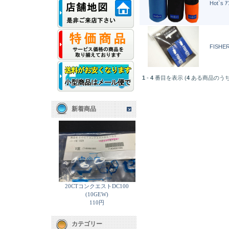
Hot`s 
FISH
1
-
4
番目を表示 (
4
ある商品のうち
新着商品
20CTコンクエストDC100
(10GEW)
110円
カテゴリー