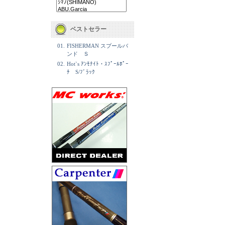
ベストセラー
01.
FISHERMAN スプールバ
ンド Ｓ
02.
Hot`s ｱﾝﾓﾅｲﾄ・ｽﾌﾟｰﾙﾎﾟｰ
ﾁ S/ﾌﾞﾗｯｸ