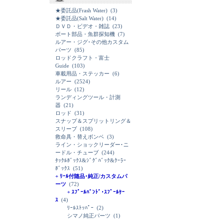
★委託品(Frash Water)
(3)
★委託品(Salt Water)
(14)
ＤＶＤ・ビデオ・雑誌
(23)
ボート部品・魚群探知機
(7)
ルアー・ジグ･その他カスタム
パーツ
(85)
ロッドクラフト・富士
Guide
(103)
車載用品・ステッカー
(6)
ルアー
(2524)
リール
(12)
ランディングツール・計測
器
(21)
ロッド
(31)
スナップ＆スプリットリング＆
スリーブ
(108)
救命具・替えボンベ
(3)
ライン・ショックリーダー･ニ
ードル・チューブ
(244)
ﾀｯｸﾙﾎﾞｯｸｽ&ｼﾞｸﾞﾊﾞｯｸ&ｸｰﾗｰ
ﾎﾞｯｸｽ
(51)
+ ﾘｰﾙ付随品･純正/カスタムパ
ーツ
(72)
+ ｽﾌﾟｰﾙﾊﾞﾝﾄﾞ･ｽﾌﾟｰﾙｹｰ
ｽ
(4)
ﾘｰﾙｽﾄｯﾊﾟｰ
(2)
シマノ純正パーツ
(1)