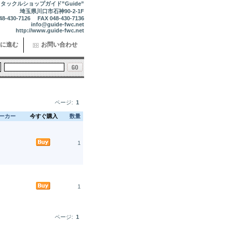
タックルショップガイド”Guide”
埼玉県川口市石神90-2-1F
48-430-7126 FAX 048-430-7136
info@guide-fwc.net
http://www.guide-fwc.net
に進む
お問い合わせ
ページ:
1
ーカー
今すぐ購入
数量
1
1
ページ:
1