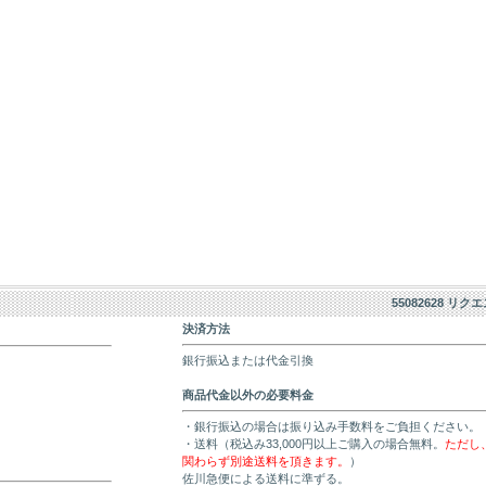
55082628 リク
決済方法
銀行振込または代金引換
商品代金以外の必要料金
・銀行振込の場合は振り込み手数料をご負担ください。
・送料（税込み33,000円以上ご購入の場合無料。
ただし
関わらず別途送料を頂きます。
）
佐川急便による送料に準ずる。