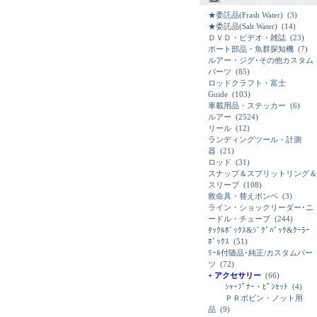
★委託品(Frash Water)
(3)
★委託品(Salt Water)
(14)
ＤＶＤ・ビデオ・雑誌
(23)
ボート部品・魚群探知機
(7)
ルアー・ジグ･その他カスタム
パーツ
(85)
ロッドクラフト・富士
Guide
(103)
車載用品・ステッカー
(6)
ルアー
(2524)
リール
(12)
ランディングツール・計測
器
(21)
ロッド
(31)
スナップ＆スプリットリング＆
スリーブ
(108)
救命具・替えボンベ
(3)
ライン・ショックリーダー･ニ
ードル・チューブ
(244)
ﾀｯｸﾙﾎﾞｯｸｽ&ｼﾞｸﾞﾊﾞｯｸ&ｸｰﾗｰ
ﾎﾞｯｸｽ
(51)
ﾘｰﾙ付随品･純正/カスタムパー
ツ
(72)
+ アクセサリー
(66)
ｼｬｰﾌﾟﾅｰ・ﾋﾟﾝｾｯﾄ
(4)
ＰＲボビン・ノット用
品
(9)