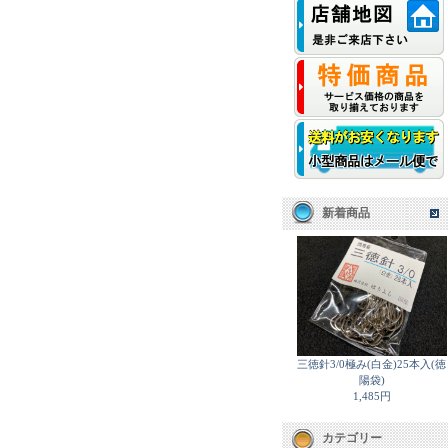
新着商品
三徳針3/0極み(白金)25本入(徳
陽袋)
1,485円
カテゴリー