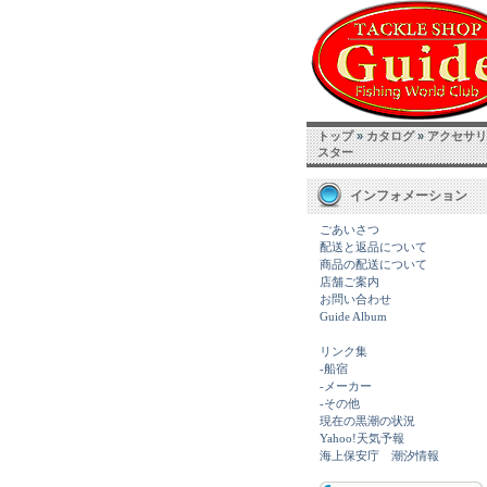
トップ
»
カタログ
»
アクセサリ
スター
インフォメーション
ごあいさつ
配送と返品について
商品の配送について
店舗ご案内
お問い合わせ
Guide Album
リンク集
-船宿
-メーカー
-その他
現在の黒潮の状況
Yahoo!天気予報
海上保安庁 潮汐情報