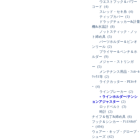
ウエストフック＆パワー
コード
(4)
スレッド・セキ糸
(4)
ティップカバー
(1)
ドラッグチェッカー&計量
機&水温計
(8)
ノットスティック・ノッ
ト締め具
(5)
パーツホルダー＆ピンオ
ンリール
(2)
プライヤー＆ペンチ＆ホ
ルダー
(9)
メジャー・ストリンガ
ー
(5)
メンテナンス用品・ﾌｪﾙｰﾙ
ﾜｯｸｽ等
(2)
ライクカッター・PEｶｯﾀ
ｰ
(4)
ラインブレーカー
(2)
+ ラインホルダー/テンシ
ョンアジャスター
(2)
ロッドベルト
(3)
時計
(2)
ナイフ＆包丁&締め具
(6)
フック＆シンカー・ｱｼｽﾄﾎﾙﾀﾞ
ｰ
(494)
ウェアー・キップ・グローブ・
シューズ
(42)