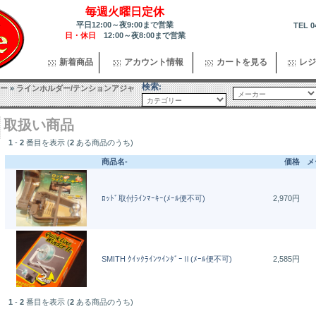
毎週火曜日定休
平日12:00～夜9:00まで営業
TEL 0
日・休日
12:00～夜8:00まで営業
新着商品
アカウント情報
カートを見る
レジ
検索:
ー
»
ラインホルダー/テンションアジャ
取扱い商品
1
-
2
番目を表示 (
2
ある商品のうち)
商品名-
価格
メ
ﾛｯﾄﾞ取付ﾗｲﾝﾏｰｷｰ(ﾒｰﾙ便不可)
2,970円
SMITH ｸｲｯｸﾗｲﾝﾜｲﾝﾀﾞｰⅡ(ﾒｰﾙ便不可)
2,585円
1
-
2
番目を表示 (
2
ある商品のうち)