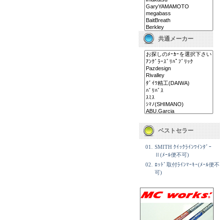
共通メーカー
ベストセラー
01.
SMITH ｸｲｯｸﾗｲﾝﾜｲﾝﾀﾞｰ
Ⅱ(ﾒｰﾙ便不可)
02.
ﾛｯﾄﾞ取付ﾗｲﾝﾏｰｷｰ(ﾒｰﾙ便不
可)