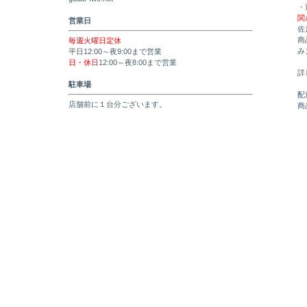
・
関
営業日
佐
商
毎週火曜日定休
み
平日12:00～夜9:00まで営業
日・休日
12:00～夜8:00まで営業
詳
駐車場
配
店舗前に１台分ございます。
商