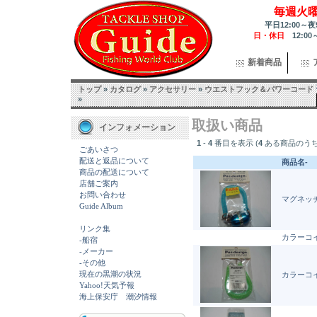
毎週火
平日12:00～夜
日・休日
12:00
新着商品
トップ
»
カタログ
»
アクセサリー
»
ウエストフック＆パワーコード
»
取扱い商品
インフォメーション
1
-
4
番目を表示 (
4
ある商品のうち
ごあいさつ
配送と返品について
商品名-
商品の配送について
店舗ご案内
お問い合わせ
マグネッ
Guide Album
リンク集
カラーコ
-船宿
-メーカー
-その他
現在の黒潮の状況
カラーコ
Yahoo!天気予報
海上保安庁 潮汐情報