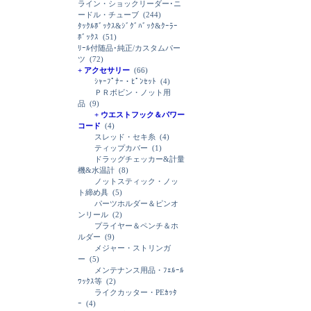
ライン・ショックリーダー･ニ
ードル・チューブ
(244)
ﾀｯｸﾙﾎﾞｯｸｽ&ｼﾞｸﾞﾊﾞｯｸ&ｸｰﾗｰ
ﾎﾞｯｸｽ
(51)
ﾘｰﾙ付随品･純正/カスタムパー
ツ
(72)
+ アクセサリー
(66)
ｼｬｰﾌﾟﾅｰ・ﾋﾟﾝｾｯﾄ
(4)
ＰＲボビン・ノット用
品
(9)
+ ウエストフック＆パワー
コード
(4)
スレッド・セキ糸
(4)
ティップカバー
(1)
ドラッグチェッカー&計量
機&水温計
(8)
ノットスティック・ノッ
ト締め具
(5)
パーツホルダー＆ピンオ
ンリール
(2)
プライヤー＆ペンチ＆ホ
ルダー
(9)
メジャー・ストリンガ
ー
(5)
メンテナンス用品・ﾌｪﾙｰﾙ
ﾜｯｸｽ等
(2)
ライクカッター・PEｶｯﾀ
ｰ
(4)