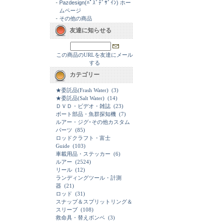
-
Pazdesign(ﾊﾟｽﾞﾃﾞｻﾞｲﾝ) ホー
ムページ
-
その他の商品
友達に知らせる
この商品のURLを友達にメール
する
カテゴリー
★委託品(Frash Water)
(3)
★委託品(Salt Water)
(14)
ＤＶＤ・ビデオ・雑誌
(23)
ボート部品・魚群探知機
(7)
ルアー・ジグ･その他カスタム
パーツ
(85)
ロッドクラフト・富士
Guide
(103)
車載用品・ステッカー
(6)
ルアー
(2524)
リール
(12)
ランディングツール・計測
器
(21)
ロッド
(31)
スナップ＆スプリットリング＆
スリーブ
(108)
救命具・替えボンベ
(3)