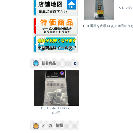
ＡＬマグ
1
-
4
番目を表示 (
4
ある商品のうち
新着商品
Fuji Guide PLDBSG 5
605円
メーカー情報