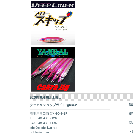
2026年8月 8日 土曜日
決
タックルショップガイド"guide"
銀
埼玉県川口市石神90-2-1F
TEL 048-430-7126
商
FAX 048-430-7136
info@guide-fwc.net
・
guide-fwc.net