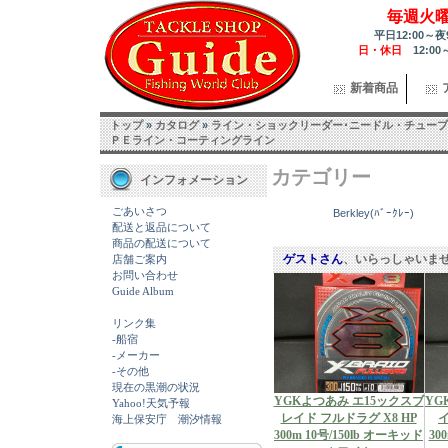
毎週火
平日12:00～夜
日・休日
12:00
新着商品
トップ
»
カタログ
»
ライン・ショックリーダー･ニードル・チューブ
ＰＥライン・コーティングライン
カテゴリー
インフォメーション
ごあいさつ
Berkley(ﾊﾞｰｸﾚｰ)
配送と返品について
商品の配送について
ゲストさん
、いらっしゃいま
店舗ご案内
お問い合わせ
Guide Album
リンク集
-船宿
-メーカー
-その他
現在の黒潮の状況
YGKよつあみ エ15ックスブ
YG
Yahoo!天気予報
レイド フルドラグ X8 HP
イ
海上保安庁 潮汐情報
300m 10号/150lb オーキッド
30