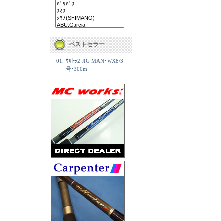
ベストセラー
01.
ｳﾙﾄﾗ2 JIG MAN･WX8/3
号･300m