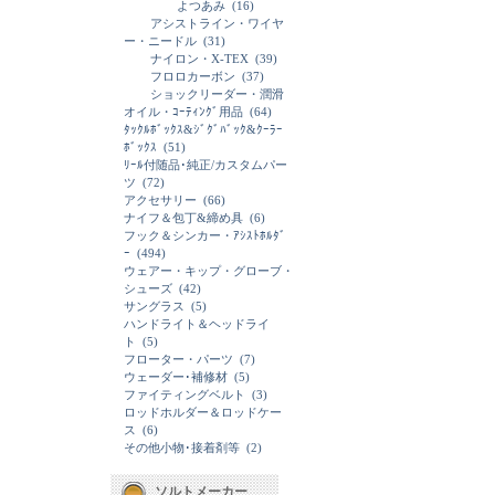
よつあみ
(16)
アシストライン・ワイヤ
ー・ニードル
(31)
ナイロン・X-TEX
(39)
フロロカーボン
(37)
ショックリーダー・潤滑
オイル・ｺｰﾃｨﾝｸﾞ用品
(64)
ﾀｯｸﾙﾎﾞｯｸｽ&ｼﾞｸﾞﾊﾞｯｸ&ｸｰﾗｰ
ﾎﾞｯｸｽ
(51)
ﾘｰﾙ付随品･純正/カスタムパー
ツ
(72)
アクセサリー
(66)
ナイフ＆包丁&締め具
(6)
フック＆シンカー・ｱｼｽﾄﾎﾙﾀﾞ
ｰ
(494)
ウェアー・キップ・グローブ・
シューズ
(42)
サングラス
(5)
ハンドライト＆ヘッドライ
ト
(5)
フローター・パーツ
(7)
ウェーダー･補修材
(5)
ファイティングベルト
(3)
ロッドホルダー＆ロッドケー
ス
(6)
その他小物･接着剤等
(2)
ソルトメーカー