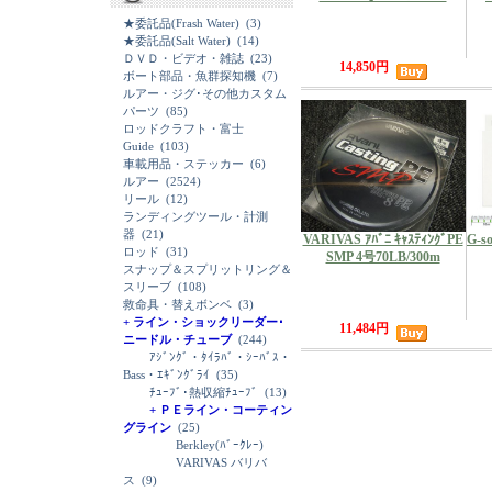
★委託品(Frash Water)
(3)
★委託品(Salt Water)
(14)
ＤＶＤ・ビデオ・雑誌
(23)
14,850円
ボート部品・魚群探知機
(7)
ルアー・ジグ･その他カスタム
パーツ
(85)
ロッドクラフト・富士
Guide
(103)
車載用品・ステッカー
(6)
ルアー
(2524)
リール
(12)
ランディングツール・計測
器
(21)
VARIVAS ｱﾊﾞﾆ ｷｬｽﾃｨﾝｸﾞPE
G-s
ロッド
(31)
SMP 4号70LB/300m
スナップ＆スプリットリング＆
スリーブ
(108)
救命具・替えボンベ
(3)
+ ライン・ショックリーダー･
11,484円
ニードル・チューブ
(244)
ｱｼﾞﾝｸﾞ・ﾀｲﾗﾊﾞ・ｼｰﾊﾞｽ・
Bass・ｴｷﾞﾝｸﾞﾗｲ
(35)
ﾁｭｰﾌﾞ･熱収縮ﾁｭｰﾌﾞ
(13)
+ ＰＥライン・コーティン
グライン
(25)
Berkley(ﾊﾞｰｸﾚｰ)
VARIVAS バリバ
ス
(9)