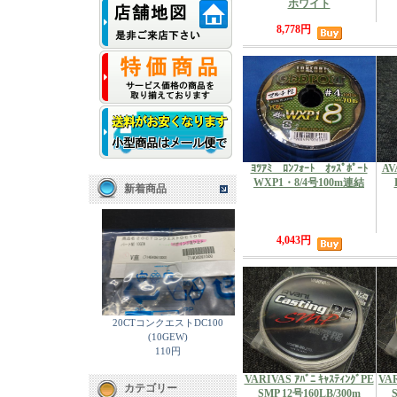
ホワイト
8,778円
ﾖﾂｱﾐ ﾛﾝﾌｫｰﾄ ｵｯｽﾟﾎﾟｰﾄ
AV
WXP1・8/4号100m連結
新着商品
4,043円
20CTコンクエストDC100
(10GEW)
110円
VARIVAS ｱﾊﾞﾆ ｷｬｽﾃｨﾝｸﾞPE
VAR
カテゴリー
SMP 12号160LB/300m