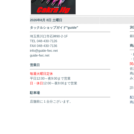
2026年8月 8日 土曜日
決
タックルショップガイド"guide"
銀
埼玉県川口市石神90-2-1F
TEL 048-430-7126
商
FAX 048-430-7136
info@guide-fwc.net
・
guide-fwc.net
・
関
営業日
佐
商
毎週火曜日定休
み
平日12:00～夜9:00まで営業
日・休日
12:00～夜8:00まで営業
詳
駐車場
配
店舗前に１台分ございます。
商