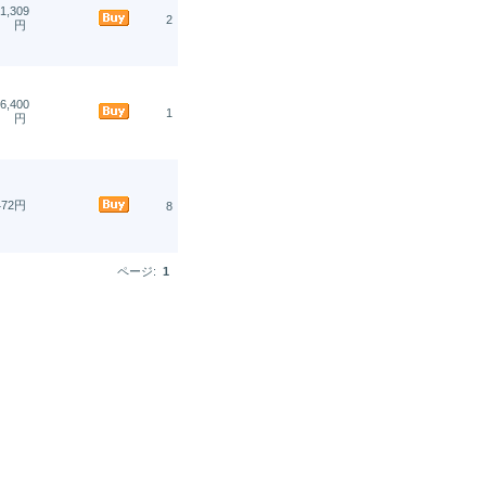
1,309
2
円
6,400
1
円
472円
8
ページ:
1