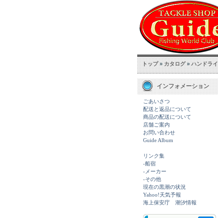
トップ
»
カタログ
»
ハンドライ
インフォメーション
ごあいさつ
配送と返品について
商品の配送について
店舗ご案内
お問い合わせ
Guide Album
リンク集
-船宿
-メーカー
-その他
現在の黒潮の状況
Yahoo!天気予報
海上保安庁 潮汐情報