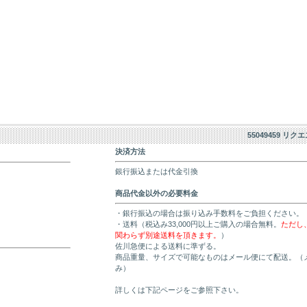
55049459 リク
決済方法
銀行振込または代金引換
商品代金以外の必要料金
・銀行振込の場合は振り込み手数料をご負担ください。
・送料（税込み33,000円以上ご購入の場合無料。
ただし
関わらず別途送料を頂きます。
）
佐川急便による送料に準ずる。
商品重量、サイズで可能なものはメール便にて配送。（
み）
詳しくは下記ページをご参照下さい。