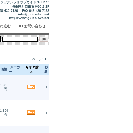
タックルショップガイド”Guide”
埼玉県川口市石神90-2-1F
48-430-7126 FAX 048-430-7136
info@guide-fwc.net
http://www.guide-fwc.net
に進む
お問い合わせ
ページ:
1
メーカ
今すぐ購
数
価格
ー
入
量
4,081
1
円
1,938
1
円