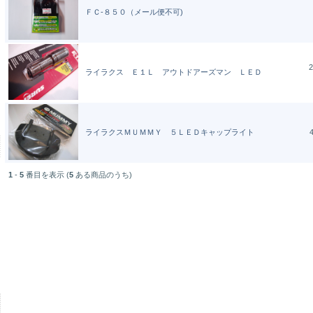
ＦＣ-８５０（メール便不可)
2
ライラクス Ｅ１Ｌ アウトドアーズマン ＬＥＤ
ライラクスＭＵＭＭＹ ５ＬＥＤキャップライト
1
-
5
番目を表示 (
5
ある商品のうち)