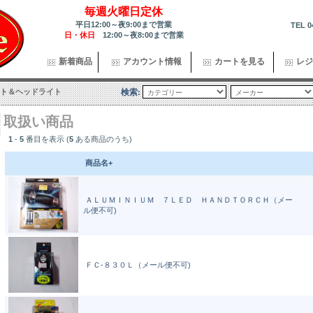
毎週火曜日定休
平日12:00～夜9:00まで営業
TEL 0
日・休日
12:00～夜8:00まで営業
新着商品
アカウント情報
カートを見る
レジ
ト＆ヘッドライト
検索:
取扱い商品
1
-
5
番目を表示 (
5
ある商品のうち)
商品名+
ＡＬＵＭＩＮＩＵＭ ７ＬＥＤ ＨＡＮＤＴＯＲＣＨ（メー
ル便不可)
ＦＣ-８３０Ｌ（メール便不可)