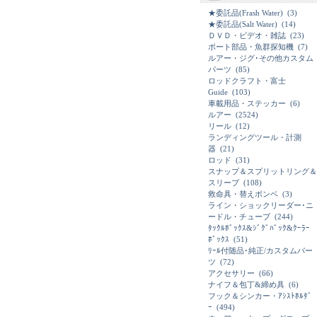
★委託品(Frash Water)
(3)
★委託品(Salt Water)
(14)
ＤＶＤ・ビデオ・雑誌
(23)
ボート部品・魚群探知機
(7)
ルアー・ジグ･その他カスタム
パーツ
(85)
ロッドクラフト・富士
Guide
(103)
車載用品・ステッカー
(6)
ルアー
(2524)
リール
(12)
ランディングツール・計測
器
(21)
ロッド
(31)
スナップ＆スプリットリング＆
スリーブ
(108)
救命具・替えボンベ
(3)
ライン・ショックリーダー･ニ
ードル・チューブ
(244)
ﾀｯｸﾙﾎﾞｯｸｽ&ｼﾞｸﾞﾊﾞｯｸ&ｸｰﾗｰ
ﾎﾞｯｸｽ
(51)
ﾘｰﾙ付随品･純正/カスタムパー
ツ
(72)
アクセサリー
(66)
ナイフ＆包丁&締め具
(6)
フック＆シンカー・ｱｼｽﾄﾎﾙﾀﾞ
ｰ
(494)