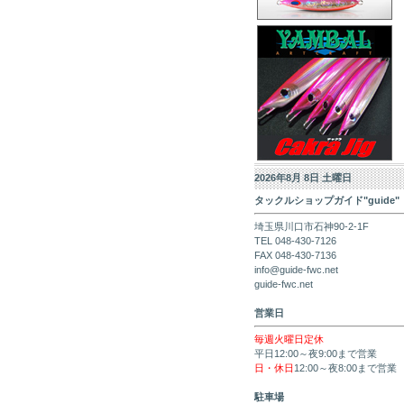
2026年8月 8日 土曜日
タックルショップガイド"guide"
埼玉県川口市石神90-2-1F
TEL 048-430-7126
FAX 048-430-7136
info@guide-fwc.net
guide-fwc.net
営業日
毎週火曜日定休
平日12:00～夜9:00まで営業
日・休日
12:00～夜8:00まで営業
駐車場