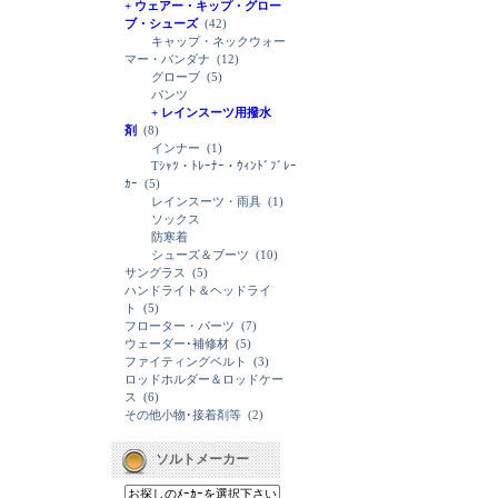
+ ウェアー・キップ・グロー
ブ・シューズ
(42)
キャップ・ネックウォー
マー・バンダナ
(12)
グローブ
(5)
パンツ
+ レインスーツ用撥水
剤
(8)
インナー
(1)
Tｼｬﾂ・ﾄﾚｰﾅｰ・ｳｨﾝﾄﾞﾌﾞﾚｰ
ｶｰ
(5)
レインスーツ・雨具
(1)
ソックス
防寒着
シューズ＆ブーツ
(10)
サングラス
(5)
ハンドライト＆ヘッドライ
ト
(5)
フローター・パーツ
(7)
ウェーダー･補修材
(5)
ファイティングベルト
(3)
ロッドホルダー＆ロッドケー
ス
(6)
その他小物･接着剤等
(2)
ソルトメーカー