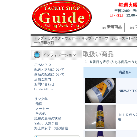
毎週火
平日12:00～夜
日・休日
12:00
新着商品
トップ
»
カタログ
»
ウェアー・キップ・グローブ・シューズ
»
レイ
ーツ用撥水剤
取扱い商品
インフォメーション
1
-
8
番目を表示 (
8
ある商品のうち
ごあいさつ
配送と返品について
商品名+
商品の配送について
店舗ご案内
お問い合わせ
Guide Album
NIKWAX TX
リンク集
-船宿
-メーカー
-その他
ＮＩＫＷＡ
現在の黒潮の状況
用
Yahoo!天気予報
海上保安庁 潮汐情報