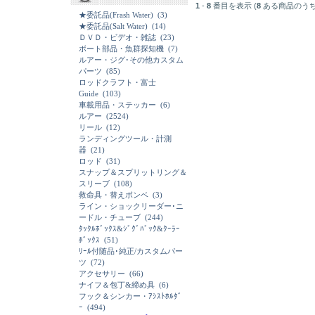
1
-
8
番目を表示 (
8
ある商品のうち
★委託品(Frash Water)
(3)
★委託品(Salt Water)
(14)
ＤＶＤ・ビデオ・雑誌
(23)
ボート部品・魚群探知機
(7)
ルアー・ジグ･その他カスタム
パーツ
(85)
ロッドクラフト・富士
Guide
(103)
車載用品・ステッカー
(6)
ルアー
(2524)
リール
(12)
ランディングツール・計測
器
(21)
ロッド
(31)
スナップ＆スプリットリング＆
スリーブ
(108)
救命具・替えボンベ
(3)
ライン・ショックリーダー･ニ
ードル・チューブ
(244)
ﾀｯｸﾙﾎﾞｯｸｽ&ｼﾞｸﾞﾊﾞｯｸ&ｸｰﾗｰ
ﾎﾞｯｸｽ
(51)
ﾘｰﾙ付随品･純正/カスタムパー
ツ
(72)
アクセサリー
(66)
ナイフ＆包丁&締め具
(6)
フック＆シンカー・ｱｼｽﾄﾎﾙﾀﾞ
ｰ
(494)