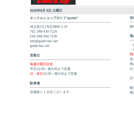
2026年8月 8日 土曜日
決
タックルショップガイド"guide"
銀
埼玉県川口市石神90-2-1F
TEL 048-430-7126
商
FAX 048-430-7136
info@guide-fwc.net
・
guide-fwc.net
・
関
営業日
佐
商
毎週火曜日定休
み
平日12:00～夜9:00まで営業
日・休日
12:00～夜8:00まで営業
詳
駐車場
配
店舗前に１台分ございます。
商