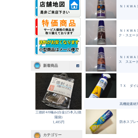
ＮＩＫＷＡ
ＮＩＫＷＡ
ク・スエー
ＮＩＫＷＡ
ス スエー
新着商品
ＴＸ ダイ
高機能素材
三徳針4/0極み(白金)25本入(徳
陽袋)
防水スプレ
1,485円
カテゴリー