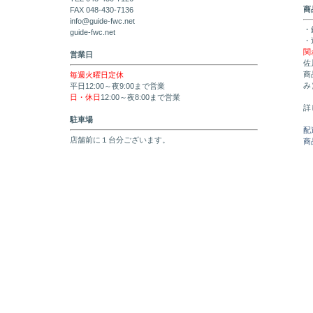
商
FAX 048-430-7136
info@guide-fwc.net
・
guide-fwc.net
・
関
営業日
佐
商
毎週火曜日定休
み
平日12:00～夜9:00まで営業
日・休日
12:00～夜8:00まで営業
詳
駐車場
配
店舗前に１台分ございます。
商