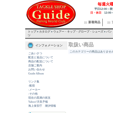
毎週火
平日12:00～夜
日・休日
12:00
新着商品
トップ
»
カタログ
»
ウェアー・キップ・グローブ・シューズ
»
パン
ツ
取扱い商品
インフォメーション
このカテゴリーの商品はありません.
ごあいさつ
配送と返品について
商品の配送について
店舗ご案内
お問い合わせ
Guide Album
リンク集
-船宿
-メーカー
-その他
現在の黒潮の状況
Yahoo!天気予報
海上保安庁 潮汐情報