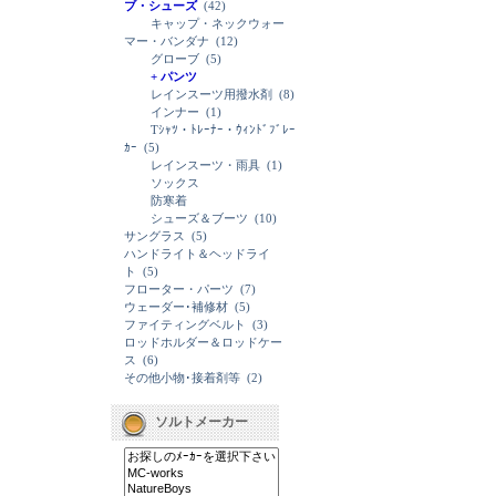
ブ・シューズ
(42)
キャップ・ネックウォー
マー・バンダナ
(12)
グローブ
(5)
+ パンツ
レインスーツ用撥水剤
(8)
インナー
(1)
Tｼｬﾂ・ﾄﾚｰﾅｰ・ｳｨﾝﾄﾞﾌﾞﾚｰ
ｶｰ
(5)
レインスーツ・雨具
(1)
ソックス
防寒着
シューズ＆ブーツ
(10)
サングラス
(5)
ハンドライト＆ヘッドライ
ト
(5)
フローター・パーツ
(7)
ウェーダー･補修材
(5)
ファイティングベルト
(3)
ロッドホルダー＆ロッドケー
ス
(6)
その他小物･接着剤等
(2)
ソルトメーカー