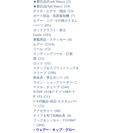
★委託品(Frash Water)
(3)
★委託品(Salt Water)
(14)
ＤＶＤ・ビデオ・雑誌
(23)
ボート部品・魚群探知機
(7)
ルアー・ジグ･その他カスタム
パーツ
(85)
ロッドクラフト・富士
Guide
(103)
車載用品・ステッカー
(6)
ルアー
(2524)
リール
(12)
ランディングツール・計測
器
(21)
ロッド
(31)
スナップ＆スプリットリング＆
スリーブ
(108)
救命具・替えボンベ
(3)
ライン・ショックリーダー･ニ
ードル・チューブ
(244)
ﾀｯｸﾙﾎﾞｯｸｽ&ｼﾞｸﾞﾊﾞｯｸ&ｸｰﾗｰ
ﾎﾞｯｸｽ
(51)
ﾘｰﾙ付随品･純正/カスタムパー
ツ
(72)
アクセサリー
(66)
ナイフ＆包丁&締め具
(6)
フック＆シンカー・ｱｼｽﾄﾎﾙﾀﾞ
ｰ
(494)
+ ウェアー・キップ・グロー