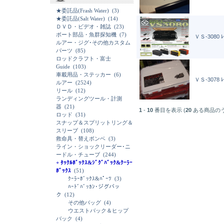
★委託品(Frash Water)
(3)
★委託品(Salt Water)
(14)
ＤＶＤ・ビデオ・雑誌
(23)
ボート部品・魚群探知機
(7)
ＶＳ-3080 
ルアー・ジグ･その他カスタム
パーツ
(85)
ロッドクラフト・富士
Guide
(103)
車載用品・ステッカー
(6)
ＶＳ-3078 
ルアー
(2524)
リール
(12)
ランディングツール・計測
器
(21)
1
-
10
番目を表示 (
20
ある商品の
ロッド
(31)
スナップ＆スプリットリング＆
スリーブ
(108)
救命具・替えボンベ
(3)
ライン・ショックリーダー･ニ
ードル・チューブ
(244)
+ ﾀｯｸﾙﾎﾞｯｸｽ&ｼﾞｸﾞﾊﾞｯｸ&ｸｰﾗｰ
ﾎﾞｯｸｽ
(51)
ｸｰﾗｰﾎﾞｯｸｽ&ﾊﾟｰﾂ
(3)
ﾊｰﾄﾞﾊﾞｯｶﾝ･ジグバッ
ク
(12)
その他バッグ
(4)
ウエストバック＆ヒップ
バック
(4)