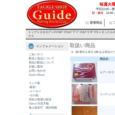
毎週火
平日12:00～夜
日・休日
12:00
新着商品
トップ
»
カタログ
»
ﾀｯｸﾙﾎﾞｯｸｽ&ｼﾞｸﾞﾊﾞｯｸ&ｸｰﾗｰﾎﾞｯｸｽ
»
タックル
クス
取扱い商品
インフォメーション
1
-
10
番目を表示 (
20
ある商品の
ごあいさつ
配送と返品について
商品名-
商品の配送について
店舗ご案内
お問い合わせ
ルアーＢＯＸ
Guide Album
リンク集
-船宿
-メーカー
リバーシブ
-その他
現在の黒潮の状況
Yahoo!天気予報
海上保安庁 潮汐情報