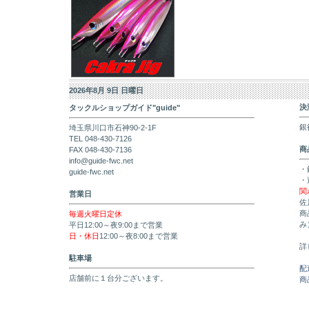
2026年8月 9日 日曜日
決
タックルショップガイド"guide"
銀
埼玉県川口市石神90-2-1F
TEL 048-430-7126
商
FAX 048-430-7136
info@guide-fwc.net
・
guide-fwc.net
・
関
営業日
佐
商
毎週火曜日定休
み
平日12:00～夜9:00まで営業
日・休日
12:00～夜8:00まで営業
詳
駐車場
配
店舗前に１台分ございます。
商