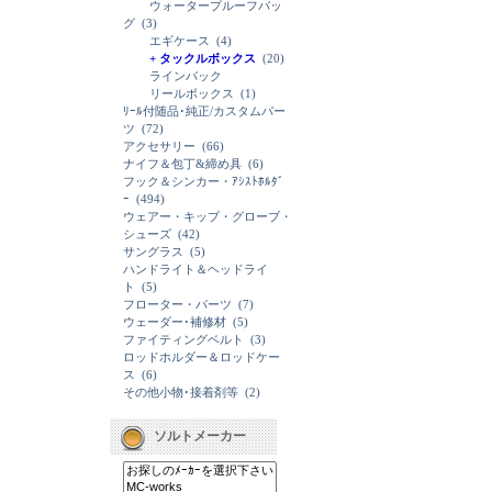
ウォータープルーフバッ
グ
(3)
エギケース
(4)
+ タックルボックス
(20)
ラインバック
リールボックス
(1)
ﾘｰﾙ付随品･純正/カスタムパー
ツ
(72)
アクセサリー
(66)
ナイフ＆包丁&締め具
(6)
フック＆シンカー・ｱｼｽﾄﾎﾙﾀﾞ
ｰ
(494)
ウェアー・キップ・グローブ・
シューズ
(42)
サングラス
(5)
ハンドライト＆ヘッドライ
ト
(5)
フローター・パーツ
(7)
ウェーダー･補修材
(5)
ファイティングベルト
(3)
ロッドホルダー＆ロッドケー
ス
(6)
その他小物･接着剤等
(2)
ソルトメーカー