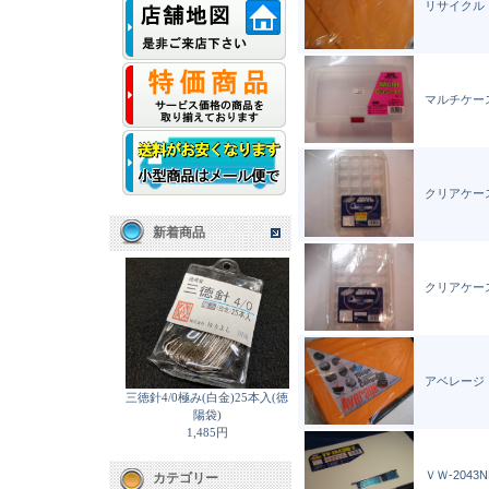
リサイクル
マルチケー
クリアケース
新着商品
クリアケース
アベレージ
三徳針4/0極み(白金)25本入(徳
陽袋)
1,485円
ＶＷ-2043N
カテゴリー