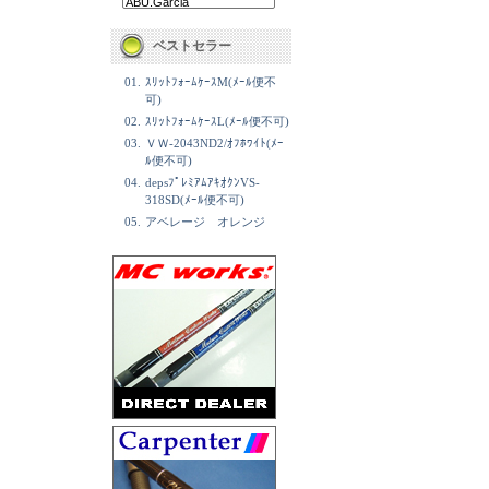
ベストセラー
01.
ｽﾘｯﾄﾌｫｰﾑｹｰｽM(ﾒｰﾙ便不
可)
02.
ｽﾘｯﾄﾌｫｰﾑｹｰｽL(ﾒｰﾙ便不可)
03.
ＶＷ-2043ND2/ｵﾌﾎﾜｲﾄ(ﾒｰ
ﾙ便不可)
04.
depsﾌﾟﾚﾐｱﾑｱｷｵｸﾝVS-
318SD(ﾒｰﾙ便不可)
05.
アベレージ オレンジ