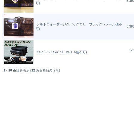
5,3
可)
ソルトウォータージグバックＸＬ ブラック（メール便不
5,3
可)
12,
ｴｸｽﾍﾟﾃﾞｨｼｮﾝﾊﾞｯｸﾞ Ⅳ(ﾒｰﾙ便不可)
1
-
10
番目を表示 (
12
ある商品のうち)