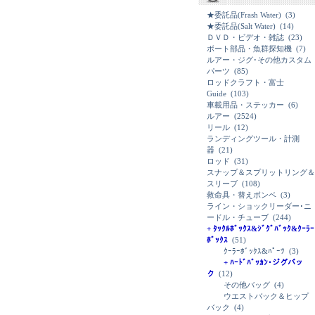
★委託品(Frash Water)
(3)
★委託品(Salt Water)
(14)
ＤＶＤ・ビデオ・雑誌
(23)
ボート部品・魚群探知機
(7)
ルアー・ジグ･その他カスタム
パーツ
(85)
ロッドクラフト・富士
Guide
(103)
車載用品・ステッカー
(6)
ルアー
(2524)
リール
(12)
ランディングツール・計測
器
(21)
ロッド
(31)
スナップ＆スプリットリング＆
スリーブ
(108)
救命具・替えボンベ
(3)
ライン・ショックリーダー･ニ
ードル・チューブ
(244)
+ ﾀｯｸﾙﾎﾞｯｸｽ&ｼﾞｸﾞﾊﾞｯｸ&ｸｰﾗｰ
ﾎﾞｯｸｽ
(51)
ｸｰﾗｰﾎﾞｯｸｽ&ﾊﾟｰﾂ
(3)
+ ﾊｰﾄﾞﾊﾞｯｶﾝ･ジグバッ
ク
(12)
その他バッグ
(4)
ウエストバック＆ヒップ
バック
(4)