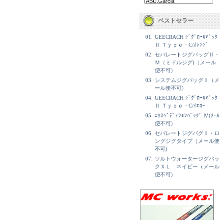
ベストセラー
01.
GEECRACH ｼﾞｸﾞﾛｰﾙﾊﾞｯｸ
Ⅱ Ｔｙｐｅ・C/ｵﾚﾝｼﾞ
02.
セパレートジグバッグⅡ・
Ｍ（ミドルジグ)（メール
便不可)
03.
システムジグバッグⅡ（メ
ール便不可)
04.
GEECRACH ｼﾞｸﾞﾛｰﾙﾊﾞｯｸ
Ⅱ Ｔｙｐｅ・C/ｲｴﾛｰ
05.
ｴｸｽﾍﾟﾃﾞｨｼｮﾝﾊﾞｯｸﾞ Ⅳ(ﾒｰﾙ
便不可)
06.
セパレートジグバグⅡ・ロ
ングジグタイプ（メール便
不可)
07.
ソルトウォータージグバッ
クＸＬ ネイビー（メール
便不可)