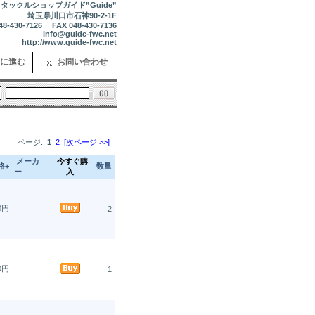
タックルショップガイド”Guide”
埼玉県川口市石神90-2-1F
48-430-7126 FAX 048-430-7136
info@guide-fwc.net
http://www.guide-fwc.net
に進む
お問い合わせ
ページ:
1
2
[次ページ >>]
メーカ
今すぐ購
格+
数量
ー
入
40円
2
40円
1