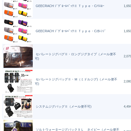
GEECRACH ｼﾞｸﾞﾛｰﾙﾊﾞｯｸⅡ Ｔｙｐｅ・C/ｲｴﾛｰ
1,6
GEECRACH ｼﾞｸﾞﾛｰﾙﾊﾞｯｸⅡ Ｔｙｐｅ・C/ｵﾚﾝｼﾞ
1,6
セパレートジグバグⅡ・ロングジグタイプ（メール便不
2,0
可)
セパレートジグバッグⅡ・Ｍ（ミドルジグ)（メール便不
2,0
可)
システムジグバッグⅡ（メール便不可)
4,4
ソルトウォータージグバックＸＬ ネイビー（メール便不