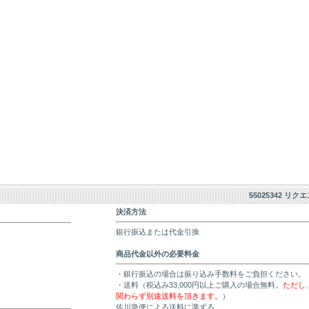
55025342 リク
決済方法
銀行振込または代金引換
商品代金以外の必要料金
・銀行振込の場合は振り込み手数料をご負担ください。
・送料（税込み33,000円以上ご購入の場合無料。
ただし
関わらず別途送料を頂きます。
）
佐川急便による送料に準ずる。