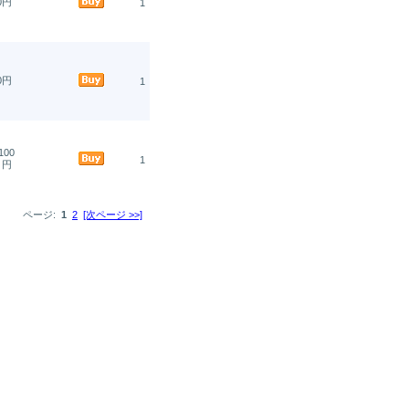
90円
1
90円
1
100
1
円
ページ:
1
2
[次ページ >>]