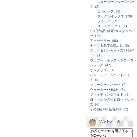
ウォータープルーフバッ
グ
(3)
エギケース
(4)
タックルボックス
(20)
ラインバック
リールボックス
(1)
ﾘｰﾙ付随品･純正/カスタムパー
ツ
(72)
アクセサリー
(66)
ナイフ＆包丁&締め具
(6)
フック＆シンカー・ｱｼｽﾄﾎﾙﾀﾞ
ｰ
(494)
ウェアー・キップ・グローブ・
シューズ
(42)
サングラス
(5)
ハンドライト＆ヘッドライ
ト
(5)
フローター・パーツ
(7)
ウェーダー･補修材
(5)
ファイティングベルト
(3)
ロッドホルダー＆ロッドケー
ス
(6)
その他小物･接着剤等
(2)
ソルトメーカー