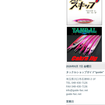
2026年8月 7日 金曜日
タックルショップガイド"guide"
埼玉県川口市石神90-2-1F
TEL 048-430-7126
FAX 048-430-7136
info@guide-fwc.net
guide-fwc.net
営業日