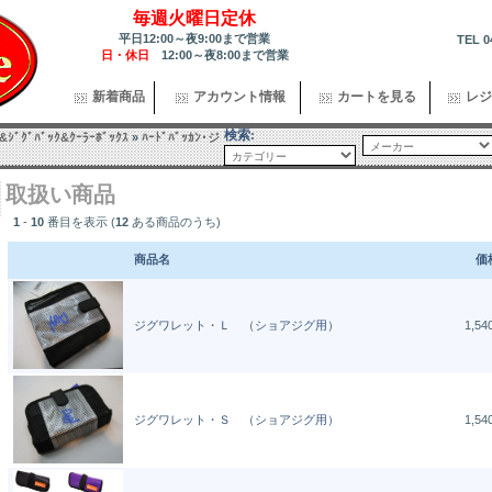
毎週火曜日定休
平日12:00～夜9:00まで営業
TEL 0
日・休日
12:00～夜8:00まで営業
新着商品
アカウント情報
カートを見る
レジ
検索:
ｽ&ｼﾞｸﾞﾊﾞｯｸ&ｸｰﾗｰﾎﾞｯｸｽ
»
ﾊｰﾄﾞﾊﾞｯｶﾝ･ジ
取扱い商品
1
-
10
番目を表示 (
12
ある商品のうち)
商品名
価
ジグワレット・Ｌ （ショアジグ用）
1,5
ジグワレット・Ｓ （ショアジグ用）
1,5