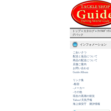
トップ
»
カタログ
»
ﾀｯｸﾙﾎﾞｯｸ
グバック
インフォメーション
ごあいさつ
配送と返品について
商品の配送について
店舗ご案内
お問い合わせ
Guide Album
リンク集
-船宿
-メーカー
-その他
現在の黒潮の状況
Yahoo!天気予報
海上保安庁 潮汐情報