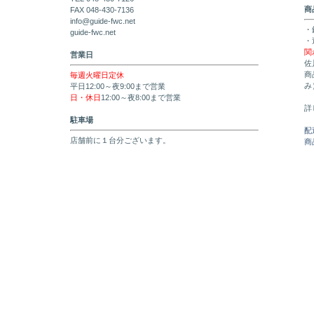
商
FAX 048-430-7136
info@guide-fwc.net
・
guide-fwc.net
・
関
営業日
佐
商
毎週火曜日定休
み
平日12:00～夜9:00まで営業
日・休日
12:00～夜8:00まで営業
詳
駐車場
配
店舗前に１台分ございます。
商