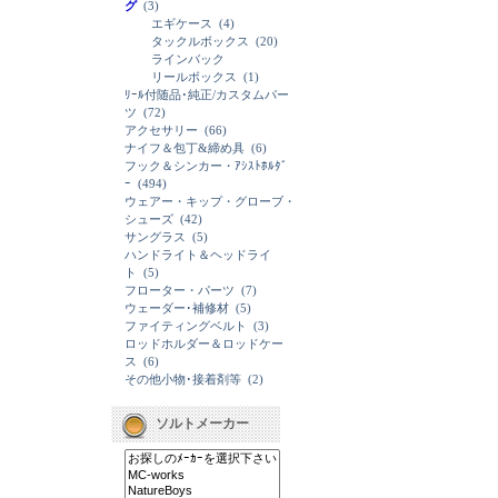
グ
(3)
エギケース
(4)
タックルボックス
(20)
ラインバック
リールボックス
(1)
ﾘｰﾙ付随品･純正/カスタムパー
ツ
(72)
アクセサリー
(66)
ナイフ＆包丁&締め具
(6)
フック＆シンカー・ｱｼｽﾄﾎﾙﾀﾞ
ｰ
(494)
ウェアー・キップ・グローブ・
シューズ
(42)
サングラス
(5)
ハンドライト＆ヘッドライ
ト
(5)
フローター・パーツ
(7)
ウェーダー･補修材
(5)
ファイティングベルト
(3)
ロッドホルダー＆ロッドケー
ス
(6)
その他小物･接着剤等
(2)
ソルトメーカー