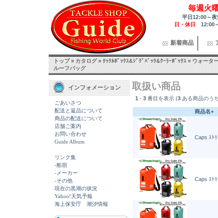
毎週火
平日12:00～夜
日・休日
12:00
新着商品
トップ
»
カタログ
»
ﾀｯｸﾙﾎﾞｯｸｽ&ｼﾞｸﾞﾊﾞｯｸ&ｸｰﾗｰﾎﾞｯｸｽ
»
ウォータ
ルーフバッグ
取扱い商品
インフォメーション
1
-
3
番目を表示 (
3
ある商品のうち
ごあいさつ
配送と返品について
商品名+
商品の配送について
店舗ご案内
お問い合わせ
Caps ｽﾄ
Guide Album
リンク集
-船宿
-メーカー
Caps ｽﾄ
-その他
現在の黒潮の状況
Yahoo!天気予報
海上保安庁 潮汐情報