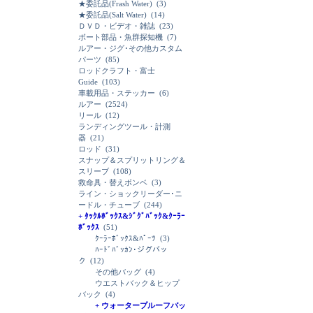
★委託品(Frash Water)
(3)
★委託品(Salt Water)
(14)
ＤＶＤ・ビデオ・雑誌
(23)
ボート部品・魚群探知機
(7)
ルアー・ジグ･その他カスタム
パーツ
(85)
ロッドクラフト・富士
Guide
(103)
車載用品・ステッカー
(6)
ルアー
(2524)
リール
(12)
ランディングツール・計測
器
(21)
ロッド
(31)
スナップ＆スプリットリング＆
スリーブ
(108)
救命具・替えボンベ
(3)
ライン・ショックリーダー･ニ
ードル・チューブ
(244)
+ ﾀｯｸﾙﾎﾞｯｸｽ&ｼﾞｸﾞﾊﾞｯｸ&ｸｰﾗｰ
ﾎﾞｯｸｽ
(51)
ｸｰﾗｰﾎﾞｯｸｽ&ﾊﾟｰﾂ
(3)
ﾊｰﾄﾞﾊﾞｯｶﾝ･ジグバッ
ク
(12)
その他バッグ
(4)
ウエストバック＆ヒップ
バック
(4)
+ ウォータープルーフバッ