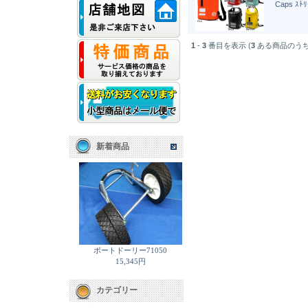
Caps ｽﾄ
1
-
3
番目を表示 (
3
ある商品のうち
新着商品
ボートドーリー71050
15,345円
カテゴリー