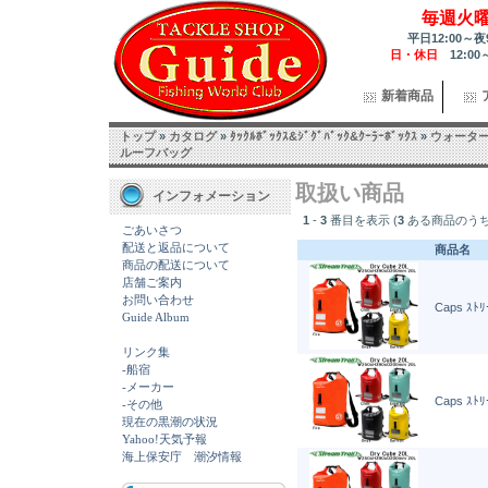
毎週火
平日12:00～夜
日・休日
12:00
新着商品
トップ
»
カタログ
»
ﾀｯｸﾙﾎﾞｯｸｽ&ｼﾞｸﾞﾊﾞｯｸ&ｸｰﾗｰﾎﾞｯｸｽ
»
ウォータ
ルーフバッグ
取扱い商品
インフォメーション
1
-
3
番目を表示 (
3
ある商品のうち
ごあいさつ
配送と返品について
商品名
商品の配送について
店舗ご案内
お問い合わせ
Caps ｽﾄ
Guide Album
リンク集
-船宿
-メーカー
Caps ｽﾄ
-その他
現在の黒潮の状況
Yahoo!天気予報
海上保安庁 潮汐情報