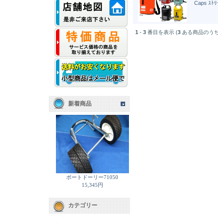
Caps ｽﾄ
1
-
3
番目を表示 (
3
ある商品のうち
新着商品
ボートドーリー71050
15,345円
カテゴリー