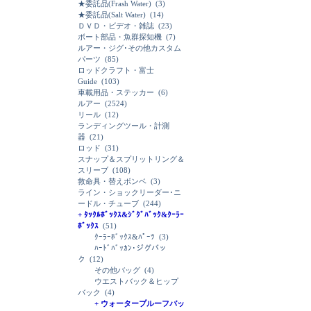
★委託品(Frash Water)
(3)
★委託品(Salt Water)
(14)
ＤＶＤ・ビデオ・雑誌
(23)
ボート部品・魚群探知機
(7)
ルアー・ジグ･その他カスタム
パーツ
(85)
ロッドクラフト・富士
Guide
(103)
車載用品・ステッカー
(6)
ルアー
(2524)
リール
(12)
ランディングツール・計測
器
(21)
ロッド
(31)
スナップ＆スプリットリング＆
スリーブ
(108)
救命具・替えボンベ
(3)
ライン・ショックリーダー･ニ
ードル・チューブ
(244)
+ ﾀｯｸﾙﾎﾞｯｸｽ&ｼﾞｸﾞﾊﾞｯｸ&ｸｰﾗｰ
ﾎﾞｯｸｽ
(51)
ｸｰﾗｰﾎﾞｯｸｽ&ﾊﾟｰﾂ
(3)
ﾊｰﾄﾞﾊﾞｯｶﾝ･ジグバッ
ク
(12)
その他バッグ
(4)
ウエストバック＆ヒップ
バック
(4)
+ ウォータープルーフバッ