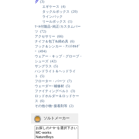
グ
(3)
エギケース
(4)
タックルボックス
(20)
ラインバック
リールボックス
(1)
ﾘｰﾙ付随品･純正/カスタムパー
ツ
(72)
アクセサリー
(66)
ナイフ＆包丁&締め具
(6)
フック＆シンカー・ｱｼｽﾄﾎﾙﾀﾞ
ｰ
(494)
ウェアー・キップ・グローブ・
シューズ
(42)
サングラス
(5)
ハンドライト＆ヘッドライ
ト
(5)
フローター・パーツ
(7)
ウェーダー･補修材
(5)
ファイティングベルト
(3)
ロッドホルダー＆ロッドケー
ス
(6)
その他小物･接着剤等
(2)
ソルトメーカー