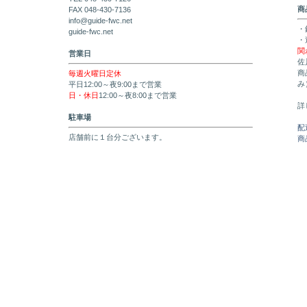
商
FAX 048-430-7136
info@guide-fwc.net
・
guide-fwc.net
・
関
営業日
佐
商
毎週火曜日定休
み
平日12:00～夜9:00まで営業
日・休日
12:00～夜8:00まで営業
詳
駐車場
配
店舗前に１台分ございます。
商