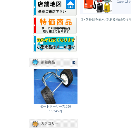
Caps ｽﾄ
1
-
3
番目を表示 (
3
ある商品のうち
新着商品
ボートドーリー71050
15,345円
カテゴリー