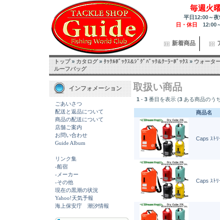
毎週火
平日12:00～夜
日・休日
12:00
新着商品
トップ
»
カタログ
»
ﾀｯｸﾙﾎﾞｯｸｽ&ｼﾞｸﾞﾊﾞｯｸ&ｸｰﾗｰﾎﾞｯｸｽ
»
ウォータ
ルーフバッグ
取扱い商品
インフォメーション
1
-
3
番目を表示 (
3
ある商品のうち
ごあいさつ
配送と返品について
商品名
商品の配送について
店舗ご案内
お問い合わせ
Caps ｽﾄ
Guide Album
リンク集
-船宿
-メーカー
Caps ｽﾄ
-その他
現在の黒潮の状況
Yahoo!天気予報
海上保安庁 潮汐情報