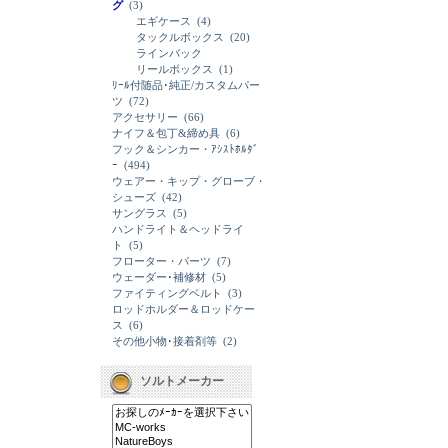
グ
(3)
エギケース
(4)
タックルボックス
(20)
ラインバック
リールボックス
(1)
ﾘｰﾙ付随品･純正/カスタムパー
ツ
(72)
アクセサリー
(66)
ナイフ＆包丁&締め具
(6)
フック＆シンカー・ｱｼｽﾄﾎﾙﾀﾞ
ｰ
(494)
ウェアー・キップ・グローブ・
シューズ
(42)
サングラス
(5)
ハンドライト＆ヘッドライ
ト
(5)
フローター・パーツ
(7)
ウェーダー･補修材
(5)
ファイティングベルト
(3)
ロッドホルダー＆ロッドケー
ス
(6)
その他小物･接着剤等
(2)
ソルトメーカー