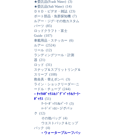
★委託品(Frash Water)
(3)
★委託品(Salt Water)
(14)
ＤＶＤ・ビデオ・雑誌
(23)
ボート部品・魚群探知機
(7)
ルアー・ジグ･その他カスタム
パーツ
(85)
ロッドクラフト・富士
Guide
(107)
車載用品・ステッカー
(6)
ルアー
(2524)
リール
(12)
ランディングツール・計測
器
(21)
ロッド
(31)
スナップ＆スプリットリング＆
スリーブ
(108)
救命具・替えボンベ
(3)
ライン・ショックリーダー･ニ
ードル・チューブ
(244)
+ ﾀｯｸﾙﾎﾞｯｸｽ&ｼﾞｸﾞﾊﾞｯｸ&ｸｰﾗｰ
ﾎﾞｯｸｽ
(51)
ｸｰﾗｰﾎﾞｯｸｽ&ﾊﾟｰﾂ
(3)
ﾊｰﾄﾞﾊﾞｯｶﾝ･ジグバッ
ク
(12)
その他バッグ
(4)
ウエストバック＆ヒップ
バック
(4)
+ ウォータープルーフバッ