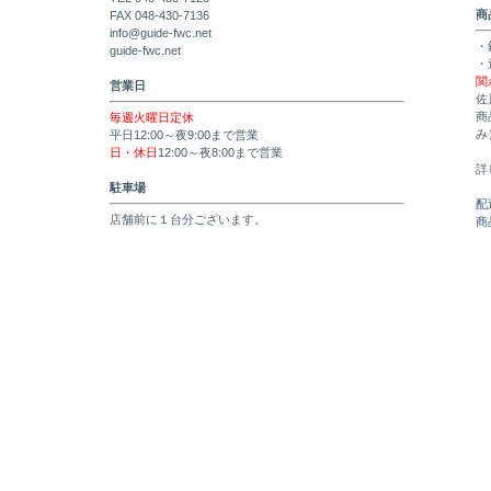
商
FAX 048-430-7136
info@guide-fwc.net
・
guide-fwc.net
・
関
営業日
佐
商
毎週火曜日定休
み
平日12:00～夜9:00まで営業
日・休日
12:00～夜8:00まで営業
詳
駐車場
配
店舗前に１台分ございます。
商