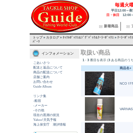
毎週火
平日12:00～夜
日・休日
12:00
新着商品
トップ
»
カタログ
»
ﾀｯｸﾙﾎﾞｯｸｽ&ｼﾞｸﾞﾊﾞｯｸ&ｸｰﾗｰﾎﾞｯｸｽ
»
ｸｰﾗｰﾎﾞｯｸ
ﾊﾟｰﾂ
取扱い商品
インフォメーション
1
-
3
番目を表示 (
3
ある商品のうち
ごあいさつ
配送と返品について
商品名+
商品の配送について
店舗ご案内
お問い合わせ
NCO ﾘｱ
Guide Album
リンク集
-船宿
-メーカー
VARIV
-その他
現在の黒潮の状況
Yahoo!天気予報
海上保安庁 潮汐情報