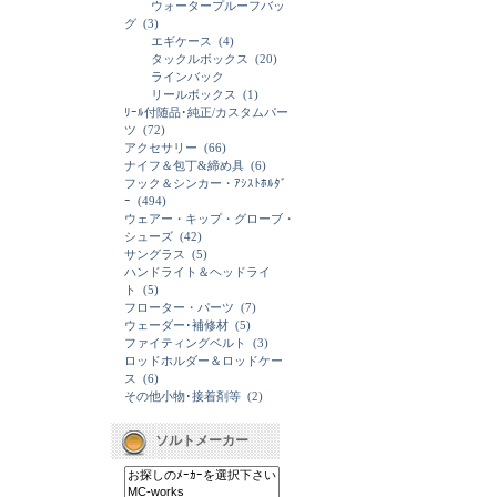
ウォータープルーフバッ
グ
(3)
エギケース
(4)
タックルボックス
(20)
ラインバック
リールボックス
(1)
ﾘｰﾙ付随品･純正/カスタムパー
ツ
(72)
アクセサリー
(66)
ナイフ＆包丁&締め具
(6)
フック＆シンカー・ｱｼｽﾄﾎﾙﾀﾞ
ｰ
(494)
ウェアー・キップ・グローブ・
シューズ
(42)
サングラス
(5)
ハンドライト＆ヘッドライ
ト
(5)
フローター・パーツ
(7)
ウェーダー･補修材
(5)
ファイティングベルト
(3)
ロッドホルダー＆ロッドケー
ス
(6)
その他小物･接着剤等
(2)
ソルトメーカー