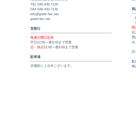
TEL 048-430-7126
商
FAX 048-430-7136
info@guide-fwc.net
・
guide-fwc.net
・
関
営業日
佐
商
毎週火曜日定休
み
平日12:00～夜9:00まで営業
日・休日
12:00～夜8:00まで営業
詳
駐車場
配
店舗前に１台分ございます。
商