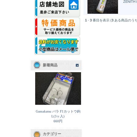
ZENIT
1
-
3
番目を表示 (
3
ある商品のうち
新着商品
Gamakatsu バラ F1カットウ鈎
L(3ヶ入)
660円
カテゴリー