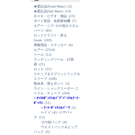
★委託品(Frash Water)
(3)
★委託品(Salt Water)
(14)
ＤＶＤ・ビデオ・雑誌
(23)
ボート部品・魚群探知機
(7)
ルアー・ジグ･その他カスタム
パーツ
(85)
ロッドクラフト・富士
Guide
(103)
車載用品・ステッカー
(6)
ルアー
(2524)
リール
(12)
ランディングツール・計測
器
(21)
ロッド
(31)
スナップ＆スプリットリング＆
スリーブ
(108)
救命具・替えボンベ
(3)
ライン・ショックリーダー･ニ
ードル・チューブ
(244)
+ ﾀｯｸﾙﾎﾞｯｸｽ&ｼﾞｸﾞﾊﾞｯｸ&ｸｰﾗｰ
ﾎﾞｯｸｽ
(51)
+ ｸｰﾗｰﾎﾞｯｸｽ&ﾊﾟｰﾂ
(3)
ﾊｰﾄﾞﾊﾞｯｶﾝ･ジグバッ
ク
(12)
その他バッグ
(4)
ウエストバック＆ヒップ
バック
(4)