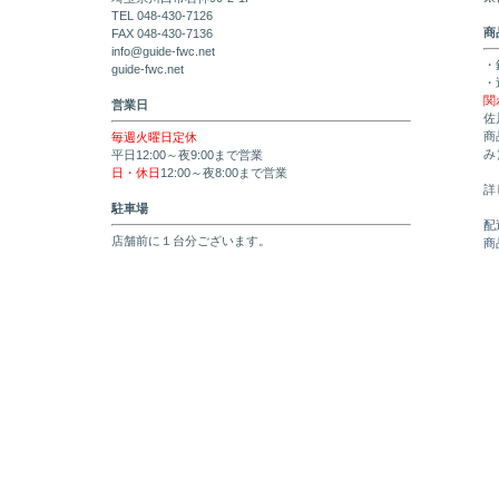
TEL 048-430-7126
商
FAX 048-430-7136
info@guide-fwc.net
・
guide-fwc.net
・
関
営業日
佐
商
毎週火曜日定休
み
平日12:00～夜9:00まで営業
日・休日
12:00～夜8:00まで営業
詳
駐車場
配
店舗前に１台分ございます。
商