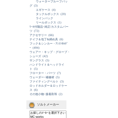
ウォータープルーフバッ
グ
(3)
エギケース
(4)
タックルボックス
(20)
ラインバック
リールボックス
(1)
ﾘｰﾙ付随品･純正/カスタムパー
ツ
(72)
アクセサリー
(66)
ナイフ＆包丁&締め具
(6)
フック＆シンカー・ｱｼｽﾄﾎﾙﾀﾞ
ｰ
(494)
ウェアー・キップ・グローブ・
シューズ
(42)
サングラス
(5)
ハンドライト＆ヘッドライ
ト
(5)
フローター・パーツ
(7)
ウェーダー･補修材
(5)
ファイティングベルト
(3)
ロッドホルダー＆ロッドケー
ス
(6)
その他小物･接着剤等
(2)
ソルトメーカー