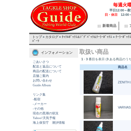
毎週火
平日12:00～夜
日・休日
12:00
新着商品
トップ
»
カタログ
»
ﾀｯｸﾙﾎﾞｯｸｽ&ｼﾞｸﾞﾊﾞｯｸ&ｸｰﾗｰﾎﾞｯｸｽ
»
ｸｰﾗｰﾎﾞｯｸ
ﾊﾟｰﾂ
取扱い商品
インフォメーション
1
-
3
番目を表示 (
3
ある商品のうち
ごあいさつ
配送と返品について
商品名
商品の配送について
店舗ご案内
お問い合わせ
ZENIT
Guide Album
リンク集
-船宿
-メーカー
VARIV
-その他
現在の黒潮の状況
Yahoo!天気予報
海上保安庁 潮汐情報