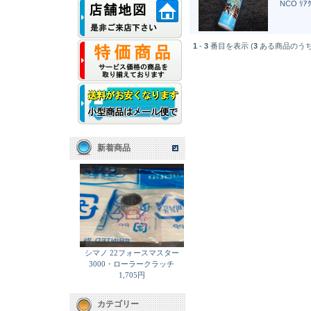
NCO ﾘｱ
1
-
3
番目を表示 (
3
ある商品のうち
新着商品
シマノ 22フォースマスター
3000・ローラークラッチ
1,705円
カテゴリー