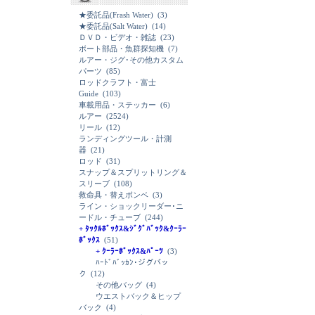
★委託品(Frash Water)
(3)
★委託品(Salt Water)
(14)
ＤＶＤ・ビデオ・雑誌
(23)
ボート部品・魚群探知機
(7)
ルアー・ジグ･その他カスタム
パーツ
(85)
ロッドクラフト・富士
Guide
(103)
車載用品・ステッカー
(6)
ルアー
(2524)
リール
(12)
ランディングツール・計測
器
(21)
ロッド
(31)
スナップ＆スプリットリング＆
スリーブ
(108)
救命具・替えボンベ
(3)
ライン・ショックリーダー･ニ
ードル・チューブ
(244)
+ ﾀｯｸﾙﾎﾞｯｸｽ&ｼﾞｸﾞﾊﾞｯｸ&ｸｰﾗｰ
ﾎﾞｯｸｽ
(51)
+ ｸｰﾗｰﾎﾞｯｸｽ&ﾊﾟｰﾂ
(3)
ﾊｰﾄﾞﾊﾞｯｶﾝ･ジグバッ
ク
(12)
その他バッグ
(4)
ウエストバック＆ヒップ
バック
(4)