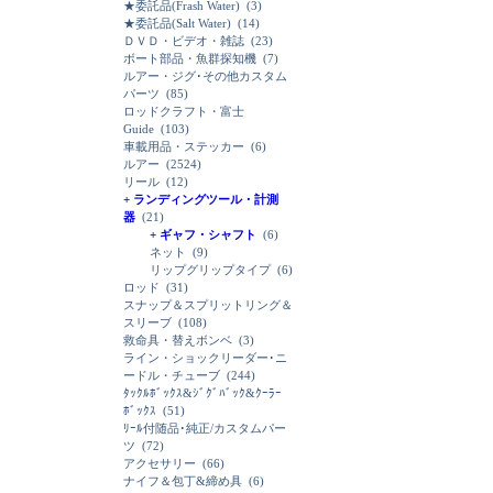
★委託品(Frash Water)
(3)
★委託品(Salt Water)
(14)
ＤＶＤ・ビデオ・雑誌
(23)
ボート部品・魚群探知機
(7)
ルアー・ジグ･その他カスタム
パーツ
(85)
ロッドクラフト・富士
Guide
(103)
車載用品・ステッカー
(6)
ルアー
(2524)
リール
(12)
+ ランディングツール・計測
器
(21)
+ ギャフ・シャフト
(6)
ネット
(9)
リップグリップタイプ
(6)
ロッド
(31)
スナップ＆スプリットリング＆
スリーブ
(108)
救命具・替えボンベ
(3)
ライン・ショックリーダー･ニ
ードル・チューブ
(244)
ﾀｯｸﾙﾎﾞｯｸｽ&ｼﾞｸﾞﾊﾞｯｸ&ｸｰﾗｰ
ﾎﾞｯｸｽ
(51)
ﾘｰﾙ付随品･純正/カスタムパー
ツ
(72)
アクセサリー
(66)
ナイフ＆包丁&締め具
(6)