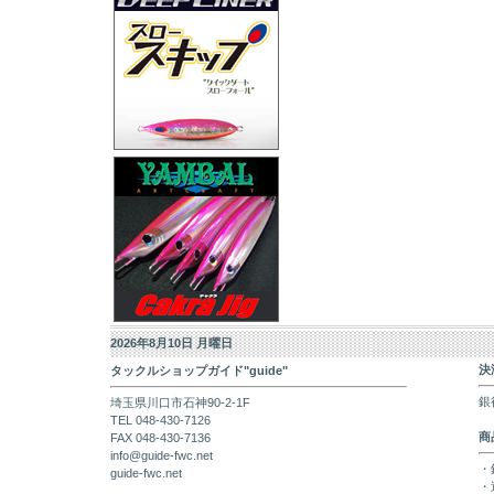
2026年8月10日 月曜日
決
タックルショップガイド"guide"
銀
埼玉県川口市石神90-2-1F
TEL 048-430-7126
商
FAX 048-430-7136
info@guide-fwc.net
・
guide-fwc.net
・