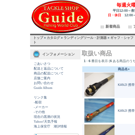
毎週火
平日12:00～夜
日・休日
12:00
新着商品
トップ
»
カタログ
»
ランディングツール・計測器
»
ギャフ・シャフ
ト
取扱い商品
インフォメーション
1
-
6
番目を表示 (
6
ある商品のうち
ごあいさつ
配送と返品について
商品名+
商品の配送について
店舗ご案内
お問い合わせ
KANJI 携帯
Guide Album
リンク集
-船宿
-メーカー
KANJI 携帯
-その他
現在の黒潮の状況
Yahoo!天気予報
海上保安庁 潮汐情報