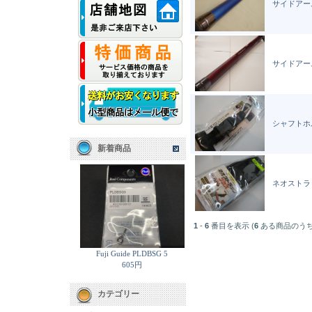
サイドアーム
サイドアーム
シャフトホ
新着商品
ネオストラ
1
-
6
番目を表示 (
6
ある商品のうち
Fuji Guide PLDBSG 5
605円
カテゴリー