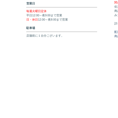
関
営業日
佐
商
毎週火曜日定休
み
平日12:00～夜9:00まで営業
日・休日
12:00～夜8:00まで営業
詳
駐車場
配
店舗前に１台分ございます。
商