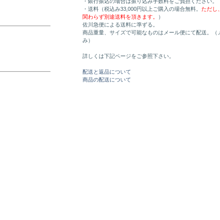
・銀行振込の場合は振り込み手数料をご負担ください。
・送料（税込み33,000円以上ご購入の場合無料。
ただし
関わらず別途送料を頂きます。
）
佐川急便による送料に準ずる。
商品重量、サイズで可能なものはメール便にて配送。（
み）
詳しくは下記ページをご参照下さい。
配送と返品について
商品の配送について