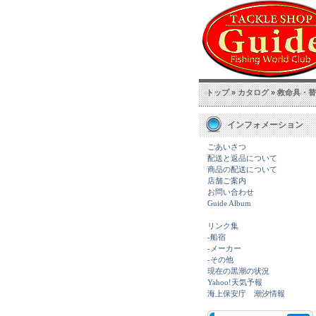
トップ
»
カタログ
»
救命具・替
インフォメーション
ごあいさつ
配送と返品について
商品の配送について
店舗ご案内
お問い合わせ
Guide Album
リンク集
-船宿
-メーカー
-その他
現在の黒潮の状況
Yahoo!天気予報
海上保安庁 潮汐情報