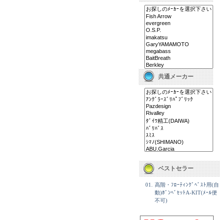
共通メーカー
ベストセラー
01.
高階・ﾌﾛｰﾃｨﾝｸﾞﾍﾞｽﾄ用(自
動)ﾎﾞﾝﾍﾞｾｯﾄA-KIT(ﾒｰﾙ便
不可)