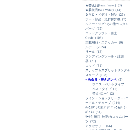
★委託品(Frash Water)
(3)
★委託品(Salt Water)
(14)
ＤＶＤ・ビデオ・雑誌
(23)
ボート部品・魚群探知機
(7)
ルアー・ジグ･その他カスタム
パーツ
(85)
ロッドクラフト・富士
Guide
(103)
車載用品・ステッカー
(6)
ルアー
(2524)
リール
(12)
ランディングツール・計測
器
(21)
ロッド
(31)
スナップ＆スプリットリング＆
スリーブ
(108)
+ 救命具・替えボンベ
(3)
ウエストベルトタイプ
ベストタイプ
(1)
替えボンベ
(2)
ライン・ショックリーダー･ニ
ードル・チューブ
(244)
ﾀｯｸﾙﾎﾞｯｸｽ&ｼﾞｸﾞﾊﾞｯｸ&ｸｰﾗｰ
ﾎﾞｯｸｽ
(51)
ﾘｰﾙ付随品･純正/カスタムパー
ツ
(72)
アクセサリー
(66)