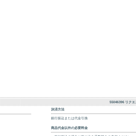
55046396 リク
決済方法
銀行振込または代金引換
商品代金以外の必要料金