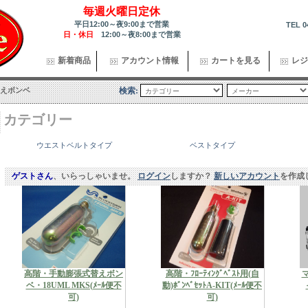
毎週火曜日定休
平日12:00～夜9:00まで営業
TEL 0
日・休日
12:00～夜8:00まで営業
新着商品
アカウント情報
カートを見る
レジ
えボンベ
検索:
カテゴリー
ウエストベルトタイプ
ベストタイプ
ゲストさん
、いらっしゃいませ。
ログイン
しますか？
新しいアカウント
を作成
高階・手動膨張式替えボン
高階・ﾌﾛｰﾃｨﾝｸﾞﾍﾞｽﾄ用(自
ベ・18UML MKS(ﾒｰﾙ便不
動)ﾎﾞﾝﾍﾞｾｯﾄA-KIT(ﾒｰﾙ便不
可)
可)