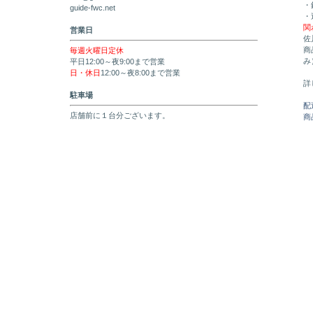
・
guide-fwc.net
・
関
営業日
佐
商
毎週火曜日定休
み
平日12:00～夜9:00まで営業
日・休日
12:00～夜8:00まで営業
詳
駐車場
配
店舗前に１台分ございます。
商