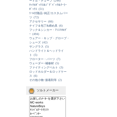
ードル・チューブ
(244)
ﾀｯｸﾙﾎﾞｯｸｽ&ｼﾞｸﾞﾊﾞｯｸ&ｸｰﾗｰ
ﾎﾞｯｸｽ
(51)
ﾘｰﾙ付随品･純正/カスタムパー
ツ
(72)
アクセサリー
(66)
ナイフ＆包丁&締め具
(6)
フック＆シンカー・ｱｼｽﾄﾎﾙﾀﾞ
ｰ
(494)
ウェアー・キップ・グローブ・
シューズ
(42)
サングラス
(5)
ハンドライト＆ヘッドライ
ト
(5)
フローター・パーツ
(7)
ウェーダー･補修材
(5)
ファイティングベルト
(3)
ロッドホルダー＆ロッドケー
ス
(6)
その他小物･接着剤等
(2)
ソルトメーカー