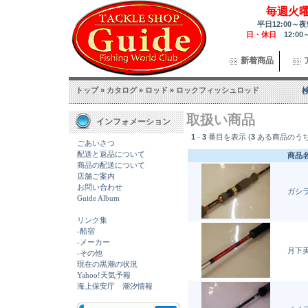
毎週火
平日12:00～夜
日・休日
12:00
新着商品
トップ
»
カタログ
»
ロッド
»
ロックフィッシュロッド
取扱い商品
インフォメーション
1
-
3
番目を表示 (
3
ある商品のうち
ごあいさつ
配送と返品について
商品
商品の配送について
店舗ご案内
お問い合わせ
ガシラ
Guide Album
リンク集
-船宿
-メーカー
月下美
-その他
現在の黒潮の状況
Yahoo!天気予報
海上保安庁 潮汐情報