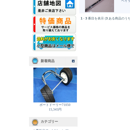
ベイ
1
-
3
番目を表示 (
3
ある商品のうち
新着商品
ボートドーリー71050
15,345円
カテゴリー