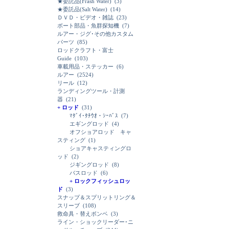
★委託品(Frash Water)
(3)
★委託品(Salt Water)
(14)
ＤＶＤ・ビデオ・雑誌
(23)
ボート部品・魚群探知機
(7)
ルアー・ジグ･その他カスタム
パーツ
(85)
ロッドクラフト・富士
Guide
(103)
車載用品・ステッカー
(6)
ルアー
(2524)
リール
(12)
ランディングツール・計測
器
(21)
+ ロッド
(31)
ﾏﾀﾞｲ･ﾀﾁｳｵ・ｼｰﾊﾞｽ
(7)
エギングロッド
(4)
オフショアロッド キャ
スティング
(1)
ショアキャスティングロ
ッド
(2)
ジギングロッド
(8)
バスロッド
(6)
+ ロックフィッシュロッ
ド
(3)
スナップ＆スプリットリング＆
スリーブ
(108)
救命具・替えボンベ
(3)
ライン・ショックリーダー･ニ