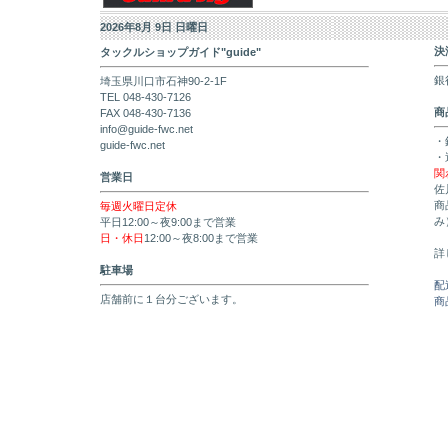
2026年8月 9日 日曜日
決
タックルショップガイド"guide"
銀
埼玉県川口市石神90-2-1F
TEL 048-430-7126
商
FAX 048-430-7136
info@guide-fwc.net
・
guide-fwc.net
・
関
営業日
佐
商
毎週火曜日定休
み
平日12:00～夜9:00まで営業
日・休日
12:00～夜8:00まで営業
詳
駐車場
配
店舗前に１台分ございます。
商