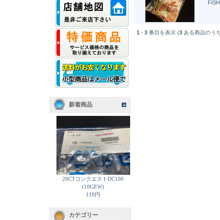
FIS
1
-
3
番目を表示 (
3
ある商品のうち
新着商品
20CTコンクエストDC100
(10GEW)
110円
カテゴリー