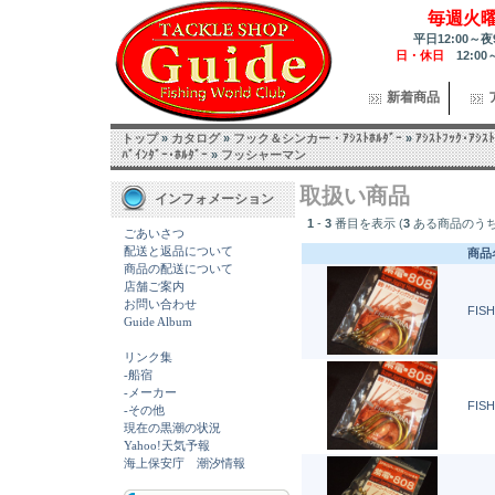
毎週火
平日12:00～夜
日・休日
12:00
新着商品
トップ
»
カタログ
»
フック＆シンカー・ｱｼｽﾄﾎﾙﾀﾞｰ
»
ｱｼｽﾄﾌｯｸ･ｱｼｽﾄ
ﾊﾞｲﾝﾀﾞｰ･ﾎﾙﾀﾞｰ
»
フッシャーマン
取扱い商品
インフォメーション
1
-
3
番目を表示 (
3
ある商品のうち
ごあいさつ
配送と返品について
商品
商品の配送について
店舗ご案内
お問い合わせ
FIS
Guide Album
リンク集
-船宿
-メーカー
FIS
-その他
現在の黒潮の状況
Yahoo!天気予報
海上保安庁 潮汐情報