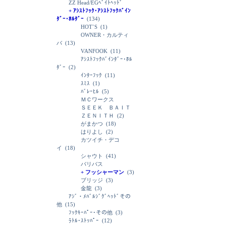
ZZ Head/EGﾍﾞｲﾄﾍｯﾄﾞ
+ ｱｼｽﾄﾌｯｸ･ｱｼｽﾄﾌｯｸﾊﾞｲﾝ
ﾀﾞｰ･ﾎﾙﾀﾞｰ
(134)
HOT`S
(1)
OWNER・カルティ
バ
(13)
VANFOOK
(11)
ｱｼｽﾄﾌｯｸﾊﾞｲﾝﾀﾞｰ･ﾎﾙ
ﾀﾞｰ
(2)
ｲﾝﾀｰﾌｯｸ
(11)
ｽﾐｽ
(1)
ﾊﾞﾚｰﾋﾙ
(5)
ＭＣワークス
ＳＥＥＫ ＢＡＩＴ
ＺＥＮＩＴＨ
(2)
がまかつ
(18)
はりよし
(2)
カツイチ・デコ
イ
(18)
シャウト
(41)
バリバス
+ フッシャーマン
(3)
ブリッジ
(3)
金龍
(3)
ｱｼﾞ・ﾒﾊﾞﾙｼﾞｸﾞﾍｯﾄﾞその
他
(15)
ﾌｯｸｷｰﾊﾟｰ･その他
(3)
ﾗﾄﾙ･ｽﾄｯﾊﾟｰ
(12)