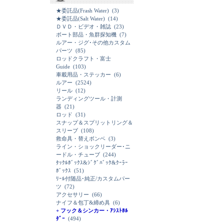
★委託品(Frash Water)
(3)
★委託品(Salt Water)
(14)
ＤＶＤ・ビデオ・雑誌
(23)
ボート部品・魚群探知機
(7)
ルアー・ジグ･その他カスタム
パーツ
(85)
ロッドクラフト・富士
Guide
(103)
車載用品・ステッカー
(6)
ルアー
(2524)
リール
(12)
ランディングツール・計測
器
(21)
ロッド
(31)
スナップ＆スプリットリング＆
スリーブ
(108)
救命具・替えボンベ
(3)
ライン・ショックリーダー･ニ
ードル・チューブ
(244)
ﾀｯｸﾙﾎﾞｯｸｽ&ｼﾞｸﾞﾊﾞｯｸ&ｸｰﾗｰ
ﾎﾞｯｸｽ
(51)
ﾘｰﾙ付随品･純正/カスタムパー
ツ
(72)
アクセサリー
(66)
ナイフ＆包丁&締め具
(6)
+ フック＆シンカー・ｱｼｽﾄﾎﾙ
ﾀﾞｰ
(494)