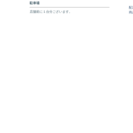
駐車場
配
店舗前に１台分ございます。
商