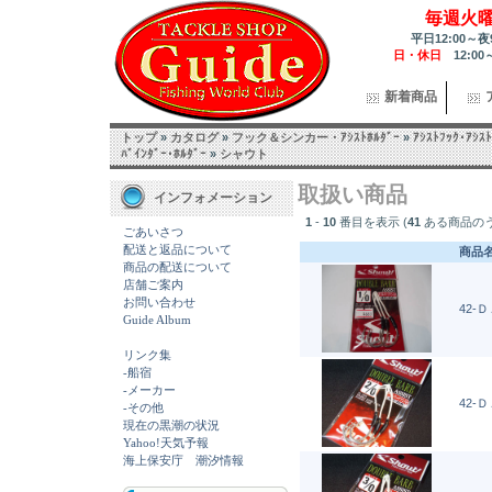
毎週火
平日12:00～夜
日・休日
12:00
新着商品
トップ
»
カタログ
»
フック＆シンカー・ｱｼｽﾄﾎﾙﾀﾞｰ
»
ｱｼｽﾄﾌｯｸ･ｱｼｽﾄ
ﾊﾞｲﾝﾀﾞｰ･ﾎﾙﾀﾞｰ
»
シャウト
取扱い商品
インフォメーション
1
-
10
番目を表示 (
41
ある商品の
ごあいさつ
配送と返品について
商品名
商品の配送について
店舗ご案内
お問い合わせ
42-Ｄ
Guide Album
リンク集
-船宿
-メーカー
42-Ｄ
-その他
現在の黒潮の状況
Yahoo!天気予報
海上保安庁 潮汐情報