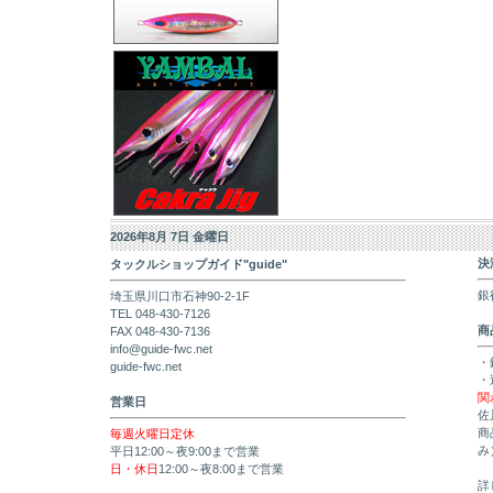
2026年8月 7日 金曜日
決
タックルショップガイド"guide"
銀
埼玉県川口市石神90-2-1F
TEL 048-430-7126
商
FAX 048-430-7136
info@guide-fwc.net
・
guide-fwc.net
・
関
営業日
佐
商
毎週火曜日定休
み
平日12:00～夜9:00まで営業
日・休日
12:00～夜8:00まで営業
詳