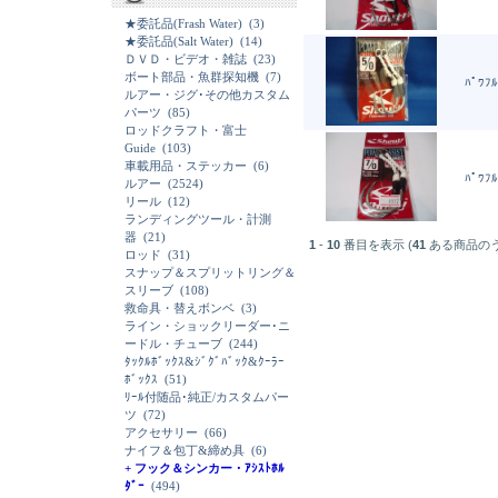
★委託品(Frash Water)
(3)
★委託品(Salt Water)
(14)
ＤＶＤ・ビデオ・雑誌
(23)
ボート部品・魚群探知機
(7)
ﾊﾟﾜﾌﾙ
ルアー・ジグ･その他カスタム
パーツ
(85)
ロッドクラフト・富士
Guide
(103)
車載用品・ステッカー
(6)
ﾊﾟﾜﾌﾙ
ルアー
(2524)
リール
(12)
ランディングツール・計測
器
(21)
1
-
10
番目を表示 (
41
ある商品の
ロッド
(31)
スナップ＆スプリットリング＆
スリーブ
(108)
救命具・替えボンベ
(3)
ライン・ショックリーダー･ニ
ードル・チューブ
(244)
ﾀｯｸﾙﾎﾞｯｸｽ&ｼﾞｸﾞﾊﾞｯｸ&ｸｰﾗｰ
ﾎﾞｯｸｽ
(51)
ﾘｰﾙ付随品･純正/カスタムパー
ツ
(72)
アクセサリー
(66)
ナイフ＆包丁&締め具
(6)
+ フック＆シンカー・ｱｼｽﾄﾎﾙ
ﾀﾞｰ
(494)