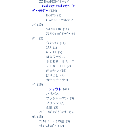
ZZ Head/EGﾍﾞｲﾄﾍｯﾄﾞ
+ ｱｼｽﾄﾌｯｸ･ｱｼｽﾄﾌｯｸﾊﾞｲﾝ
ﾀﾞｰ･ﾎﾙﾀﾞｰ
(134)
HOT`S
(1)
OWNER・カルティ
バ
(13)
VANFOOK
(11)
ｱｼｽﾄﾌｯｸﾊﾞｲﾝﾀﾞｰ･ﾎﾙ
ﾀﾞｰ
(2)
ｲﾝﾀｰﾌｯｸ
(11)
ｽﾐｽ
(1)
ﾊﾞﾚｰﾋﾙ
(5)
ＭＣワークス
ＳＥＥＫ ＢＡＩＴ
ＺＥＮＩＴＨ
(2)
がまかつ
(18)
はりよし
(2)
カツイチ・デコ
イ
(18)
+ シャウト
(41)
バリバス
フッシャーマン
(3)
ブリッジ
(3)
金龍
(3)
ｱｼﾞ・ﾒﾊﾞﾙｼﾞｸﾞﾍｯﾄﾞその
他
(15)
ﾌｯｸｷｰﾊﾟｰ･その他
(3)
ﾗﾄﾙ･ｽﾄｯﾊﾟｰ
(12)