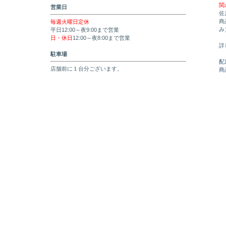
関
営業日
佐
商
毎週火曜日定休
み
平日12:00～夜9:00まで営業
日・休日
12:00～夜8:00まで営業
詳
駐車場
配
店舗前に１台分ございます。
商