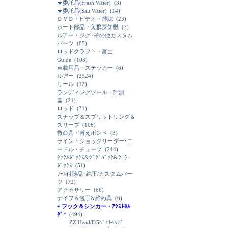
★委託品(Frash Water)
(3)
★委託品(Salt Water)
(14)
ＤＶＤ・ビデオ・雑誌
(23)
ボート部品・魚群探知機
(7)
ルアー・ジグ･その他カスタム
パーツ
(85)
ロッドクラフト・富士
Guide
(103)
車載用品・ステッカー
(6)
ルアー
(2524)
リール
(12)
ランディングツール・計測
器
(21)
ロッド
(31)
スナップ＆スプリットリング＆
スリーブ
(108)
救命具・替えボンベ
(3)
ライン・ショックリーダー･ニ
ードル・チューブ
(244)
ﾀｯｸﾙﾎﾞｯｸｽ&ｼﾞｸﾞﾊﾞｯｸ&ｸｰﾗｰ
ﾎﾞｯｸｽ
(51)
ﾘｰﾙ付随品･純正/カスタムパー
ツ
(72)
アクセサリー
(66)
ナイフ＆包丁&締め具
(6)
+ フック＆シンカー・ｱｼｽﾄﾎﾙ
ﾀﾞｰ
(494)
ZZ Head/EGﾍﾞｲﾄﾍｯﾄﾞ