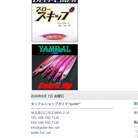
2026年8月 7日 金曜日
決
タックルショップガイド"guide"
銀
埼玉県川口市石神90-2-1F
TEL 048-430-7126
商
FAX 048-430-7136
info@guide-fwc.net
・
guide-fwc.net
・