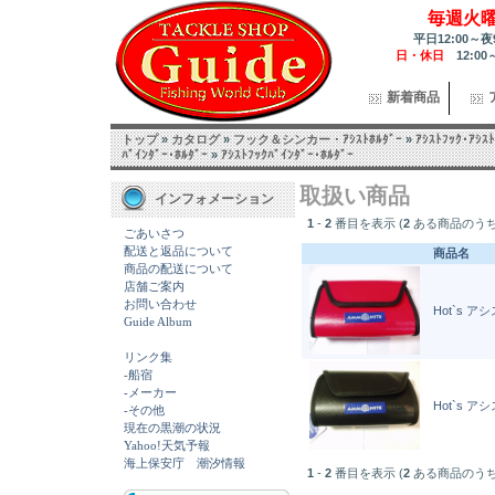
毎週火
平日12:00～夜
日・休日
12:00
新着商品
トップ
»
カタログ
»
フック＆シンカー・ｱｼｽﾄﾎﾙﾀﾞｰ
»
ｱｼｽﾄﾌｯｸ･ｱｼｽﾄ
ﾊﾞｲﾝﾀﾞｰ･ﾎﾙﾀﾞｰ
»
ｱｼｽﾄﾌｯｸﾊﾞｲﾝﾀﾞｰ･ﾎﾙﾀﾞｰ
取扱い商品
インフォメーション
1
-
2
番目を表示 (
2
ある商品のうち
ごあいさつ
配送と返品について
商品名
商品の配送について
店舗ご案内
お問い合わせ
Hot`s
Guide Album
リンク集
-船宿
-メーカー
Hot`s
-その他
現在の黒潮の状況
Yahoo!天気予報
海上保安庁 潮汐情報
1
-
2
番目を表示 (
2
ある商品のうち