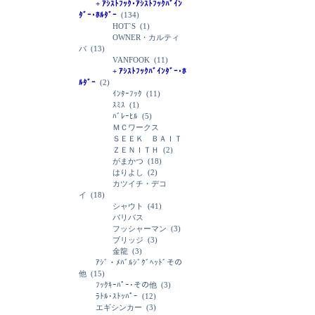
+ ｱｼｽﾄﾌｯｸ･ｱｼｽﾄﾌｯｸﾊﾞｲﾝ
ﾀﾞｰ･ﾎﾙﾀﾞｰ
(134)
HOT`S
(1)
OWNER・カルティ
バ
(13)
VANFOOK
(11)
+ ｱｼｽﾄﾌｯｸﾊﾞｲﾝﾀﾞｰ･ﾎ
ﾙﾀﾞｰ
(2)
ｲﾝﾀｰﾌｯｸ
(11)
ｽﾐｽ
(1)
ﾊﾞﾚｰﾋﾙ
(5)
ＭＣワークス
ＳＥＥＫ ＢＡＩＴ
ＺＥＮＩＴＨ
(2)
がまかつ
(18)
はりよし
(2)
カツイチ・デコ
イ
(18)
シャウト
(41)
バリバス
フッシャーマン
(3)
ブリッジ
(3)
金龍
(3)
ｱｼﾞ・ﾒﾊﾞﾙｼﾞｸﾞﾍｯﾄﾞその
他
(15)
ﾌｯｸｷｰﾊﾟｰ･その他
(3)
ﾗﾄﾙ･ｽﾄｯﾊﾟｰ
(12)
エギシンカー
(3)