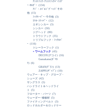
ｱｼｽﾄﾌｯｸ･ｱｼｽﾄﾌｯｸﾊﾞｲﾝﾀﾞ
ｰ･ﾎﾙﾀﾞｰ
(134)
ｱｼﾞ・ﾒﾊﾞﾙｼﾞｸﾞﾍｯﾄﾞその
他
(15)
ﾌｯｸｷｰﾊﾟｰ･その他
(3)
ﾗﾄﾙ･ｽﾄｯﾊﾟｰ
(12)
エギシンカー
(3)
シンカー
(50)
ジグヘッド
(80)
トラウトフック
(35)
トリプルフック・ﾌｯｸｶﾊﾞ
ｰ
(116)
トレーラーフック
(1)
+ ワームフック
(45)
DECOY(デコイ)
(16)
Gamakatsu(ｶﾞﾏｶ
ﾂ)
(6)
GRAN(ｸﾞﾗﾝ)
(13)
ZAPPU(ｻﾞｯﾌﾟ)
(10)
ウェアー・キップ・グローブ・
シューズ
(42)
サングラス
(5)
ハンドライト＆ヘッドライ
ト
(5)
フローター・パーツ
(7)
ウェーダー･補修材
(5)
ファイティングベルト
(3)
ロッドホルダー＆ロッドケー