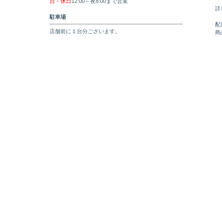
日・休日
12:00～夜8:00まで営業
詳
駐車場
配
店舗前に１台分ございます。
商