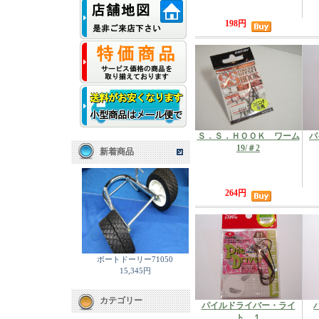
198円
Ｓ．Ｓ．ＨＯＯＫ ワーム
パ
19/＃2
新着商品
264円
ボートドーリー71050
15,345円
カテゴリー
パイルドライバー・ライ
ト １