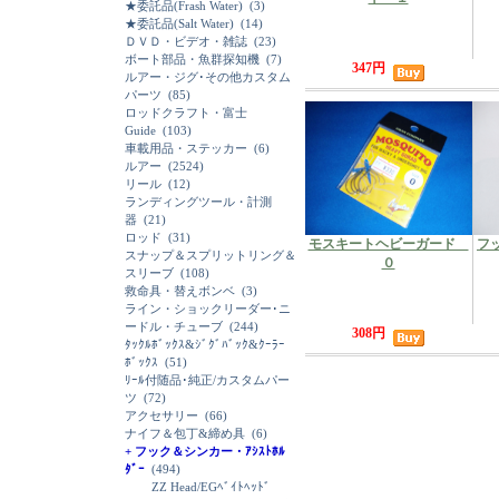
★委託品(Frash Water)
(3)
★委託品(Salt Water)
(14)
ＤＶＤ・ビデオ・雑誌
(23)
ボート部品・魚群探知機
(7)
347円
ルアー・ジグ･その他カスタム
パーツ
(85)
ロッドクラフト・富士
Guide
(103)
車載用品・ステッカー
(6)
ルアー
(2524)
リール
(12)
ランディングツール・計測
器
(21)
ロッド
(31)
モスキートヘビーガード
フ
スナップ＆スプリットリング＆
０
スリーブ
(108)
救命具・替えボンベ
(3)
ライン・ショックリーダー･ニ
ードル・チューブ
(244)
308円
ﾀｯｸﾙﾎﾞｯｸｽ&ｼﾞｸﾞﾊﾞｯｸ&ｸｰﾗｰ
ﾎﾞｯｸｽ
(51)
ﾘｰﾙ付随品･純正/カスタムパー
ツ
(72)
アクセサリー
(66)
ナイフ＆包丁&締め具
(6)
+ フック＆シンカー・ｱｼｽﾄﾎﾙ
ﾀﾞｰ
(494)
ZZ Head/EGﾍﾞｲﾄﾍｯﾄﾞ