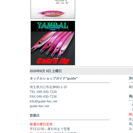
2026年8月 8日 土曜日
決
タックルショップガイド"guide"
銀
埼玉県川口市石神90-2-1F
TEL 048-430-7126
商
FAX 048-430-7136
info@guide-fwc.net
・
guide-fwc.net
・
関
営業日
佐
商
毎週火曜日定休
み
平日12:00～夜9:00まで営業