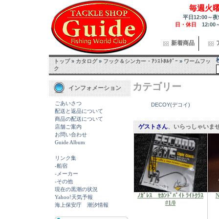
毎週火
平日12:00～夜
日・休日
12:00
新着商品
トップ
»
カタログ
»
フック＆シンカー・ｱｼｽﾄﾎﾙﾀﾞｰ
»
ワームフッ
ク
カテゴリー
インフォメーション
ごあいさつ
DECOY(デコイ)
配送と返品について
商品の配送について
ゲストさん
、いらっしゃいま
店舗ご案内
お問い合わせ
Guide Album
リンク集
-船宿
-メーカー
-その他
現在の黒潮の状況
ﾉｶﾞﾚｽ ｾｶﾝﾄﾞﾊﾞｲﾄ ﾗｲﾄｸﾗｽ
N
Yahoo!天気予報
#1/0
海上保安庁 潮汐情報