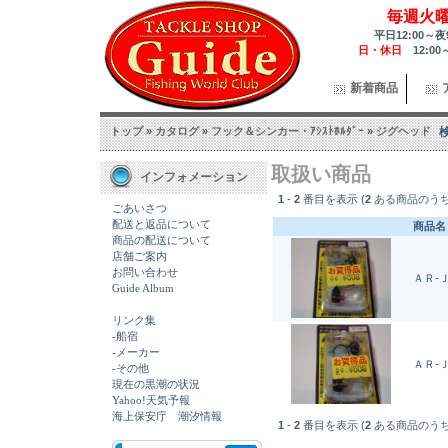
毎週火
平日12:00～夜
日・休日
12:00
新着商品
トップ
»
カタログ
»
フック＆シンカー・ｱｼｽﾄﾎﾙﾀﾞｰ
»
ジグヘッド
取扱い商品
インフォメーション
1
-
2
番目を表示 (
2
ある商品のうち
ごあいさつ
配送と返品について
商品名
商品の配送について
店舗ご案内
お問い合わせ
ＡＲ-
Guide Album
リンク集
-船宿
-メーカー
ＡＲ-
-その他
現在の黒潮の状況
Yahoo!天気予報
海上保安庁 潮汐情報
1
-
2
番目を表示 (
2
ある商品のうち