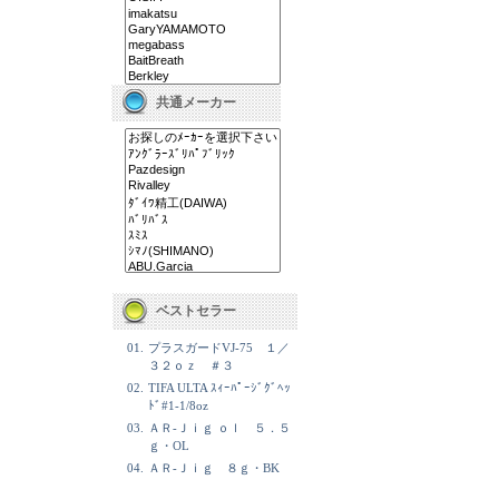
共通メーカー
ベストセラー
01.
プラスガードVJ-75 １／
３２ｏｚ ＃３
02.
TIFA ULTA ｽｨｰﾊﾟｰｼﾞｸﾞﾍｯ
ﾄﾞ#1-1/8oz
03.
ＡＲ-Ｊｉｇ ｏｌ ５．５
ｇ・OL
04.
ＡＲ-Ｊｉｇ ８ｇ・BK