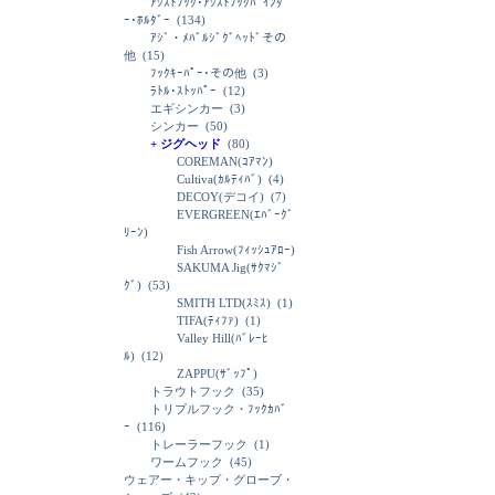
ｱｼｽﾄﾌｯｸ･ｱｼｽﾄﾌｯｸﾊﾞｲﾝﾀﾞ
ｰ･ﾎﾙﾀﾞｰ
(134)
ｱｼﾞ・ﾒﾊﾞﾙｼﾞｸﾞﾍｯﾄﾞその
他
(15)
ﾌｯｸｷｰﾊﾟｰ･その他
(3)
ﾗﾄﾙ･ｽﾄｯﾊﾟｰ
(12)
エギシンカー
(3)
シンカー
(50)
+ ジグヘッド
(80)
COREMAN(ｺｱﾏﾝ)
Cultiva(ｶﾙﾃｨﾊﾞ)
(4)
DECOY(デコイ)
(7)
EVERGREEN(ｴﾊﾞｰｸﾞ
ﾘｰﾝ)
Fish Arrow(ﾌｨｯｼｭｱﾛｰ)
SAKUMA Jig(ｻｸﾏｼﾞ
ｸﾞ)
(53)
SMITH LTD(ｽﾐｽ)
(1)
TIFA(ﾃｨﾌｧ)
(1)
Valley Hill(ﾊﾞﾚｰﾋ
ﾙ)
(12)
ZAPPU(ｻﾞｯﾌﾟ)
トラウトフック
(35)
トリプルフック・ﾌｯｸｶﾊﾞ
ｰ
(116)
トレーラーフック
(1)
ワームフック
(45)
ウェアー・キップ・グローブ・