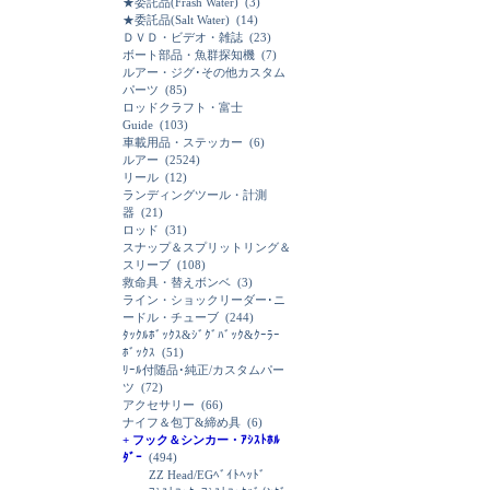
★委託品(Frash Water)
(3)
★委託品(Salt Water)
(14)
ＤＶＤ・ビデオ・雑誌
(23)
ボート部品・魚群探知機
(7)
ルアー・ジグ･その他カスタム
パーツ
(85)
ロッドクラフト・富士
Guide
(103)
車載用品・ステッカー
(6)
ルアー
(2524)
リール
(12)
ランディングツール・計測
器
(21)
ロッド
(31)
スナップ＆スプリットリング＆
スリーブ
(108)
救命具・替えボンベ
(3)
ライン・ショックリーダー･ニ
ードル・チューブ
(244)
ﾀｯｸﾙﾎﾞｯｸｽ&ｼﾞｸﾞﾊﾞｯｸ&ｸｰﾗｰ
ﾎﾞｯｸｽ
(51)
ﾘｰﾙ付随品･純正/カスタムパー
ツ
(72)
アクセサリー
(66)
ナイフ＆包丁&締め具
(6)
+ フック＆シンカー・ｱｼｽﾄﾎﾙ
ﾀﾞｰ
(494)
ZZ Head/EGﾍﾞｲﾄﾍｯﾄﾞ