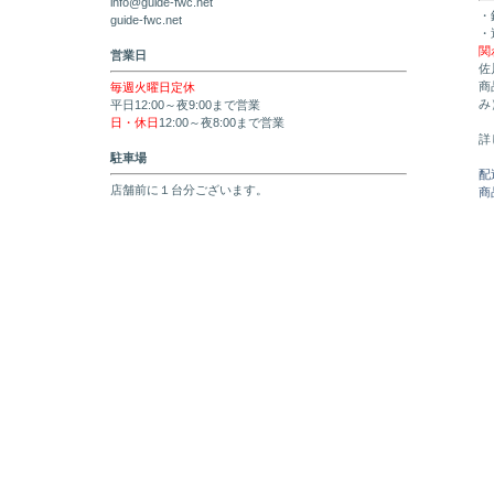
info@guide-fwc.net
・
guide-fwc.net
・
関
営業日
佐
商
毎週火曜日定休
み
平日12:00～夜9:00まで営業
日・休日
12:00～夜8:00まで営業
詳
駐車場
配
店舗前に１台分ございます。
商