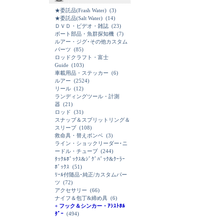
★委託品(Frash Water)
(3)
★委託品(Salt Water)
(14)
ＤＶＤ・ビデオ・雑誌
(23)
ボート部品・魚群探知機
(7)
ルアー・ジグ･その他カスタム
パーツ
(85)
ロッドクラフト・富士
Guide
(103)
車載用品・ステッカー
(6)
ルアー
(2524)
リール
(12)
ランディングツール・計測
器
(21)
ロッド
(31)
スナップ＆スプリットリング＆
スリーブ
(108)
救命具・替えボンベ
(3)
ライン・ショックリーダー･ニ
ードル・チューブ
(244)
ﾀｯｸﾙﾎﾞｯｸｽ&ｼﾞｸﾞﾊﾞｯｸ&ｸｰﾗｰ
ﾎﾞｯｸｽ
(51)
ﾘｰﾙ付随品･純正/カスタムパー
ツ
(72)
アクセサリー
(66)
ナイフ＆包丁&締め具
(6)
+ フック＆シンカー・ｱｼｽﾄﾎﾙ
ﾀﾞｰ
(494)