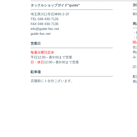
決
タックルショップガイド"guide"
銀
埼玉県川口市石神90-2-1F
TEL 048-430-7126
商
FAX 048-430-7136
info@guide-fwc.net
・
guide-fwc.net
・
関
営業日
佐
商
毎週火曜日定休
み
平日12:00～夜9:00まで営業
日・休日
12:00～夜8:00まで営業
詳
駐車場
配
店舗前に１台分ございます。
商