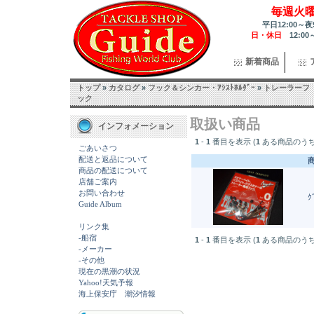
毎週火
平日12:00～夜
日・休日
12:00
新着商品
トップ
»
カタログ
»
フック＆シンカー・ｱｼｽﾄﾎﾙﾀﾞｰ
»
トレーラーフ
ック
取扱い商品
インフォメーション
1
-
1
番目を表示 (
1
ある商品のうち
ごあいさつ
配送と返品について
商品の配送について
店舗ご案内
お問い合わせ
ｸ
Guide Album
リンク集
-船宿
1
-
1
番目を表示 (
1
ある商品のうち
-メーカー
-その他
現在の黒潮の状況
Yahoo!天気予報
海上保安庁 潮汐情報