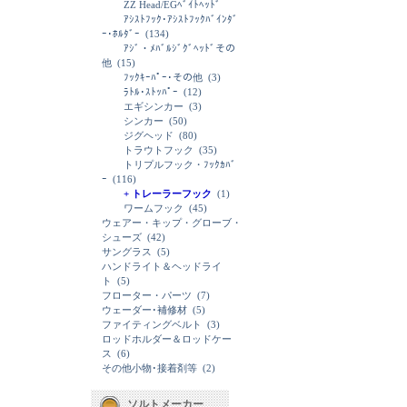
ZZ Head/EGﾍﾞｲﾄﾍｯﾄﾞ
ｱｼｽﾄﾌｯｸ･ｱｼｽﾄﾌｯｸﾊﾞｲﾝﾀﾞ
ｰ･ﾎﾙﾀﾞｰ
(134)
ｱｼﾞ・ﾒﾊﾞﾙｼﾞｸﾞﾍｯﾄﾞその
他
(15)
ﾌｯｸｷｰﾊﾟｰ･その他
(3)
ﾗﾄﾙ･ｽﾄｯﾊﾟｰ
(12)
エギシンカー
(3)
シンカー
(50)
ジグヘッド
(80)
トラウトフック
(35)
トリプルフック・ﾌｯｸｶﾊﾞ
ｰ
(116)
+ トレーラーフック
(1)
ワームフック
(45)
ウェアー・キップ・グローブ・
シューズ
(42)
サングラス
(5)
ハンドライト＆ヘッドライ
ト
(5)
フローター・パーツ
(7)
ウェーダー･補修材
(5)
ファイティングベルト
(3)
ロッドホルダー＆ロッドケー
ス
(6)
その他小物･接着剤等
(2)
ソルトメーカー