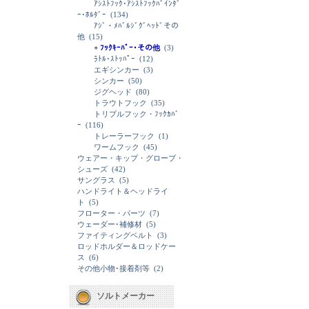
ｱｼｽﾄﾌｯｸ･ｱｼｽﾄﾌｯｸﾊﾞｲﾝﾀﾞ
ｰ･ﾎﾙﾀﾞｰ
(134)
ｱｼﾞ・ﾒﾊﾞﾙｼﾞｸﾞﾍｯﾄﾞその
他
(15)
+ ﾌｯｸｷｰﾊﾟｰ･その他
(3)
ﾗﾄﾙ･ｽﾄｯﾊﾟｰ
(12)
エギシンカー
(3)
シンカー
(50)
ジグヘッド
(80)
トラウトフック
(35)
トリプルフック・ﾌｯｸｶﾊﾞ
ｰ
(116)
トレーラーフック
(1)
ワームフック
(45)
ウェアー・キップ・グローブ・
シューズ
(42)
サングラス
(5)
ハンドライト＆ヘッドライ
ト
(5)
フローター・パーツ
(7)
ウェーダー･補修材
(5)
ファイティングベルト
(3)
ロッドホルダー＆ロッドケー
ス
(6)
その他小物･接着剤等
(2)
ソルトメーカー