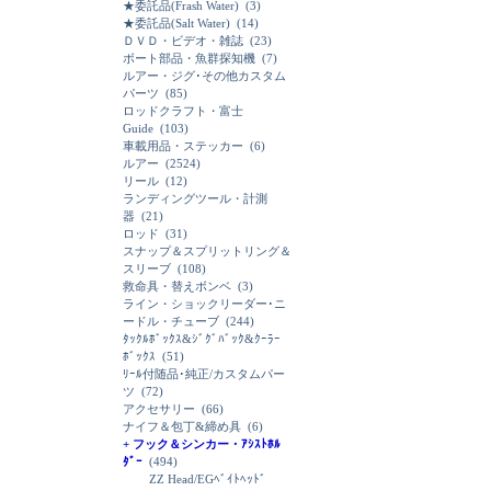
★委託品(Frash Water)
(3)
★委託品(Salt Water)
(14)
ＤＶＤ・ビデオ・雑誌
(23)
ボート部品・魚群探知機
(7)
ルアー・ジグ･その他カスタム
パーツ
(85)
ロッドクラフト・富士
Guide
(103)
車載用品・ステッカー
(6)
ルアー
(2524)
リール
(12)
ランディングツール・計測
器
(21)
ロッド
(31)
スナップ＆スプリットリング＆
スリーブ
(108)
救命具・替えボンベ
(3)
ライン・ショックリーダー･ニ
ードル・チューブ
(244)
ﾀｯｸﾙﾎﾞｯｸｽ&ｼﾞｸﾞﾊﾞｯｸ&ｸｰﾗｰ
ﾎﾞｯｸｽ
(51)
ﾘｰﾙ付随品･純正/カスタムパー
ツ
(72)
アクセサリー
(66)
ナイフ＆包丁&締め具
(6)
+ フック＆シンカー・ｱｼｽﾄﾎﾙ
ﾀﾞｰ
(494)
ZZ Head/EGﾍﾞｲﾄﾍｯﾄﾞ