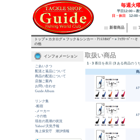
毎週火
平日12:00～夜
日・休日
12:00
新着商品
トップ
»
カタログ
»
フック＆シンカー・ｱｼｽﾄﾎﾙﾀﾞｰ
»
ﾌｯｸｷｰﾊﾟｰ･そ
の他
取扱い商品
インフォメーション
1
-
3
番目を表示 (
3
ある商品のうち
ごあいさつ
配送と返品について
商
商品の配送について
店舗ご案内
お問い合わせ
ﾙｱ
Guide Album
リンク集
-船宿
-メーカー
ﾙｱ
-その他
現在の黒潮の状況
Yahoo!天気予報
海上保安庁 潮汐情報