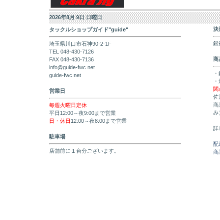
2026年8月 9日 日曜日
決
タックルショップガイド"guide"
銀
埼玉県川口市石神90-2-1F
TEL 048-430-7126
商
FAX 048-430-7136
info@guide-fwc.net
・
guide-fwc.net
・
関
営業日
佐
商
毎週火曜日定休
み
平日12:00～夜9:00まで営業
日・休日
12:00～夜8:00まで営業
詳
駐車場
配
店舗前に１台分ございます。
商