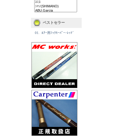
ベストセラー
01.
ﾙｱｰ用ﾌｯｸｷｰﾊﾟｰ･ﾚｯﾄﾞ