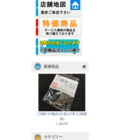
新着商品
三徳針3/0極み(白金)25本入(徳陽
袋)
1,485円
カテゴリー