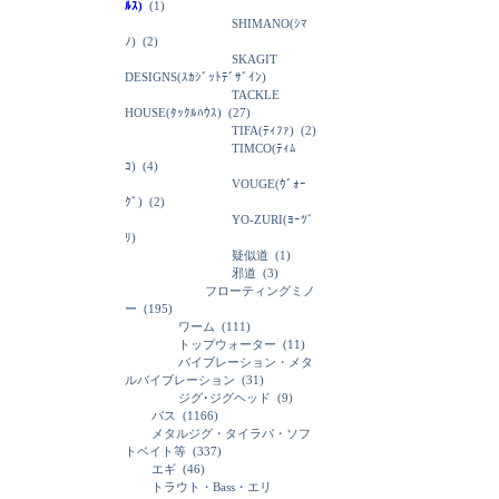
ﾙｽ)
(1)
SHIMANO(ｼﾏ
ﾉ)
(2)
SKAGIT
DESIGNS(ｽｶｼﾞｯﾄﾃﾞｻﾞｲﾝ)
TACKLE
HOUSE(ﾀｯｸﾙﾊｳｽ)
(27)
TIFA(ﾃｨﾌｧ)
(2)
TIMCO(ﾃｨﾑ
ｺ)
(4)
VOUGE(ｳﾞｫｰ
ｸﾞ)
(2)
YO-ZURI(ﾖｰﾂﾞ
ﾘ)
疑似道
(1)
邪道
(3)
フローティングミノ
ー
(195)
ワーム
(111)
トップウォーター
(11)
バイブレーション・メタ
ルバイブレーション
(31)
ジグ･ジグヘッド
(9)
バス
(1166)
メタルジグ・タイラバ・ソフ
トベイト等
(337)
エギ
(46)
トラウト・Bass・エリ