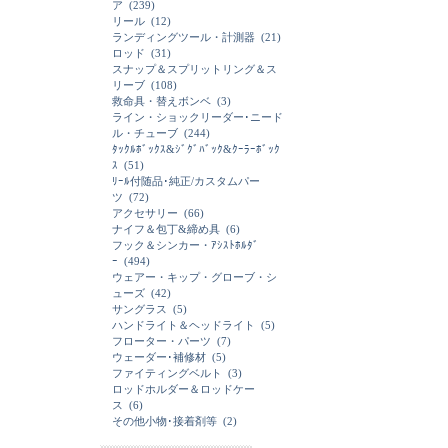
ア
(239)
リール
(12)
ランディングツール・計測器
(21)
ロッド
(31)
スナップ＆スプリットリング＆ス
リーブ
(108)
救命具・替えボンベ
(3)
ライン・ショックリーダー･ニード
ル・チューブ
(244)
ﾀｯｸﾙﾎﾞｯｸｽ&ｼﾞｸﾞﾊﾞｯｸ&ｸｰﾗｰﾎﾞｯｸ
ｽ
(51)
ﾘｰﾙ付随品･純正/カスタムパー
ツ
(72)
アクセサリー
(66)
ナイフ＆包丁&締め具
(6)
フック＆シンカー・ｱｼｽﾄﾎﾙﾀﾞ
ｰ
(494)
ウェアー・キップ・グローブ・シ
ューズ
(42)
サングラス
(5)
ハンドライト＆ヘッドライト
(5)
フローター・パーツ
(7)
ウェーダー･補修材
(5)
ファイティングベルト
(3)
ロッドホルダー＆ロッドケー
ス
(6)
その他小物･接着剤等
(2)