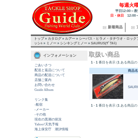
毎週火
平日12:00～夜
日・休日
12:00
新着商品
トップ
»
カタログ
»
ルアー
»
シーバス・ヒラメ・タチウオ・ロック
ッシｭ
»
ミノー
»
シンキングミノー
»
SAURUS(ｻﾞｳﾙｽ)
取扱い商品
インフォメーション
1
-
1
番目を表示 (
1
ある商品の
ごあいさつ
配送と返品について
商品名
商品の配送について
店舗ご案内
お問い合わせ
SAURU
Guide Album
リンク集
-船宿
1
-
1
番目を表示 (
1
ある商品の
-メーカー
-その他
現在の黒潮の状況
Yahoo!天気予報
海上保安庁 潮汐情報