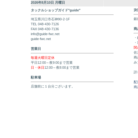
2026年8月10日 月曜日
決
タックルショップガイド"guide"
銀
埼玉県川口市石神90-2-1F
TEL 048-430-7126
商
FAX 048-430-7136
info@guide-fwc.net
・
guide-fwc.net
・
関
営業日
佐
商
毎週火曜日定休
み
平日12:00～夜9:00まで営業
日・休日
12:00～夜8:00まで営業
詳
駐車場
配
店舗前に１台分ございます。
商