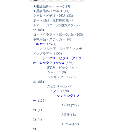
★委託品(Frash Water)
(3)
★委託品(Salt Water)
(14)
ＤＶＤ・ビデオ・雑誌
(23)
ボート部品・魚群探知機
(7)
ルアー・ジグ･その他カスタムパー
ツ
(85)
ロッドクラフト・富士Guide
(103)
車載用品・ステッカー
(6)
+ ルアー
(2524)
オフショア・ショアキャステ
ィングルアー
(150)
+ シーバス・ヒラメ・タチウ
オ・ロックフィッシｭ
(586)
S字系・ビックベイト
シャッド
(9)
シンキング ペンシ
ル
(88)
スピンテール
(7)
+ ミノー
(320)
+ シンキングミノ
ー
(125)
A-TEC(ｴﾌﾃｯ
ｸ)
(1)
AIMS(ｴｲﾑ
ｽ)
(4)
AirMark(ｴｱﾏｰ
ｸ)