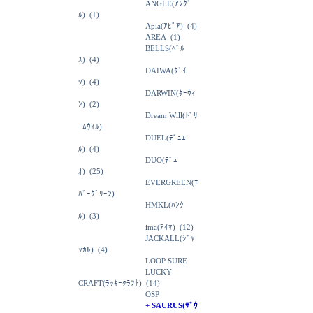
ANGLE(ｱﾝｸﾞ
ﾙ)
(1)
Apia(ｱﾋﾟｱ)
(4)
AREA
(1)
BELLS(ﾍﾞﾙ
ｽ)
(4)
DAIWA(ﾀﾞｲ
ﾜ)
(4)
DARWIN(ﾀｰｳｨ
ﾝ)
(2)
Dream Will(ﾄﾞﾘ
ｰﾑｳｨﾙ)
DUEL(ﾃﾞｭｴ
ﾙ)
(4)
DUO(ﾃﾞｭ
ｵ)
(25)
EVERGREEN(ｴ
ﾊﾞｰｸﾞﾘｰﾝ)
HMKL(ﾊﾝｸ
ﾙ)
(3)
ima(ｱｲﾏ)
(12)
JACKALL(ｼﾞｬ
ｯｶﾙ)
(4)
LOOP SURE
LUCKY
CRAFT(ﾗｯｷｰｸﾗﾌﾄ)
(14)
OSP
+ SAURUS(ｻﾞｳ