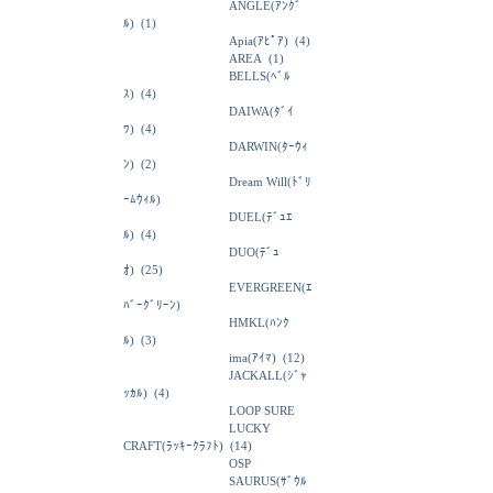
ANGLE(ｱﾝｸﾞ
ﾙ)
(1)
Apia(ｱﾋﾟｱ)
(4)
AREA
(1)
BELLS(ﾍﾞﾙ
ｽ)
(4)
DAIWA(ﾀﾞｲ
ﾜ)
(4)
DARWIN(ﾀｰｳｨ
ﾝ)
(2)
Dream Will(ﾄﾞﾘ
ｰﾑｳｨﾙ)
DUEL(ﾃﾞｭｴ
ﾙ)
(4)
DUO(ﾃﾞｭ
ｵ)
(25)
EVERGREEN(ｴ
ﾊﾞｰｸﾞﾘｰﾝ)
HMKL(ﾊﾝｸ
ﾙ)
(3)
ima(ｱｲﾏ)
(12)
JACKALL(ｼﾞｬ
ｯｶﾙ)
(4)
LOOP SURE
LUCKY
CRAFT(ﾗｯｷｰｸﾗﾌﾄ)
(14)
OSP
SAURUS(ｻﾞｳﾙ