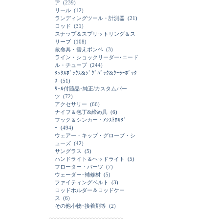
ア
(239)
リール
(12)
ランディングツール・計測器
(21)
ロッド
(31)
スナップ＆スプリットリング＆ス
リーブ
(108)
救命具・替えボンベ
(3)
ライン・ショックリーダー･ニード
ル・チューブ
(244)
ﾀｯｸﾙﾎﾞｯｸｽ&ｼﾞｸﾞﾊﾞｯｸ&ｸｰﾗｰﾎﾞｯｸ
ｽ
(51)
ﾘｰﾙ付随品･純正/カスタムパー
ツ
(72)
アクセサリー
(66)
ナイフ＆包丁&締め具
(6)
フック＆シンカー・ｱｼｽﾄﾎﾙﾀﾞ
ｰ
(494)
ウェアー・キップ・グローブ・シ
ューズ
(42)
サングラス
(5)
ハンドライト＆ヘッドライト
(5)
フローター・パーツ
(7)
ウェーダー･補修材
(5)
ファイティングベルト
(3)
ロッドホルダー＆ロッドケー
ス
(6)
その他小物･接着剤等
(2)