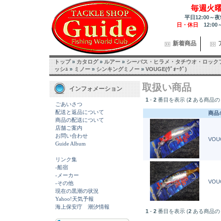
毎週火
平日12:00～夜
日・休日
12:00
新着商品
トップ
»
カタログ
»
ルアー
»
シーバス・ヒラメ・タチウオ・ロック
ッシｭ
»
ミノー
»
シンキングミノー
»
VOUGE(ｳﾞｫｰｸﾞ)
取扱い商品
インフォメーション
1
-
2
番目を表示 (
2
ある商品の
ごあいさつ
配送と返品について
商品
商品の配送について
店舗ご案内
お問い合わせ
VOUG
Guide Album
リンク集
-船宿
-メーカー
VOUG
-その他
現在の黒潮の状況
Yahoo!天気予報
海上保安庁 潮汐情報
1
-
2
番目を表示 (
2
ある商品の