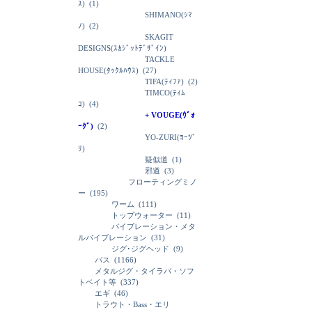
ｽ)
(1)
SHIMANO(ｼﾏ
ﾉ)
(2)
SKAGIT
DESIGNS(ｽｶｼﾞｯﾄﾃﾞｻﾞｲﾝ)
TACKLE
HOUSE(ﾀｯｸﾙﾊｳｽ)
(27)
TIFA(ﾃｨﾌｧ)
(2)
TIMCO(ﾃｨﾑ
ｺ)
(4)
+ VOUGE(ｳﾞｫ
ｰｸﾞ)
(2)
YO-ZURI(ﾖｰﾂﾞ
ﾘ)
疑似道
(1)
邪道
(3)
フローティングミノ
ー
(195)
ワーム
(111)
トップウォーター
(11)
バイブレーション・メタ
ルバイブレーション
(31)
ジグ･ジグヘッド
(9)
バス
(1166)
メタルジグ・タイラバ・ソフ
トベイト等
(337)
エギ
(46)
トラウト・Bass・エリ