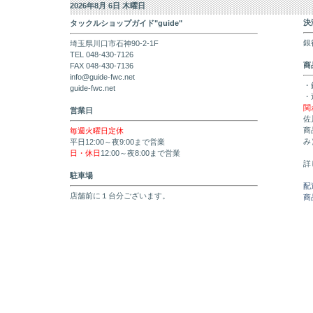
2026年8月 6日 木曜日
決
タックルショップガイド"guide"
銀
埼玉県川口市石神90-2-1F
TEL 048-430-7126
商
FAX 048-430-7136
info@guide-fwc.net
・
guide-fwc.net
・
関
営業日
佐
商
毎週火曜日定休
み
平日12:00～夜9:00まで営業
日・休日
12:00～夜8:00まで営業
詳
駐車場
配
店舗前に１台分ございます。
商