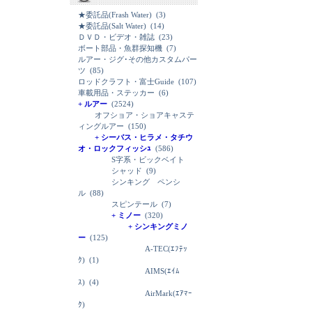
★委託品(Frash Water)
(3)
★委託品(Salt Water)
(14)
ＤＶＤ・ビデオ・雑誌
(23)
ボート部品・魚群探知機
(7)
ルアー・ジグ･その他カスタムパー
ツ
(85)
ロッドクラフト・富士Guide
(107)
車載用品・ステッカー
(6)
+ ルアー
(2524)
オフショア・ショアキャステ
ィングルアー
(150)
+ シーバス・ヒラメ・タチウ
オ・ロックフィッシｭ
(586)
S字系・ビックベイト
シャッド
(9)
シンキング ペンシ
ル
(88)
スピンテール
(7)
+ ミノー
(320)
+ シンキングミノ
ー
(125)
A-TEC(ｴﾌﾃｯ
ｸ)
(1)
AIMS(ｴｲﾑ
ｽ)
(4)
AirMark(ｴｱﾏｰ
ｸ)