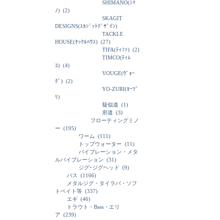
SHIMANO(ｼﾏ
ﾉ)
(2)
SKAGIT
DESIGNS(ｽｶｼﾞｯﾄﾃﾞｻﾞｲﾝ)
TACKLE
HOUSE(ﾀｯｸﾙﾊｳｽ)
(27)
TIFA(ﾃｨﾌｧ)
(2)
TIMCO(ﾃｨﾑ
ｺ)
(4)
VOUGE(ｳﾞｫｰ
ｸﾞ)
(2)
YO-ZURI(ﾖｰﾂﾞ
ﾘ)
疑似道
(1)
邪道
(3)
フローティングミノ
ー
(195)
ワーム
(111)
トップウォーター
(11)
バイブレーション・メタ
ルバイブレーション
(31)
ジグ･ジグヘッド
(9)
バス
(1166)
メタルジグ・タイラバ・ソフ
トベイト等
(337)
エギ
(46)
トラウト・Bass・エリ
ア
(239)