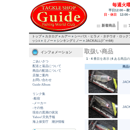
毎週火
平日12:00～夜
日・休日
12:00
新着商品
トップ
»
カタログ
»
ルアー
»
シーバス・ヒラメ・タチウオ・ロック
ッシｭ
»
ミノー
»
シンキングミノー
»
JACKALL(ｼﾞｬｯｶﾙ)
取扱い商品
インフォメーション
1
-
4
番目を表示 (
4
ある商品の
ごあいさつ
配送と返品について
商品
商品の配送について
店舗ご案内
お問い合わせ
JACK
Guide Album
リンク集
-船宿
-メーカー
JACK
-その他
現在の黒潮の状況
Yahoo!天気予報
海上保安庁 潮汐情報