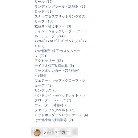
リール
(12)
ランディングツール・計測器
(21)
ロッド
(31)
スナップ＆スプリットリング＆ス
リーブ
(108)
救命具・替えボンベ
(3)
ライン・ショックリーダー･ニード
ル・チューブ
(244)
ﾀｯｸﾙﾎﾞｯｸｽ&ｼﾞｸﾞﾊﾞｯｸ&ｸｰﾗｰﾎﾞｯｸ
ｽ
(51)
ﾘｰﾙ付随品･純正/カスタムパー
ツ
(72)
アクセサリー
(66)
ナイフ＆包丁&締め具
(6)
フック＆シンカー・ｱｼｽﾄﾎﾙﾀﾞ
ｰ
(494)
ウェアー・キップ・グローブ・シ
ューズ
(42)
サングラス
(5)
ハンドライト＆ヘッドライト
(5)
フローター・パーツ
(7)
ウェーダー･補修材
(5)
ファイティングベルト
(3)
ロッドホルダー＆ロッドケース
(6)
その他小物･接着剤等
(2)
ソルトメーカー