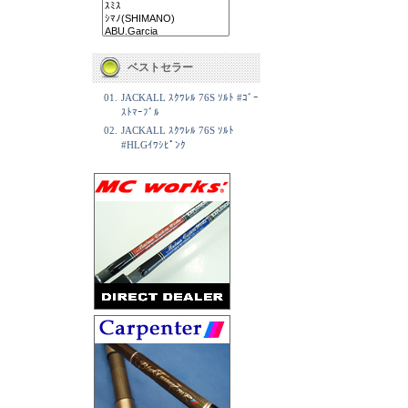
ベストセラー
01.
JACKALL ｽｸﾜﾚﾙ 76S ｿﾙﾄ #ｺﾞｰ
ｽﾄﾏｰﾌﾞﾙ
02.
JACKALL ｽｸﾜﾚﾙ 76S ｿﾙﾄ
#HLGｲﾜｼﾋﾟﾝｸ