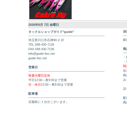
2026年8月 7日 金曜日
決
タックルショップガイド"guide"
銀
埼玉県川口市石神90-2-1F
TEL 048-430-7126
商
FAX 048-430-7136
info@guide-fwc.net
・
guide-fwc.net
・
関
営業日
佐
商
毎週火曜日定休
み
平日12:00～夜9:00まで営業
日・休日
12:00～夜8:00まで営業
詳
駐車場
配
店舗前に１台分ございます。
商