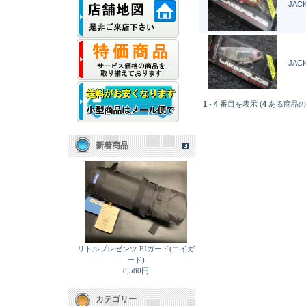
JACK
JACK
1
-
4
番目を表示 (
4
ある商品の
新着商品
リトルプレゼンツ EIガード(エイガ
ード)
8,580円
カテゴリー