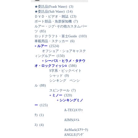
★委託品(Frash Water)
(3)
★委託品(Salt Water)
(14)
ＤＶＤ・ビデオ・雑誌
(23)
ボート部品・魚群探知機
(7)
ルアー・ジグ･その他カスタムパー
ツ
(85)
ロッドクラフト・富士Guide
(103)
車載用品・ステッカー
(6)
+ ルアー
(2524)
オフショア・ショアキャステ
ィングルアー
(150)
+ シーバス・ヒラメ・タチウ
オ・ロックフィッシｭ
(586)
S字系・ビックベイト
シャッド
(9)
シンキング ペンシ
ル
(88)
スピンテール
(7)
+ ミノー
(320)
+ シンキングミノ
ー
(125)
A-TEC(ｴﾌﾃｯ
ｸ)
(1)
AIMS(ｴｲﾑ
ｽ)
(4)
AirMark(ｴｱﾏｰｸ)
ANGLE(ｱﾝｸﾞ