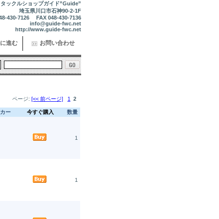
タックルショップガイド”Guide”
埼玉県川口市石神90-2-1F
48-430-7126 FAX 048-430-7136
info@guide-fwc.net
http://www.guide-fwc.net
に進む
お問い合わせ
ページ:
[<< 前ページ]
1
2
カー
今すぐ購入
数量
1
1