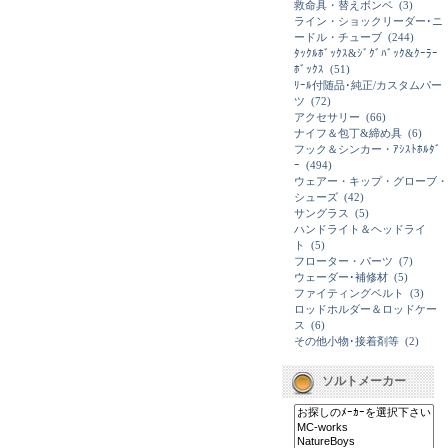
救命具・替えボンベ
(3)
ライン・ショックリーダー･ニ
ードル・チューブ
(244)
ﾀｯｸﾙﾎﾞｯｸｽ&ｼﾞｸﾞﾊﾞｯｸ&ｸｰﾗｰ
ﾎﾞｯｸｽ
(51)
ﾘｰﾙ付随品･純正/カスタムパー
ツ
(72)
アクセサリー
(66)
ナイフ＆包丁&締め具
(6)
フック＆シンカー・ｱｼｽﾄﾎﾙﾀﾞ
ｰ
(494)
ウェアー・キップ・グローブ・
シューズ
(42)
サングラス
(5)
ハンドライト＆ヘッドライ
ト
(5)
フローター・パーツ
(7)
ウェーダー･補修材
(5)
ファイティングベルト
(3)
ロッドホルダー＆ロッドケー
ス
(6)
その他小物･接着剤等
(2)
ソルトメーカー