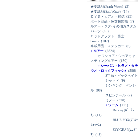
★委託品(Frash Water)
(3)
★委託品(Salt Water)
(14)
ＤＶＤ・ビデオ・雑誌
(23)
ボート部品・魚群探知機
(7)
ルアー・ジグ･その他カスタム
パーツ
(85)
ロッドクラフト・富士
Guide
(107)
車載用品・ステッカー
(6)
+ ルアー
(2524)
オフショア・ショアキャ
スティングルアー
(150)
+ シーバス・ヒラメ・タチ
ウオ・ロックフィッシｭ
(586)
S字系・ビックベイト
シャッド
(9)
シンキング ペンシ
ル
(88)
スピンテール
(7)
ミノー
(320)
+ ワーム
(111)
Berkley(ﾊﾞｰｸﾚ
ｲ)
(11)
BLUE FOX(ﾌﾞﾙｰ
ﾌｫｯｸｽ)
ECOGEAR(ｴｺｷﾞ
ｱ)
(48)