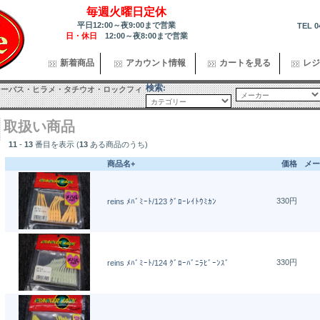
毎週火曜日定休
平日12:00～夜9:00まで営業
TEL 0
日・休日
12:00～夜8:00まで営業
新着商品
アカウント情報
カートを見る
レジ
検索:
シーバス・ヒラメ・タチウオ・ロックフィ
取扱い商品
11
-
13
番目を表示 (
13
ある商品のうち)
商品名+
価格
メー
330円
reins ﾒﾊﾞﾐｰﾄ/123 ｸﾞﾛｰﾚｲﾄｳﾐｶﾝ
330円
reins ﾒﾊﾞﾐｰﾄ/124 ｸﾞﾛｰﾊﾞﾆﾗﾋﾞｰﾝｽﾞ