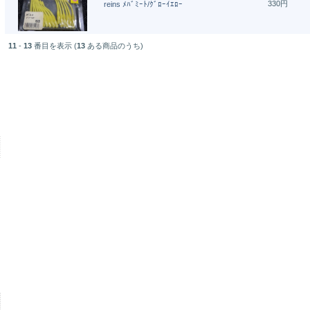
330円
reins ﾒﾊﾞﾐｰﾄ/ｸﾞﾛｰｲｴﾛｰ
11
-
13
番目を表示 (
13
ある商品のうち)