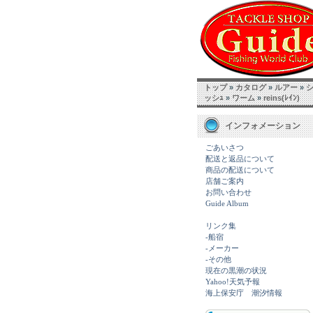
トップ
»
カタログ
»
ルアー
»
ッシｭ
»
ワーム
»
reins(ﾚｲﾝ)
インフォメーション
ごあいさつ
配送と返品について
商品の配送について
店舗ご案内
お問い合わせ
Guide Album
リンク集
-船宿
-メーカー
-その他
現在の黒潮の状況
Yahoo!天気予報
海上保安庁 潮汐情報