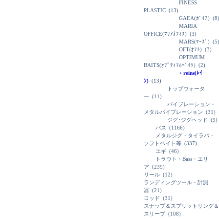
FINESS
PLASTIC
(13)
GAEA(ｶﾞｲｱ)
(8
MARIA
OFFICE(ﾏﾘｱｵﾌｨｽ)
(3)
MARS(ﾏｰｽﾞ)
(5
OFT(ｵﾌﾄ)
(3)
OPTIMUM
BAITS(ｵﾌﾟﾃｨﾏﾑﾍﾞｲﾂ)
(2)
+ reins(ﾚｲ
ﾝ)
(13)
トップウォータ
ー
(11)
バイブレーション・
メタルバイブレーション
(31)
ジグ･ジグヘッド
(9)
バス
(1166)
メタルジグ・タイラバ・
ソフトベイト等
(337)
エギ
(46)
トラウト・Bass・エリ
ア
(239)
リール
(12)
ランディングツール・計測
器
(21)
ロッド
(31)
スナップ＆スプリットリング＆
スリーブ
(108)