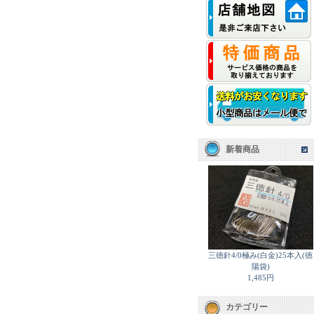
新着商品
三徳針4/0極み(白金)25本入(徳
陽袋)
1,485円
カテゴリー