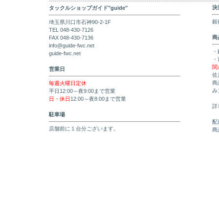
決
タックルショップガイド"guide"
銀
埼玉県川口市石神90-2-1F
TEL 048-430-7126
商
FAX 048-430-7136
info@guide-fwc.net
・
guide-fwc.net
・
関
営業日
佐
商
毎週火曜日定休
み
平日12:00～夜9:00まで営業
日・休日
12:00～夜8:00まで営業
詳
駐車場
配
店舗前に１台分ございます。
商