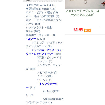
★委託品(Frash Water)
(3)
★委託品(Salt Water)
(14)
フェイキードッグＤＳ・ゴ
ＤＶＤ・ビデオ・雑誌
(23)
ーストクルマエビ
ボート部品・魚群探知機
(7)
ルアー・ジグ･その他カスタム
パーツ
(85)
ロッドクラフト・富士
1,519円
Guide
(103)
車載用品・ステッカー
(6)
+ ルアー
(2524)
オフショア・ショアキャス
ティングルアー
(150)
+ シーバス・ヒラメ・タチ
ウオ・ロックフィッシｭ
(586)
S字系・ビックベイト
シャッド
(9)
シンキング ペンシ
ル
(88)
スピンテール
(7)
ミノー
(320)
ワーム
(111)
+ トップウォータ
ー
(11)
Air Mark(ｴｱﾏｰ
ｸ)
(2)
AnglersRepublic(ｱ
ﾝｸﾞﾗｰｽﾞﾘﾊﾟﾌﾞﾘｯｸ
(1)