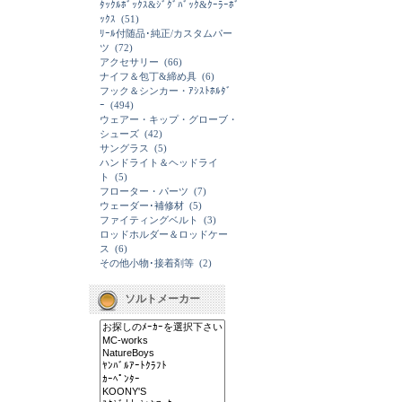
ﾀｯｸﾙﾎﾞｯｸｽ&ｼﾞｸﾞﾊﾞｯｸ&ｸｰﾗｰﾎﾞ
ｯｸｽ
(51)
ﾘｰﾙ付随品･純正/カスタムパー
ツ
(72)
アクセサリー
(66)
ナイフ＆包丁&締め具
(6)
フック＆シンカー・ｱｼｽﾄﾎﾙﾀﾞ
ｰ
(494)
ウェアー・キップ・グローブ・
シューズ
(42)
サングラス
(5)
ハンドライト＆ヘッドライ
ト
(5)
フローター・パーツ
(7)
ウェーダー･補修材
(5)
ファイティングベルト
(3)
ロッドホルダー＆ロッドケー
ス
(6)
その他小物･接着剤等
(2)
ソルトメーカー