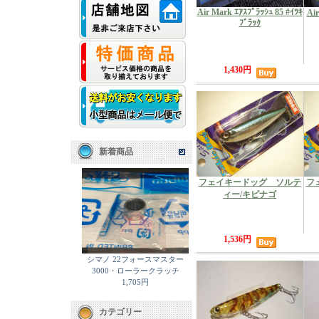
Air Mark ｴｱｽﾌﾟﾗｯｼｭ 85 #ｲﾂｷ
Ai
ﾌﾞﾗｯｸ
1,430円
新着商品
フェイキードッグ ソルテ
フ
ィー/キビナゴ
1,536円
シマノ 22フォースマスター
3000・ローラークラッチ
1,705円
カテゴリー