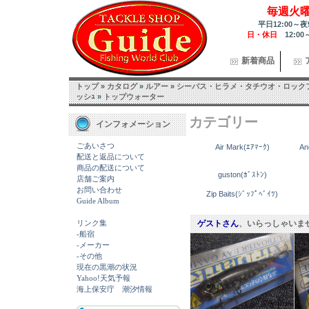
毎週火
平日12:00～夜
日・休日
12:00
新着商品
トップ
»
カタログ
»
ルアー
»
シーバス・ヒラメ・タチウオ・ロック
ッシｭ
»
トップウォーター
カテゴリー
インフォメーション
ごあいさつ
Air Mark(ｴｱﾏｰｸ)
An
配送と返品について
商品の配送について
guston(ｶﾞｽﾄﾝ)
店舗ご案内
お問い合わせ
Zip Baits(ｼﾞｯﾌﾟﾍﾞｲﾂ)
Guide Album
リンク集
ゲストさん
、いらっしゃいま
-船宿
-メーカー
-その他
現在の黒潮の状況
Yahoo!天気予報
海上保安庁 潮汐情報