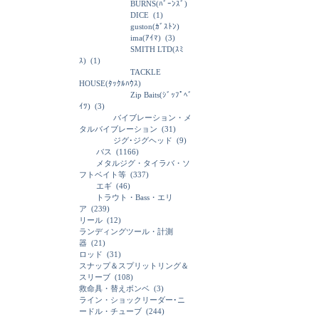
BURNS(ﾊﾞｰﾝｽﾞ)
DICE
(1)
guston(ｶﾞｽﾄﾝ)
ima(ｱｲﾏ)
(3)
SMITH LTD(ｽﾐ
ｽ)
(1)
TACKLE
HOUSE(ﾀｯｸﾙﾊｳｽ)
Zip Baits(ｼﾞｯﾌﾟﾍﾞ
ｲﾂ)
(3)
バイブレーション・メ
タルバイブレーション
(31)
ジグ･ジグヘッド
(9)
バス
(1166)
メタルジグ・タイラバ・ソ
フトベイト等
(337)
エギ
(46)
トラウト・Bass・エリ
ア
(239)
リール
(12)
ランディングツール・計測
器
(21)
ロッド
(31)
スナップ＆スプリットリング＆
スリーブ
(108)
救命具・替えボンベ
(3)
ライン・ショックリーダー･ニ
ードル・チューブ
(244)