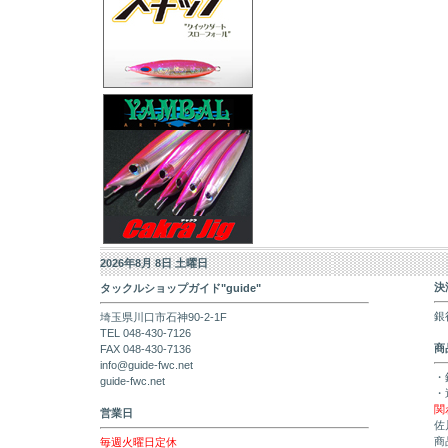
2026年8月 8日 土曜日
決
タックルショップガイド"guide"
銀
埼玉県川口市石神90-2-1F
TEL 048-430-7126
商
FAX 048-430-7136
info@guide-fwc.net
・
guide-fwc.net
・
関
営業日
佐
商
毎週火曜日定休