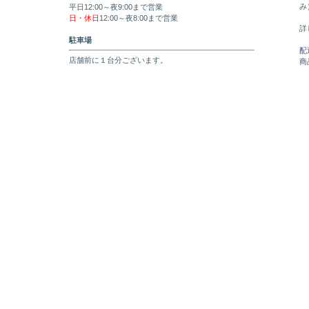
み
平日12:00～夜9:00まで営業
日・休日
12:00～夜8:00まで営業
詳
駐車場
配
店舗前に１台分ございます。
商