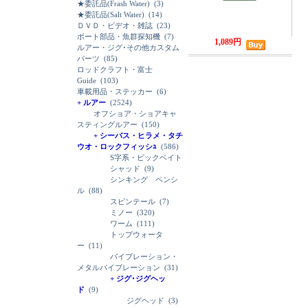
★委託品(Frash Water)
(3)
★委託品(Salt Water)
(14)
ＤＶＤ・ビデオ・雑誌
(23)
ボート部品・魚群探知機
(7)
1,089円
ルアー・ジグ･その他カスタム
パーツ
(85)
ロッドクラフト・富士
Guide
(103)
車載用品・ステッカー
(6)
+ ルアー
(2524)
オフショア・ショアキャ
スティングルアー
(150)
+ シーバス・ヒラメ・タチ
ウオ・ロックフィッシｭ
(586)
S字系・ビックベイト
シャッド
(9)
シンキング ペンシ
ル
(88)
スピンテール
(7)
ミノー
(320)
ワーム
(111)
トップウォータ
ー
(11)
バイブレーション・
メタルバイブレーション
(31)
+ ジグ･ジグヘッ
ド
(9)
ジグヘッド
(3)