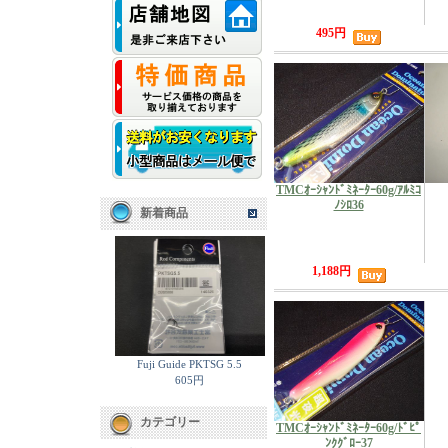
495円
TMCｵｰｼｬﾝﾄﾞﾐﾈｰﾀｰ60g/ｱﾙﾐｺ
ﾉｼﾛ36
新着商品
1,188円
Fuji Guide PKTSG 5.5
605円
カテゴリー
TMCｵｰｼｬﾝﾄﾞﾐﾈｰﾀｰ60g/ﾄﾞﾋﾟ
ﾝｸｸﾞﾛｰ37