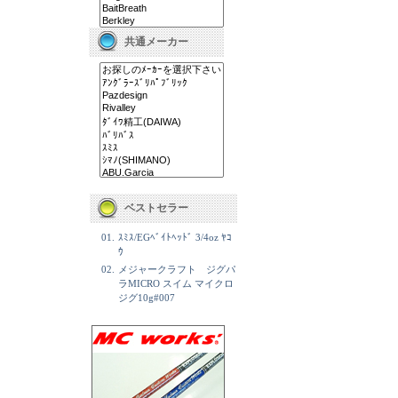
共通メーカー
ベストセラー
01.
ｽﾐｽ/EGﾍﾞｲﾄﾍｯﾄﾞ 3/4oz ﾔｺ
ｳ
02.
メジャークラフト ジグパ
ラMICRO スイム マイクロ
ジグ10g#007