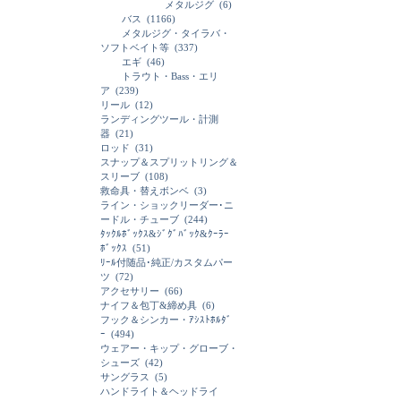
メタルジグ
(6)
バス
(1166)
メタルジグ・タイラバ・
ソフトベイト等
(337)
エギ
(46)
トラウト・Bass・エリ
ア
(239)
リール
(12)
ランディングツール・計測
器
(21)
ロッド
(31)
スナップ＆スプリットリング＆
スリーブ
(108)
救命具・替えボンベ
(3)
ライン・ショックリーダー･ニ
ードル・チューブ
(244)
ﾀｯｸﾙﾎﾞｯｸｽ&ｼﾞｸﾞﾊﾞｯｸ&ｸｰﾗｰ
ﾎﾞｯｸｽ
(51)
ﾘｰﾙ付随品･純正/カスタムパー
ツ
(72)
アクセサリー
(66)
ナイフ＆包丁&締め具
(6)
フック＆シンカー・ｱｼｽﾄﾎﾙﾀﾞ
ｰ
(494)
ウェアー・キップ・グローブ・
シューズ
(42)
サングラス
(5)
ハンドライト＆ヘッドライ