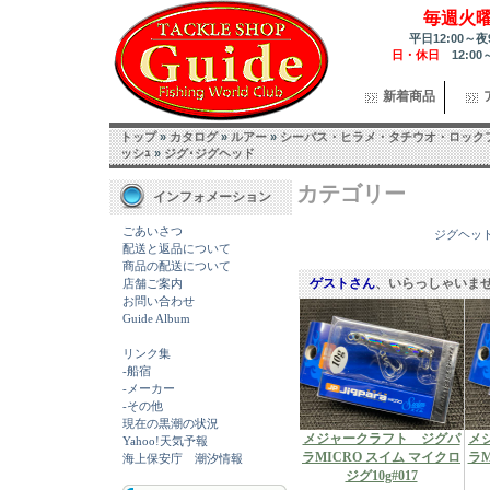
毎週火
平日12:00～夜
日・休日
12:00
新着商品
トップ
»
カタログ
»
ルアー
»
シーバス・ヒラメ・タチウオ・ロック
ッシｭ
»
ジグ･ジグヘッド
カテゴリー
インフォメーション
ごあいさつ
ジグヘッ
配送と返品について
商品の配送について
ゲストさん
、いらっしゃいま
店舗ご案内
お問い合わせ
Guide Album
リンク集
-船宿
-メーカー
-その他
現在の黒潮の状況
メジャークラフト ジグパ
メ
Yahoo!天気予報
ラMICRO スイム マイクロ
ラM
海上保安庁 潮汐情報
ジグ10g#017