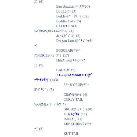
ｽ)
(6)
Bass Assassin(ﾊﾞｽｱｻｼﾝ)
BELLS(ﾌﾞﾘｽ)
Berkley(ﾊﾞｰｸﾚｰ)
(32)
Buddha Baits
(5)
CALIFORNIA
WORMS(ｶﾙﾌｫﾙﾆｱﾜｰﾑ)
(1)
deps(ﾃﾞﾌﾟｽ)
(8)
Dragon Lures(ﾄﾞﾗｺﾞﾝﾙｱ
ｰ)
ECOGEAR(ｴｺｷﾞ
ｱ)NORIES(ﾉﾘｰｽﾞ)
(17)
FishArrow(ﾌｨｯｼｭｱﾛ
ｰ)
(9)
GAEA(ｶﾞｲｱ)
+ GaryYAMAMOTO(ｹﾞ
ｰﾘｰﾔﾏﾓﾄ)
(143)
6"・8"GRUB(6"・
8"ｸﾞﾗﾌﾞ)
(5)
CRAW(ｸﾛｰ)
(4)
CURLY TAIL
WORM(ｶｰﾘｰﾃｰﾙﾜｰﾑ)
GRUB(ｸﾞﾗﾌﾞ)
(28)
+ IKA(ｲｶ)
(18)
IMO(ｲﾓ)
(1)
KREATURE(ｸﾘｰﾁｬ
ｰ)
(3)
KUT TAIL