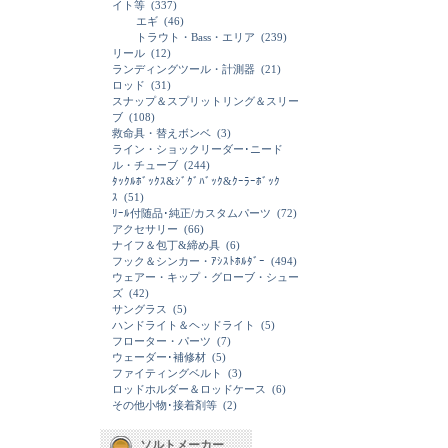
イト等
(337)
エギ
(46)
トラウト・Bass・エリア
(239)
リール
(12)
ランディングツール・計測器
(21)
ロッド
(31)
スナップ＆スプリットリング＆スリー
ブ
(108)
救命具・替えボンベ
(3)
ライン・ショックリーダー･ニード
ル・チューブ
(244)
ﾀｯｸﾙﾎﾞｯｸｽ&ｼﾞｸﾞﾊﾞｯｸ&ｸｰﾗｰﾎﾞｯｸ
ｽ
(51)
ﾘｰﾙ付随品･純正/カスタムパーツ
(72)
アクセサリー
(66)
ナイフ＆包丁&締め具
(6)
フック＆シンカー・ｱｼｽﾄﾎﾙﾀﾞｰ
(494)
ウェアー・キップ・グローブ・シュー
ズ
(42)
サングラス
(5)
ハンドライト＆ヘッドライト
(5)
フローター・パーツ
(7)
ウェーダー･補修材
(5)
ファイティングベルト
(3)
ロッドホルダー＆ロッドケース
(6)
その他小物･接着剤等
(2)
ソルトメーカー