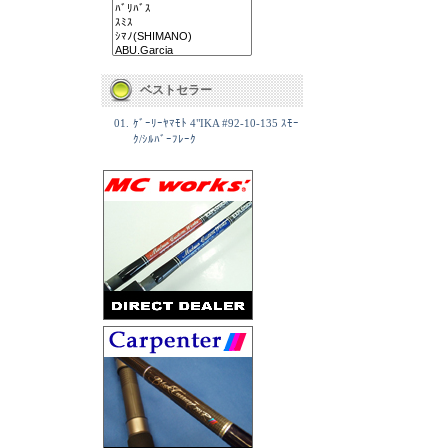
ベストセラー
01.
ｹﾞｰﾘｰﾔﾏﾓﾄ 4"IKA #92-10-135 ｽﾓｰ
ｸ/ｼﾙﾊﾞｰﾌﾚｰｸ