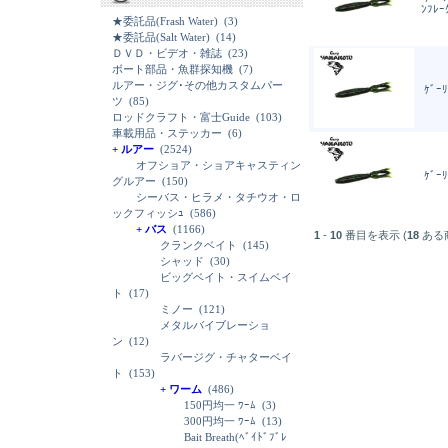
ﾝﾌﾚｰ
★委託品(Frash Water)
(3)
★委託品(Salt Water)
(14)
ＤＶＤ・ビデオ・雑誌
(23)
ボート部品・魚群探知機
(7)
ルアー・ジグ･その他カスタムパー
ｹﾞｰﾘ
ツ
(85)
ロッドクラフト・富士Guide
(103)
車載用品・ステッカー
(6)
+ ルアー
(2524)
オフショア・ショアキャスティン
ｹﾞｰﾘ
グルアー
(150)
シーバス・ヒラメ・タチウオ・ロ
ックフィッシｭ
(586)
+ バス
(1166)
1
-
10
番目を表示 (
18
ある
クランクベイト
(145)
シャッド
(30)
ビッグベイト・スイムベイ
ト
(17)
ミノー
(121)
メタルバイブレーショ
ン
(12)
ラバージグ・チャターベイ
ト
(153)
+ ワーム
(486)
150円均一 ﾜｰﾑ
(3)
300円均一 ﾜｰﾑ
(13)
Bait Breath(ﾍﾞｲﾄﾞﾌﾞﾚ