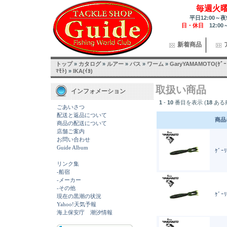
毎週火
平日12:00～夜
日・休日
12:00
新着商品
トップ
»
カタログ
»
ルアー
»
バス
»
ワーム
»
GaryYAMAMOTO(ｹﾞｰ
ﾏﾓﾄ)
»
IKA(ｲｶ)
取扱い商品
インフォメーション
1
-
10
番目を表示 (
18
ある
ごあいさつ
配送と返品について
商品
商品の配送について
店舗ご案内
お問い合わせ
Guide Album
ｹﾞｰﾘ
リンク集
-船宿
-メーカー
-その他
ｹﾞｰﾘ
現在の黒潮の状況
Yahoo!天気予報
海上保安庁 潮汐情報