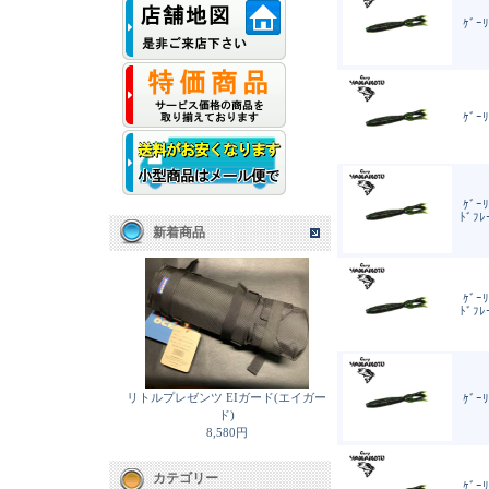
ｹﾞｰﾘ
ｹﾞｰﾘ
ｹﾞｰﾘ
ﾄﾞﾌﾚ
新着商品
ｹﾞｰﾘ
ﾄﾞﾌﾚ
リトルプレゼンツ EIガード(エイガー
ｹﾞｰﾘ
ド)
8,580円
カテゴリー
ｹﾞｰﾘ