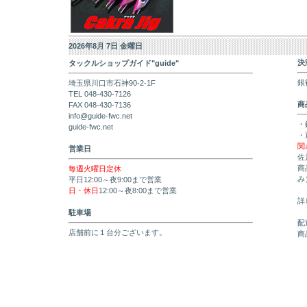
2026年8月 7日 金曜日
決
タックルショップガイド"guide"
銀
埼玉県川口市石神90-2-1F
TEL 048-430-7126
商
FAX 048-430-7136
info@guide-fwc.net
・
guide-fwc.net
・
関
営業日
佐
商
毎週火曜日定休
み
平日12:00～夜9:00まで営業
日・休日
12:00～夜8:00まで営業
詳
駐車場
配
店舗前に１台分ございます。
商