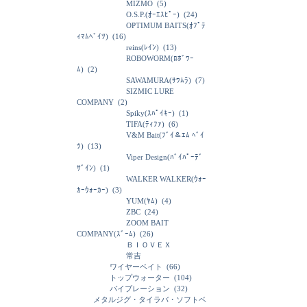
MIZMO
(5)
O.S.P.(ｵｰｴｽﾋﾟｰ)
(24)
OPTIMUM BAITS(ｵﾌﾟﾃ
ｨﾏﾑﾍﾞｲﾂ)
(16)
reins(ﾚｲﾝ)
(13)
ROBOWORM(ﾛﾎﾞﾜｰ
ﾑ)
(2)
SAWAMURA(ｻﾜﾑﾗ)
(7)
SIZMIC LURE
COMPANY
(2)
Spiky(ｽﾊﾟｲｷｰ)
(1)
TIFA(ﾃｨﾌｧ)
(6)
V&M Bait(ﾌﾞｲ＆ｴﾑ ﾍﾞｲ
ﾂ)
(13)
Viper Design(ﾊﾞｲﾊﾟｰﾃﾞ
ｻﾞｲﾝ)
(1)
WALKER WALKER(ｳｫｰ
ｶｰｳｫｰｶｰ)
(3)
YUM(ﾔﾑ)
(4)
ZBC
(24)
ZOOM BAIT
COMPANY(ｽﾞｰﾑ)
(26)
ＢＩＯＶＥＸ
常吉
ワイヤーベイト
(66)
トップウォーター
(104)
バイブレーション
(32)
メタルジグ・タイラバ・ソフトベ