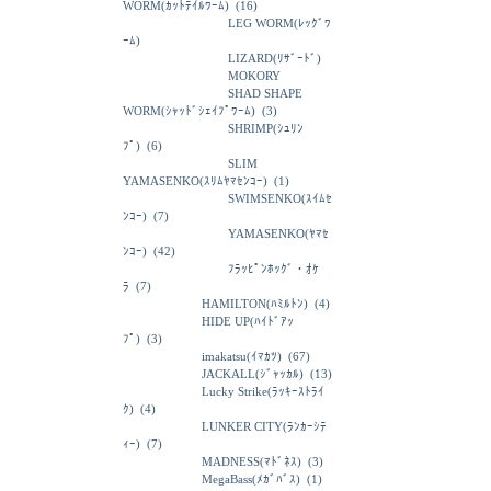
WORM(ｶｯﾄﾃｲﾙﾜｰﾑ)
(16)
LEG WORM(ﾚｯｸﾞﾜ
ｰﾑ)
LIZARD(ﾘｻﾞｰﾄﾞ)
MOKORY
SHAD SHAPE
WORM(ｼｬｯﾄﾞｼｪｲﾌﾟﾜｰﾑ)
(3)
SHRIMP(ｼｭﾘﾝ
ﾌﾟ)
(6)
SLIM
YAMASENKO(ｽﾘﾑﾔﾏｾﾝｺｰ)
(1)
SWIMSENKO(ｽｲﾑｾ
ﾝｺｰ)
(7)
YAMASENKO(ﾔﾏｾ
ﾝｺｰ)
(42)
ﾌﾗｯﾋﾟﾝﾎｯｸﾞ・ｵｹ
ﾗ
(7)
HAMILTON(ﾊﾐﾙﾄﾝ)
(4)
HIDE UP(ﾊｲﾄﾞｱｯ
ﾌﾟ)
(3)
imakatsu(ｲﾏｶﾂ)
(67)
JACKALL(ｼﾞｬｯｶﾙ)
(13)
Lucky Strike(ﾗｯｷｰｽﾄﾗｲ
ｸ)
(4)
LUNKER CITY(ﾗﾝｶｰｼﾃ
ｨｰ)
(7)
MADNESS(ﾏﾄﾞﾈｽ)
(3)
MegaBass(ﾒｶﾞﾊﾞｽ)
(1)