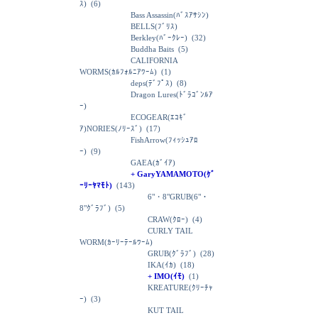
ｽ)
(6)
Bass Assassin(ﾊﾞｽｱｻｼﾝ)
BELLS(ﾌﾞﾘｽ)
Berkley(ﾊﾞｰｸﾚｰ)
(32)
Buddha Baits
(5)
CALIFORNIA
WORMS(ｶﾙﾌｫﾙﾆｱﾜｰﾑ)
(1)
deps(ﾃﾞﾌﾟｽ)
(8)
Dragon Lures(ﾄﾞﾗｺﾞﾝﾙｱ
ｰ)
ECOGEAR(ｴｺｷﾞ
ｱ)NORIES(ﾉﾘｰｽﾞ)
(17)
FishArrow(ﾌｨｯｼｭｱﾛ
ｰ)
(9)
GAEA(ｶﾞｲｱ)
+ GaryYAMAMOTO(ｹﾞ
ｰﾘｰﾔﾏﾓﾄ)
(143)
6"・8"GRUB(6"・
8"ｸﾞﾗﾌﾞ)
(5)
CRAW(ｸﾛｰ)
(4)
CURLY TAIL
WORM(ｶｰﾘｰﾃｰﾙﾜｰﾑ)
GRUB(ｸﾞﾗﾌﾞ)
(28)
IKA(ｲｶ)
(18)
+ IMO(ｲﾓ)
(1)
KREATURE(ｸﾘｰﾁｬ
ｰ)
(3)
KUT TAIL