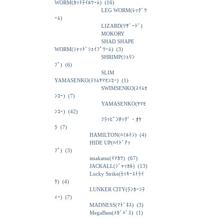
WORM(ｶｯﾄﾃｲﾙﾜｰﾑ)
(16)
LEG WORM(ﾚｯｸﾞﾜ
ｰﾑ)
LIZARD(ﾘｻﾞｰﾄﾞ)
MOKORY
SHAD SHAPE
WORM(ｼｬｯﾄﾞｼｪｲﾌﾟﾜｰﾑ)
(3)
SHRIMP(ｼｭﾘﾝ
ﾌﾟ)
(6)
SLIM
YAMASENKO(ｽﾘﾑﾔﾏｾﾝｺｰ)
(1)
SWIMSENKO(ｽｲﾑｾ
ﾝｺｰ)
(7)
YAMASENKO(ﾔﾏｾ
ﾝｺｰ)
(42)
ﾌﾗｯﾋﾟﾝﾎｯｸﾞ・ｵｹ
ﾗ
(7)
HAMILTON(ﾊﾐﾙﾄﾝ)
(4)
HIDE UP(ﾊｲﾄﾞｱｯ
ﾌﾟ)
(3)
imakatsu(ｲﾏｶﾂ)
(67)
JACKALL(ｼﾞｬｯｶﾙ)
(13)
Lucky Strike(ﾗｯｷｰｽﾄﾗｲ
ｸ)
(4)
LUNKER CITY(ﾗﾝｶｰｼﾃ
ｨｰ)
(7)
MADNESS(ﾏﾄﾞﾈｽ)
(3)
MegaBass(ﾒｶﾞﾊﾞｽ)
(1)