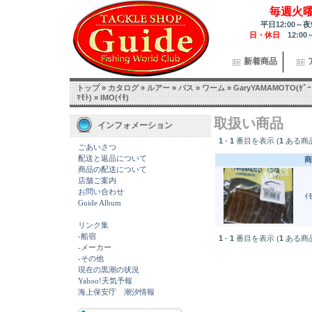
毎週火
平日12:00～夜
日・休日
12:00
新着商品
トップ
»
カタログ
»
ルアー
»
バス
»
ワーム
»
GaryYAMAMOTO(ｹﾞｰ
ﾏﾓﾄ)
»
IMO(ｲﾓ)
取扱い商品
インフォメーション
1
-
1
番目を表示 (
1
ある商
ごあいさつ
配送と返品について
商
商品の配送について
店舗ご案内
お問い合わせ
ｲ
Guide Album
リンク集
-船宿
1
-
1
番目を表示 (
1
ある商
-メーカー
-その他
現在の黒潮の状況
Yahoo!天気予報
海上保安庁 潮汐情報