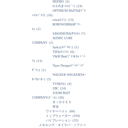
MIZMO
(5)
O.S.P.(ｵｰｴｽﾋﾟｰ)
(24)
OPTIMUM BAITS(ｵﾌﾟﾃ
ｨﾏﾑﾍﾞｲﾂ)
(16)
reins(ﾚｲﾝ)
(13)
ROBOWORM(ﾛﾎﾞﾜｰ
ﾑ)
(2)
SAWAMURA(ｻﾜﾑﾗ)
(7)
SIZMIC LURE
COMPANY
(2)
Spiky(ｽﾊﾟｲｷｰ)
(1)
TIFA(ﾃｨﾌｧ)
(6)
V&M Bait(ﾌﾞｲ＆ｴﾑ ﾍﾞｲ
ﾂ)
(13)
Viper Design(ﾊﾞｲﾊﾟｰﾃﾞ
ｻﾞｲﾝ)
(1)
WALKER WALKER(ｳｫｰ
ｶｰｳｫｰｶｰ)
(3)
YUM(ﾔﾑ)
(4)
ZBC
(24)
ZOOM BAIT
COMPANY(ｽﾞｰﾑ)
(26)
ＢＩＯＶＥＸ
常吉
ワイヤーベイト
(66)
トップウォーター
(104)
バイブレーション
(32)
メタルジグ・タイラバ・ソフトベ