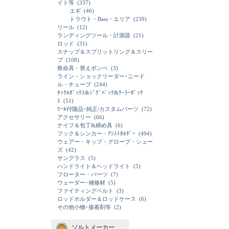
イト等
(337)
エギ
(46)
トラウト・Bass・エリア
(239)
リール
(12)
ランディングツール・計測器
(21)
ロッド
(31)
スナップ＆スプリットリング＆スリー
ブ
(108)
救命具・替えボンベ
(3)
ライン・ショックリーダー･ニード
ル・チューブ
(244)
ﾀｯｸﾙﾎﾞｯｸｽ&ｼﾞｸﾞﾊﾞｯｸ&ｸｰﾗｰﾎﾞｯｸ
ｽ
(51)
ﾘｰﾙ付随品･純正/カスタムパーツ
(72)
アクセサリー
(66)
ナイフ＆包丁&締め具
(6)
フック＆シンカー・ｱｼｽﾄﾎﾙﾀﾞｰ
(494)
ウェアー・キップ・グローブ・シュー
ズ
(42)
サングラス
(5)
ハンドライト＆ヘッドライト
(5)
フローター・パーツ
(7)
ウェーダー･補修材
(5)
ファイティングベルト
(3)
ロッドホルダー＆ロッドケース
(6)
その他小物･接着剤等
(2)
ソルトメーカー