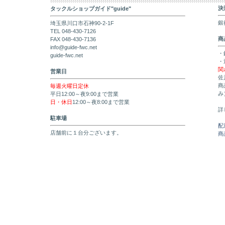
決
タックルショップガイド"guide"
銀
埼玉県川口市石神90-2-1F
TEL 048-430-7126
商
FAX 048-430-7136
info@guide-fwc.net
・
guide-fwc.net
・
関
営業日
佐
商
毎週火曜日定休
み
平日12:00～夜9:00まで営業
日・休日
12:00～夜8:00まで営業
詳
駐車場
配
店舗前に１台分ございます。
商