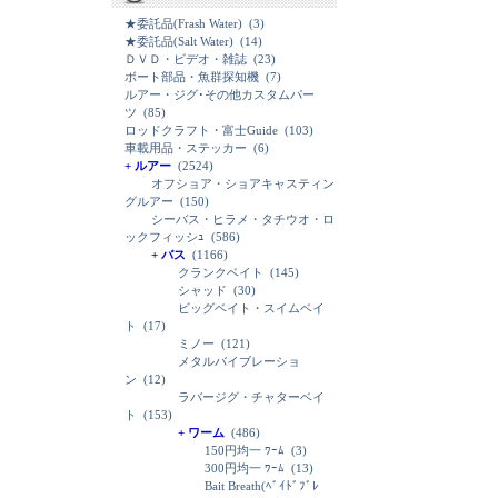
★委託品(Frash Water)
(3)
★委託品(Salt Water)
(14)
ＤＶＤ・ビデオ・雑誌
(23)
ボート部品・魚群探知機
(7)
ルアー・ジグ･その他カスタムパー
ツ
(85)
ロッドクラフト・富士Guide
(103)
車載用品・ステッカー
(6)
+ ルアー
(2524)
オフショア・ショアキャスティン
グルアー
(150)
シーバス・ヒラメ・タチウオ・ロ
ックフィッシｭ
(586)
+ バス
(1166)
クランクベイト
(145)
シャッド
(30)
ビッグベイト・スイムベイ
ト
(17)
ミノー
(121)
メタルバイブレーショ
ン
(12)
ラバージグ・チャターベイ
ト
(153)
+ ワーム
(486)
150円均一 ﾜｰﾑ
(3)
300円均一 ﾜｰﾑ
(13)
Bait Breath(ﾍﾞｲﾄﾞﾌﾞﾚ