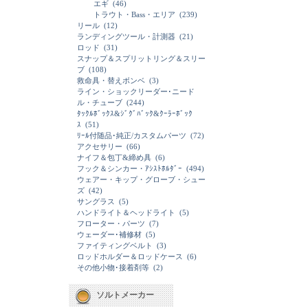
エギ
(46)
トラウト・Bass・エリア
(239)
リール
(12)
ランディングツール・計測器
(21)
ロッド
(31)
スナップ＆スプリットリング＆スリー
ブ
(108)
救命具・替えボンベ
(3)
ライン・ショックリーダー･ニード
ル・チューブ
(244)
ﾀｯｸﾙﾎﾞｯｸｽ&ｼﾞｸﾞﾊﾞｯｸ&ｸｰﾗｰﾎﾞｯｸ
ｽ
(51)
ﾘｰﾙ付随品･純正/カスタムパーツ
(72)
アクセサリー
(66)
ナイフ＆包丁&締め具
(6)
フック＆シンカー・ｱｼｽﾄﾎﾙﾀﾞｰ
(494)
ウェアー・キップ・グローブ・シュー
ズ
(42)
サングラス
(5)
ハンドライト＆ヘッドライト
(5)
フローター・パーツ
(7)
ウェーダー･補修材
(5)
ファイティングベルト
(3)
ロッドホルダー＆ロッドケース
(6)
その他小物･接着剤等
(2)
ソルトメーカー