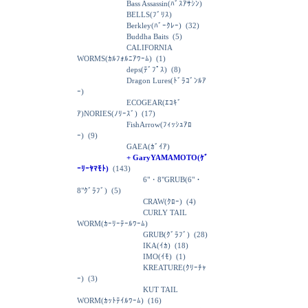
Bass Assassin(ﾊﾞｽｱｻｼﾝ)
BELLS(ﾌﾞﾘｽ)
Berkley(ﾊﾞｰｸﾚｰ)
(32)
Buddha Baits
(5)
CALIFORNIA
WORMS(ｶﾙﾌｫﾙﾆｱﾜｰﾑ)
(1)
deps(ﾃﾞﾌﾟｽ)
(8)
Dragon Lures(ﾄﾞﾗｺﾞﾝﾙｱ
ｰ)
ECOGEAR(ｴｺｷﾞ
ｱ)NORIES(ﾉﾘｰｽﾞ)
(17)
FishArrow(ﾌｨｯｼｭｱﾛ
ｰ)
(9)
GAEA(ｶﾞｲｱ)
+ GaryYAMAMOTO(ｹﾞ
ｰﾘｰﾔﾏﾓﾄ)
(143)
6"・8"GRUB(6"・
8"ｸﾞﾗﾌﾞ)
(5)
CRAW(ｸﾛｰ)
(4)
CURLY TAIL
WORM(ｶｰﾘｰﾃｰﾙﾜｰﾑ)
GRUB(ｸﾞﾗﾌﾞ)
(28)
IKA(ｲｶ)
(18)
IMO(ｲﾓ)
(1)
KREATURE(ｸﾘｰﾁｬ
ｰ)
(3)
KUT TAIL
WORM(ｶｯﾄﾃｲﾙﾜｰﾑ)
(16)