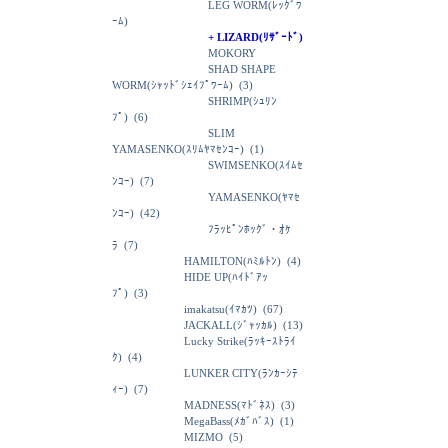
LEG WORM(ﾚｯｸﾞﾜ
ｰﾑ)
+ LIZARD(ﾘｻﾞｰﾄﾞ)
MOKORY
SHAD SHAPE
WORM(ｼｬｯﾄﾞｼｪｲﾌﾟﾜｰﾑ)
(3)
SHRIMP(ｼｭﾘﾝ
ﾌﾟ)
(6)
SLIM
YAMASENKO(ｽﾘﾑﾔﾏｾﾝｺｰ)
(1)
SWIMSENKO(ｽｲﾑｾ
ﾝｺｰ)
(7)
YAMASENKO(ﾔﾏｾ
ﾝｺｰ)
(42)
ﾌﾗｯﾋﾟﾝﾎｯｸﾞ・ｵｹ
ﾗ
(7)
HAMILTON(ﾊﾐﾙﾄﾝ)
(4)
HIDE UP(ﾊｲﾄﾞｱｯ
ﾌﾟ)
(3)
imakatsu(ｲﾏｶﾂ)
(67)
JACKALL(ｼﾞｬｯｶﾙ)
(13)
Lucky Strike(ﾗｯｷｰｽﾄﾗｲ
ｸ)
(4)
LUNKER CITY(ﾗﾝｶｰｼﾃ
ｨｰ)
(7)
MADNESS(ﾏﾄﾞﾈｽ)
(3)
MegaBass(ﾒｶﾞﾊﾞｽ)
(1)
MIZMO
(5)