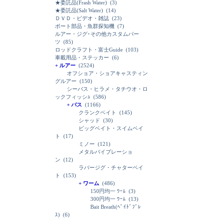
★委託品(Frash Water)
(3)
★委託品(Salt Water)
(14)
ＤＶＤ・ビデオ・雑誌
(23)
ボート部品・魚群探知機
(7)
ルアー・ジグ･その他カスタムパー
ツ
(85)
ロッドクラフト・富士Guide
(103)
車載用品・ステッカー
(6)
+ ルアー
(2524)
オフショア・ショアキャスティン
グルアー
(150)
シーバス・ヒラメ・タチウオ・ロ
ックフィッシｭ
(586)
+ バス
(1166)
クランクベイト
(145)
シャッド
(30)
ビッグベイト・スイムベイ
ト
(17)
ミノー
(121)
メタルバイブレーショ
ン
(12)
ラバージグ・チャターベイ
ト
(153)
+ ワーム
(486)
150円均一 ﾜｰﾑ
(3)
300円均一 ﾜｰﾑ
(13)
Bait Breath(ﾍﾞｲﾄﾞﾌﾞﾚ
ｽ)
(6)