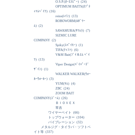
O.S.P.(ｵｰｴｽﾋﾟｰ)
(24)
OPTIMUM BAITS(ｵﾌﾟﾃ
ｨﾏﾑﾍﾞｲﾂ)
(16)
reins(ﾚｲﾝ)
(13)
ROBOWORM(ﾛﾎﾞﾜｰ
ﾑ)
(2)
SAWAMURA(ｻﾜﾑﾗ)
(7)
SIZMIC LURE
COMPANY
(2)
Spiky(ｽﾊﾟｲｷｰ)
(1)
TIFA(ﾃｨﾌｧ)
(6)
V&M Bait(ﾌﾞｲ＆ｴﾑ ﾍﾞｲ
ﾂ)
(13)
Viper Design(ﾊﾞｲﾊﾟｰﾃﾞ
ｻﾞｲﾝ)
(1)
WALKER WALKER(ｳｫｰ
ｶｰｳｫｰｶｰ)
(3)
YUM(ﾔﾑ)
(4)
ZBC
(24)
ZOOM BAIT
COMPANY(ｽﾞｰﾑ)
(26)
ＢＩＯＶＥＸ
常吉
ワイヤーベイト
(66)
トップウォーター
(104)
バイブレーション
(32)
メタルジグ・タイラバ・ソフトベ
イト等
(337)