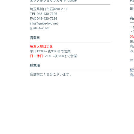
決
タックルショップガイド"guide"
銀
埼玉県川口市石神90-2-1F
TEL 048-430-7126
商
FAX 048-430-7136
info@guide-fwc.net
・
guide-fwc.net
・
関
営業日
佐
商
毎週火曜日定休
み
平日12:00～夜9:00まで営業
日・休日
12:00～夜8:00まで営業
詳
駐車場
配
店舗前に１台分ございます。
商