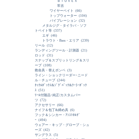
ＢＩＯＶＥＸ
常吉
ワイヤーベイト
(66)
トップウォーター
(104)
バイブレーション
(32)
メタルジグ・タイラバ・ソフ
トベイト等
(337)
エギ
(46)
トラウト・Bass・エリア
(239)
リール
(12)
ランディングツール・計測器
(21)
ロッド
(31)
スナップ＆スプリットリング＆スリ
ーブ
(108)
救命具・替えボンベ
(3)
ライン・ショックリーダー･ニード
ル・チューブ
(244)
ﾀｯｸﾙﾎﾞｯｸｽ&ｼﾞｸﾞﾊﾞｯｸ&ｸｰﾗｰﾎﾞｯｸ
ｽ
(51)
ﾘｰﾙ付随品･純正/カスタムパー
ツ
(72)
アクセサリー
(66)
ナイフ＆包丁&締め具
(6)
フック＆シンカー・ｱｼｽﾄﾎﾙﾀﾞ
ｰ
(494)
ウェアー・キップ・グローブ・シュ
ーズ
(42)
サングラス
(5)