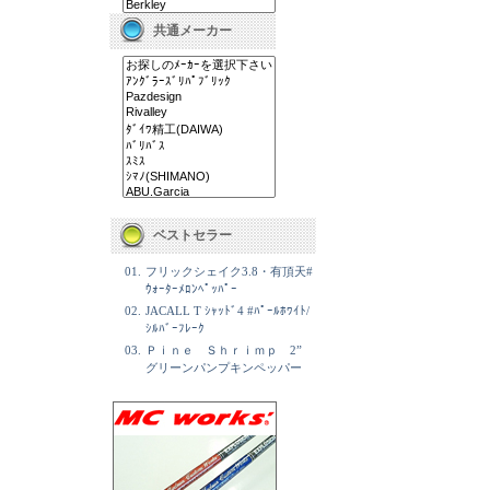
共通メーカー
ベストセラー
01.
フリックシェイク3.8・有頂天#
ｳｫｰﾀｰﾒﾛﾝﾍﾟｯﾊﾟｰ
02.
JACALL T ｼｬｯﾄﾞ4 #ﾊﾟｰﾙﾎﾜｲﾄ/
ｼﾙﾊﾞｰﾌﾚｰｸ
03.
Ｐｉｎｅ Ｓｈｒｉｍｐ 2”
グリーンパンプキンペッパー