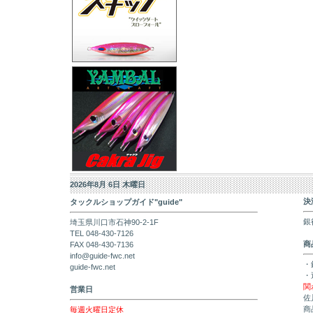
2026年8月 6日 木曜日
決
タックルショップガイド"guide"
銀
埼玉県川口市石神90-2-1F
TEL 048-430-7126
商
FAX 048-430-7136
info@guide-fwc.net
・
guide-fwc.net
・
関
営業日
佐
商
毎週火曜日定休