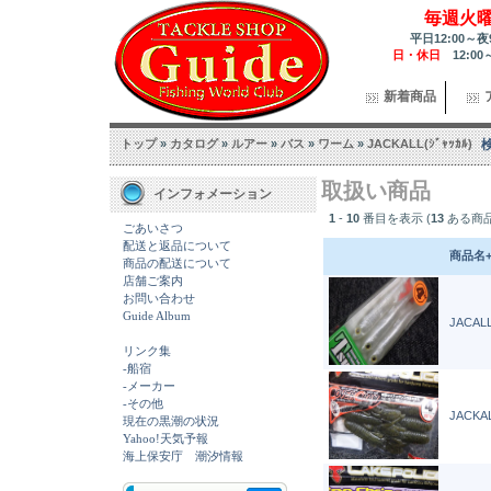
毎週火
平日12:00～夜
日・休日
12:00
新着商品
トップ
»
カタログ
»
ルアー
»
バス
»
ワーム
»
JACKALL(ｼﾞｬｯｶﾙ)
取扱い商品
インフォメーション
1
-
10
番目を表示 (
13
ある商
ごあいさつ
配送と返品について
商品名
商品の配送について
店舗ご案内
お問い合わせ
Guide Album
JACALL
リンク集
-船宿
-メーカー
-その他
JACKAL
現在の黒潮の状況
Yahoo!天気予報
海上保安庁 潮汐情報