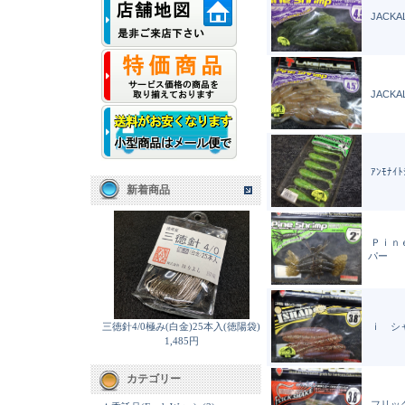
JACKAL
JACKAL
ｱﾝﾓﾅｲﾄ
新着商品
Ｐｉｎ
パー
三徳針4/0極み(白金)25本入(徳陽袋)
ｉ シ
1,485円
カテゴリー
フリックシ