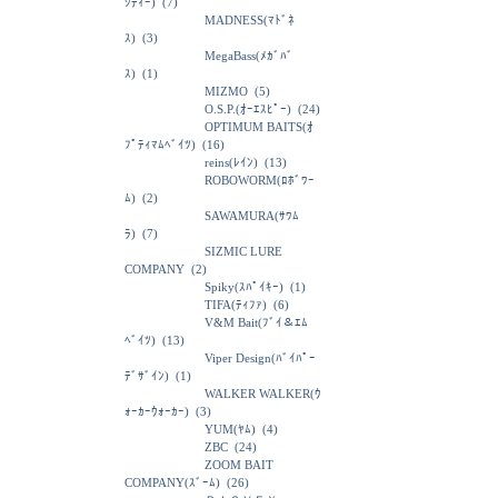
ｼﾃｨｰ)
(7)
MADNESS(ﾏﾄﾞﾈ
ｽ)
(3)
MegaBass(ﾒｶﾞﾊﾞ
ｽ)
(1)
MIZMO
(5)
O.S.P.(ｵｰｴｽﾋﾟｰ)
(24)
OPTIMUM BAITS(ｵ
ﾌﾟﾃｨﾏﾑﾍﾞｲﾂ)
(16)
reins(ﾚｲﾝ)
(13)
ROBOWORM(ﾛﾎﾞﾜｰ
ﾑ)
(2)
SAWAMURA(ｻﾜﾑ
ﾗ)
(7)
SIZMIC LURE
COMPANY
(2)
Spiky(ｽﾊﾟｲｷｰ)
(1)
TIFA(ﾃｨﾌｧ)
(6)
V&M Bait(ﾌﾞｲ＆ｴﾑ
ﾍﾞｲﾂ)
(13)
Viper Design(ﾊﾞｲﾊﾟｰ
ﾃﾞｻﾞｲﾝ)
(1)
WALKER WALKER(ｳ
ｫｰｶｰｳｫｰｶｰ)
(3)
YUM(ﾔﾑ)
(4)
ZBC
(24)
ZOOM BAIT
COMPANY(ｽﾞｰﾑ)
(26)