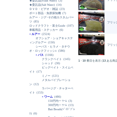
★委託品(Frash Water)
(3)
★委託品(Salt Water)
(14)
ＤＶＤ・ビデオ・雑誌
(23)
ボート部品・魚群探知機
(7)
ルアー・ジグ･その他カスタムパー
ツ
(85)
フリック
ロッドクラフト・富士Guide
(107)
車載用品・ステッカー
(6)
+ ルアー
(2524)
オフショア・ショアキャステ
ィングルアー
(150)
フリック
シーバス・ヒラメ・タチウ
オ・ロックフィッシｭ
(586)
+ バス
(1166)
クランクベイト
(145)
1
-
10
番目を表示 (
13
ある商
シャッド
(30)
ビッグベイト・スイムベ
イト
(17)
ミノー
(121)
メタルバイブレーショ
ン
(12)
ラバージグ・チャターベ
イト
(153)
+ ワーム
(486)
150円均一 ﾜｰﾑ
(3)
300円均一 ﾜｰﾑ
(13)
Bait Breath(ﾍﾞｲﾄﾞﾌﾞﾚ
ｽ)
(6)