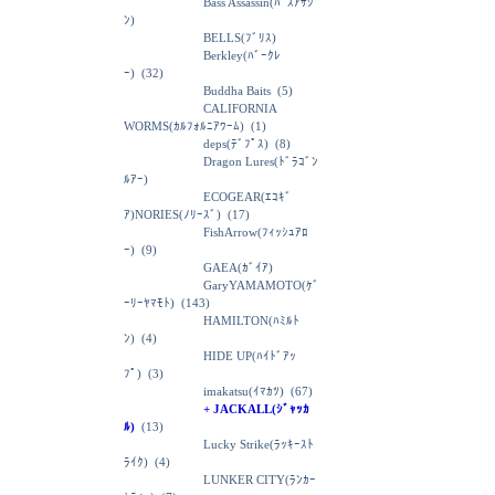
Bass Assassin(ﾊﾞｽｱｻｼ
ﾝ)
BELLS(ﾌﾞﾘｽ)
Berkley(ﾊﾞｰｸﾚ
ｰ)
(32)
Buddha Baits
(5)
CALIFORNIA
WORMS(ｶﾙﾌｫﾙﾆｱﾜｰﾑ)
(1)
deps(ﾃﾞﾌﾟｽ)
(8)
Dragon Lures(ﾄﾞﾗｺﾞﾝ
ﾙｱｰ)
ECOGEAR(ｴｺｷﾞ
ｱ)NORIES(ﾉﾘｰｽﾞ)
(17)
FishArrow(ﾌｨｯｼｭｱﾛ
ｰ)
(9)
GAEA(ｶﾞｲｱ)
GaryYAMAMOTO(ｹﾞ
ｰﾘｰﾔﾏﾓﾄ)
(143)
HAMILTON(ﾊﾐﾙﾄ
ﾝ)
(4)
HIDE UP(ﾊｲﾄﾞｱｯ
ﾌﾟ)
(3)
imakatsu(ｲﾏｶﾂ)
(67)
+ JACKALL(ｼﾞｬｯｶ
ﾙ)
(13)
Lucky Strike(ﾗｯｷｰｽﾄ
ﾗｲｸ)
(4)
LUNKER CITY(ﾗﾝｶｰ