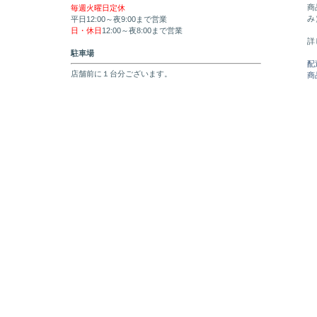
商
毎週火曜日定休
み
平日12:00～夜9:00まで営業
日・休日
12:00～夜8:00まで営業
詳
駐車場
配
店舗前に１台分ございます。
商