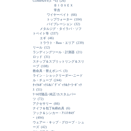
COMPANY(ｽﾞｰﾑ)
(26)
ＢＩＯＶＥＸ
常吉
ワイヤーベイト
(66)
トップウォーター
(104)
バイブレーション
(32)
メタルジグ・タイラバ・ソフ
トベイト等
(337)
エギ
(46)
トラウト・Bass・エリア
(239)
リール
(12)
ランディングツール・計測器
(21)
ロッド
(31)
スナップ＆スプリットリング＆スリ
ーブ
(108)
救命具・替えボンベ
(3)
ライン・ショックリーダー･ニード
ル・チューブ
(244)
ﾀｯｸﾙﾎﾞｯｸｽ&ｼﾞｸﾞﾊﾞｯｸ&ｸｰﾗｰﾎﾞｯｸ
ｽ
(51)
ﾘｰﾙ付随品･純正/カスタムパー
ツ
(72)
アクセサリー
(66)
ナイフ＆包丁&締め具
(6)
フック＆シンカー・ｱｼｽﾄﾎﾙﾀﾞ
ｰ
(494)
ウェアー・キップ・グローブ・シュ
ーズ
(42)