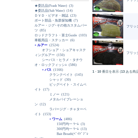
★委託品(Frash Water)
(3)
★委託品(Salt Water)
(14)
ＤＶＤ・ビデオ・雑誌
(23)
ボート部品・魚群探知機
(7)
ルアー・ジグ･その他カスタムパー
フリック
ツ
(85)
ロッドクラフト・富士Guide
(103)
車載用品・ステッカー
(6)
+ ルアー
(2524)
オフショア・ショアキャステ
フリック
ィングルアー
(150)
シーバス・ヒラメ・タチウ
オ・ロックフィッシｭ
(586)
+ バス
(1166)
1
-
10
番目を表示 (
13
ある商
クランクベイト
(145)
シャッド
(30)
ビッグベイト・スイムベ
イト
(17)
ミノー
(121)
メタルバイブレーショ
ン
(12)
ラバージグ・チャターベ
イト
(153)
+ ワーム
(486)
150円均一 ﾜｰﾑ
(3)
300円均一 ﾜｰﾑ
(13)
Bait Breath(ﾍﾞｲﾄﾞﾌﾞﾚ