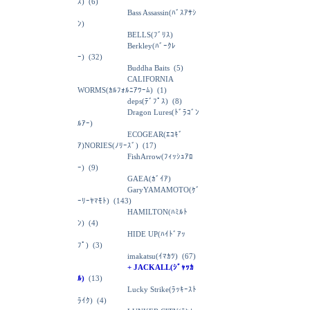
ｽ)
(6)
Bass Assassin(ﾊﾞｽｱｻｼ
ﾝ)
BELLS(ﾌﾞﾘｽ)
Berkley(ﾊﾞｰｸﾚ
ｰ)
(32)
Buddha Baits
(5)
CALIFORNIA
WORMS(ｶﾙﾌｫﾙﾆｱﾜｰﾑ)
(1)
deps(ﾃﾞﾌﾟｽ)
(8)
Dragon Lures(ﾄﾞﾗｺﾞﾝ
ﾙｱｰ)
ECOGEAR(ｴｺｷﾞ
ｱ)NORIES(ﾉﾘｰｽﾞ)
(17)
FishArrow(ﾌｨｯｼｭｱﾛ
ｰ)
(9)
GAEA(ｶﾞｲｱ)
GaryYAMAMOTO(ｹﾞ
ｰﾘｰﾔﾏﾓﾄ)
(143)
HAMILTON(ﾊﾐﾙﾄ
ﾝ)
(4)
HIDE UP(ﾊｲﾄﾞｱｯ
ﾌﾟ)
(3)
imakatsu(ｲﾏｶﾂ)
(67)
+ JACKALL(ｼﾞｬｯｶ
ﾙ)
(13)
Lucky Strike(ﾗｯｷｰｽﾄ
ﾗｲｸ)
(4)