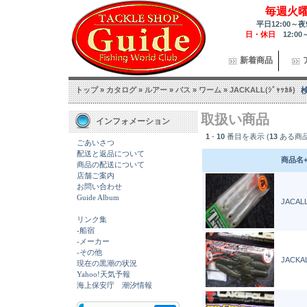
毎週火
平日12:00～夜
日・休日
12:00
新着商品
トップ
»
カタログ
»
ルアー
»
バス
»
ワーム
»
JACKALL(ｼﾞｬｯｶﾙ)
取扱い商品
インフォメーション
1
-
10
番目を表示 (
13
ある商
ごあいさつ
配送と返品について
商品名
商品の配送について
店舗ご案内
お問い合わせ
Guide Album
JACALL
リンク集
-船宿
-メーカー
-その他
JACKAL
現在の黒潮の状況
Yahoo!天気予報
海上保安庁 潮汐情報