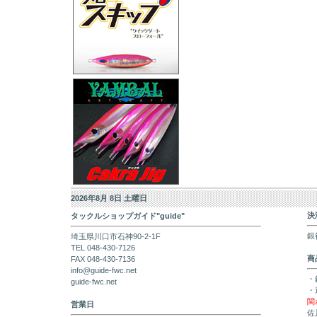
2026年8月 8日 土曜日
決
タックルショップガイド"guide"
銀
埼玉県川口市石神90-2-1F
TEL 048-430-7126
商
FAX 048-430-7136
info@guide-fwc.net
・
guide-fwc.net
・
関
営業日
佐