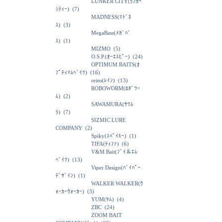
LUNKER CITY(ﾗﾝｶｰ
ｼﾃｨｰ)
(7)
MADNESS(ﾏﾄﾞﾈ
ｽ)
(3)
MegaBass(ﾒｶﾞﾊﾞ
ｽ)
(1)
MIZMO
(5)
O.S.P.(ｵｰｴｽﾋﾟｰ)
(24)
OPTIMUM BAITS(ｵ
ﾌﾟﾃｨﾏﾑﾍﾞｲﾂ)
(16)
reins(ﾚｲﾝ)
(13)
ROBOWORM(ﾛﾎﾞﾜｰ
ﾑ)
(2)
SAWAMURA(ｻﾜﾑ
ﾗ)
(7)
SIZMIC LURE
COMPANY
(2)
Spiky(ｽﾊﾟｲｷｰ)
(1)
TIFA(ﾃｨﾌｧ)
(6)
V&M Bait(ﾌﾞｲ＆ｴﾑ
ﾍﾞｲﾂ)
(13)
Viper Design(ﾊﾞｲﾊﾟｰ
ﾃﾞｻﾞｲﾝ)
(1)
WALKER WALKER(ｳ
ｫｰｶｰｳｫｰｶｰ)
(3)
YUM(ﾔﾑ)
(4)
ZBC
(24)
ZOOM BAIT