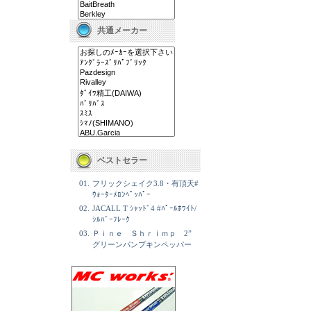
共通メーカー
ベストセラー
01.
フリックシェイク3.8・有頂天#
ｳｫｰﾀｰﾒﾛﾝﾍﾟｯﾊﾟｰ
02.
JACALL T ｼｬｯﾄﾞ4 #ﾊﾟｰﾙﾎﾜｲﾄ/
ｼﾙﾊﾞｰﾌﾚｰｸ
03.
Ｐｉｎｅ Ｓｈｒｉｍｐ 2”
グリーンパンプキンペッパー