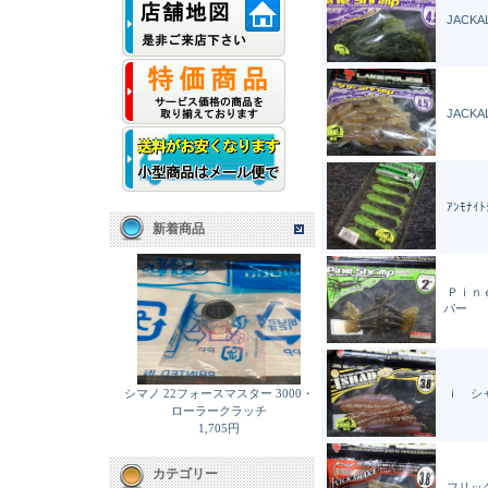
JACKAL
JACKAL
ｱﾝﾓﾅｲﾄ
新着商品
Ｐｉｎ
パー
シマノ 22フォースマスター 3000・
ｉ シ
ローラークラッチ
1,705円
カテゴリー
フリックシ