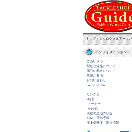
トップ
»
カタログ
»
ルアー
»
インフォメーション
ごあいさつ
配送と返品について
商品の配送について
店舗ご案内
お問い合わせ
Guide Album
リンク集
-船宿
-メーカー
-その他
現在の黒潮の状況
Yahoo!天気予報
海上保安庁 潮汐情報