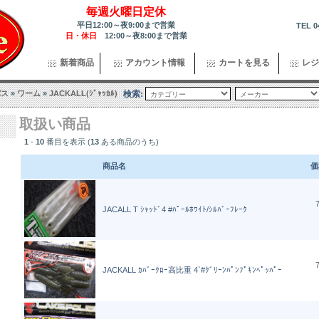
毎週火曜日定休
平日12:00～夜9:00まで営業
TEL 0
日・休日
12:00～夜8:00まで営業
新着商品
アカウント情報
カートを見る
レジ
バス
»
ワーム
»
JACKALL(ｼﾞｬｯｶﾙ)
検索:
取扱い商品
1
-
10
番目を表示 (
13
ある商品のうち)
商品名
価
7
JACALL T ｼｬｯﾄﾞ4 #ﾊﾟｰﾙﾎﾜｲﾄ/ｼﾙﾊﾞｰﾌﾚｰｸ
7
JACKALL ｶﾊﾞｰｸﾛｰ高比重 4`#ｸﾞﾘｰﾝﾊﾟﾝﾌﾟｷﾝﾍﾟｯﾊﾟｰ