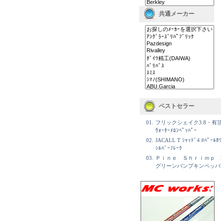
共通メーカー
ベストセラー
01.
フリックシェイク3.8・有
ｳｫｰﾀｰﾒﾛﾝﾍﾟｯﾊﾟｰ
02.
JACALL T ｼｬｯﾄﾞ4 #ﾊﾟｰﾙﾎﾜ
ｼﾙﾊﾞｰﾌﾚｰｸ
03.
Ｐｉｎｅ Ｓｈｒｉｍｐ 
グリーンパンプキンペッパ