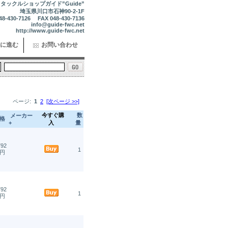
タックルショップガイド”Guide”
埼玉県川口市石神90-2-1F
48-430-7126 FAX 048-430-7136
info@guide-fwc.net
http://www.guide-fwc.net
に進む
お問い合わせ
ページ:
1
2
[次ページ >>]
今すぐ購
数
メーカー
格
+
入
量
92
1
円
92
1
円