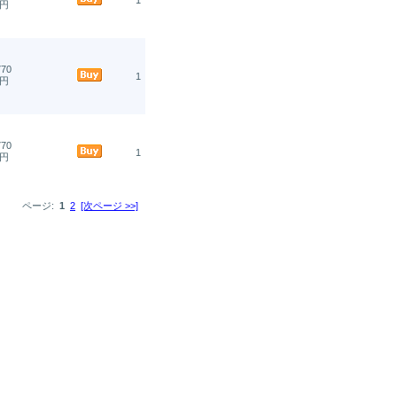
1
円
70
1
円
70
1
円
ページ:
1
2
[次ページ >>]