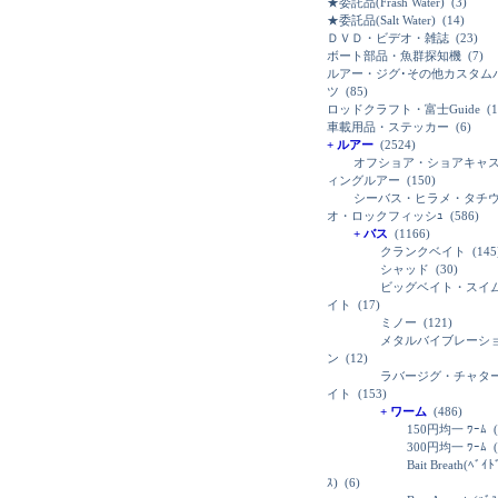
★委託品(Frash Water)
(3)
★委託品(Salt Water)
(14)
ＤＶＤ・ビデオ・雑誌
(23)
ボート部品・魚群探知機
(7)
ルアー・ジグ･その他カスタム
ツ
(85)
ロッドクラフト・富士Guide
(1
車載用品・ステッカー
(6)
+ ルアー
(2524)
オフショア・ショアキャ
ィングルアー
(150)
シーバス・ヒラメ・タチ
オ・ロックフィッシｭ
(586)
+ バス
(1166)
クランクベイト
(145
シャッド
(30)
ビッグベイト・スイ
イト
(17)
ミノー
(121)
メタルバイブレーシ
ン
(12)
ラバージグ・チャタ
イト
(153)
+ ワーム
(486)
150円均一 ﾜｰﾑ
(
300円均一 ﾜｰﾑ
(
Bait Breath(ﾍﾞｲ
ｽ)
(6)