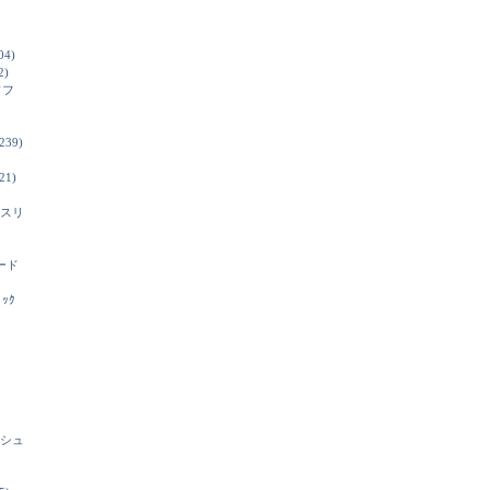
04)
2)
ソフ
239)
21)
スリ
ード
ﾞｯｸ
シュ