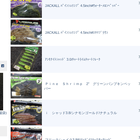
7
JACKALL ﾊﾟｲﾝｼｭﾘﾝﾌﾟ 4.5inch#ｳｫｰﾀｰﾒﾛﾝﾍﾟｯﾊﾟｰ
7
JACKALL ﾊﾟｲﾝｼｭﾘﾝﾌﾟ 4.5inch#ｽﾔﾏﾌﾞﾗｳﾝ
7
ｱﾝﾓﾅｲﾄｼｬｯﾄﾞ 3.0/ﾁｬｰﾄﾗｲﾑﾁｬｰﾄﾌﾚｰｸ
Ｐｉｎｅ Ｓｈｒｉｍｐ 2” グリーンパンプキンペッ
7
パー
7
陽袋)
ｉ シャッド3.8/シナモンゴールド/ナチュラル
7
フリックシェイク3.8#ｿﾘｯﾄﾞｲｴﾛｰ/ｽﾓｰｸﾚｯﾄﾞ