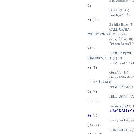
Bass Assassin(ﾊﾞ
ﾝ)
BELLS(ﾌﾞﾘｽ)
Berkley(ﾊﾞｰｸﾚ
ｰ)
(32)
Buddha Baits
(5)
CALIFORNIA
WORMS(ｶﾙﾌｫﾙﾆｱﾜｰﾑ)
(1)
deps(ﾃﾞﾌﾟｽ)
(8)
Dragon Lures(ﾄ
ﾙｱｰ)
ECOGEAR(ｴｺｷﾞ
ｱ)NORIES(ﾉﾘｰｽﾞ)
(17)
FishArrow(ﾌｨｯｼ
ｰ)
(9)
GAEA(ｶﾞｲｱ)
GaryYAMAMOT
ｰﾘｰﾔﾏﾓﾄ)
(143)
HAMILTON(ﾊﾐﾙ
ﾝ)
(4)
HIDE UP(ﾊｲﾄﾞｱ
ﾌﾟ)
(3)
imakatsu(ｲﾏｶﾂ)
(
+ JACKALL(ｼﾞ
ﾙ)
(13)
Lucky Strike(ﾗｯ
ﾗｲｸ)
(4)
LUNKER CITY(