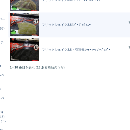
パー
7
フリックシェイク3.8#ﾊﾟｰﾌﾟﾙｳｨﾆｰ
03)
ステ
7
フリックシェイク3.8・有頂天#ｳｫｰﾀｰﾒﾛﾝﾍﾟｯﾊﾟｰ
ウ
)
1
-
10
番目を表示 (
13
ある商品のうち)
ムベ
ョ
ーベ
3)
13)
ﾄﾞﾌﾞﾚ