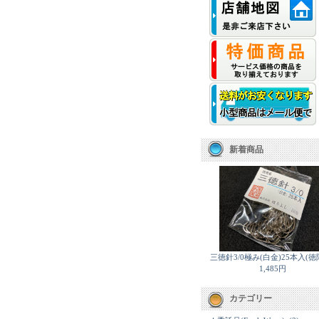
新着商品
三徳針3/0極み(白金)25本入(徳
1,485円
カテゴリー