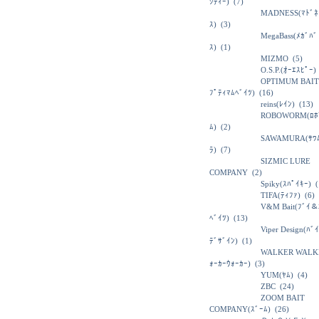
ｼﾃｨｰ)
(7)
MADNESS(ﾏﾄﾞﾈ
ｽ)
(3)
MegaBass(ﾒｶﾞﾊﾞ
ｽ)
(1)
MIZMO
(5)
O.S.P.(ｵｰｴｽﾋﾟｰ)
OPTIMUM BAIT
ﾌﾟﾃｨﾏﾑﾍﾞｲﾂ)
(16)
reins(ﾚｲﾝ)
(13)
ROBOWORM(ﾛﾎ
ﾑ)
(2)
SAWAMURA(ｻﾜ
ﾗ)
(7)
SIZMIC LURE
COMPANY
(2)
Spiky(ｽﾊﾟｲｷｰ)
(
TIFA(ﾃｨﾌｧ)
(6)
V&M Bait(ﾌﾞｲ＆
ﾍﾞｲﾂ)
(13)
Viper Design(ﾊﾞ
ﾃﾞｻﾞｲﾝ)
(1)
WALKER WALK
ｫｰｶｰｳｫｰｶｰ)
(3)
YUM(ﾔﾑ)
(4)
ZBC
(24)
ZOOM BAIT
COMPANY(ｽﾞｰﾑ)
(26)