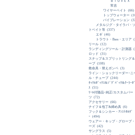
ＢＩＯＶＥＸ
常吉
ワイヤーベイト
(66)
トップウォーター
(1
バイブレーション
(3
メタルジグ・タイラバ・
トベイト等
(337)
エギ
(46)
トラウト・Bass・エリア
(
リール
(12)
ランディングツール・計測器
(
ロッド
(31)
スナップ＆スプリットリング＆
ーブ
(108)
救命具・替えボンベ
(3)
ライン・ショックリーダー･ニ
ル・チューブ
(244)
ﾀｯｸﾙﾎﾞｯｸｽ&ｼﾞｸﾞﾊﾞｯｸ&ｸｰﾗｰﾎ
ｽ
(51)
ﾘｰﾙ付随品･純正/カスタムパー
ツ
(72)
アクセサリー
(66)
ナイフ＆包丁&締め具
(6)
フック＆シンカー・ｱｼｽﾄﾎﾙﾀﾞ
ｰ
(494)
ウェアー・キップ・グローブ・
ーズ
(42)
サングラス
(5)