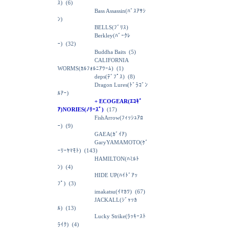
ｽ)
(6)
Bass Assassin(ﾊﾞｽｱｻｼ
ﾝ)
BELLS(ﾌﾞﾘｽ)
Berkley(ﾊﾞｰｸﾚ
ｰ)
(32)
Buddha Baits
(5)
CALIFORNIA
WORMS(ｶﾙﾌｫﾙﾆｱﾜｰﾑ)
(1)
deps(ﾃﾞﾌﾟｽ)
(8)
Dragon Lures(ﾄﾞﾗｺﾞﾝ
ﾙｱｰ)
+ ECOGEAR(ｴｺｷﾞ
ｱ)NORIES(ﾉﾘｰｽﾞ)
(17)
FishArrow(ﾌｨｯｼｭｱﾛ
ｰ)
(9)
GAEA(ｶﾞｲｱ)
GaryYAMAMOTO(ｹﾞ
ｰﾘｰﾔﾏﾓﾄ)
(143)
HAMILTON(ﾊﾐﾙﾄ
ﾝ)
(4)
HIDE UP(ﾊｲﾄﾞｱｯ
ﾌﾟ)
(3)
imakatsu(ｲﾏｶﾂ)
(67)
JACKALL(ｼﾞｬｯｶ
ﾙ)
(13)
Lucky Strike(ﾗｯｷｰｽﾄ
ﾗｲｸ)
(4)