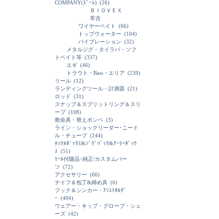
COMPANY(ｽﾞｰﾑ)
(26)
ＢＩＯＶＥＸ
常吉
ワイヤーベイト
(66)
トップウォーター
(104)
バイブレーション
(32)
メタルジグ・タイラバ・ソフ
トベイト等
(337)
エギ
(46)
トラウト・Bass・エリア
(239)
リール
(12)
ランディングツール・計測器
(21)
ロッド
(31)
スナップ＆スプリットリング＆スリ
ーブ
(108)
救命具・替えボンベ
(3)
ライン・ショックリーダー･ニード
ル・チューブ
(244)
ﾀｯｸﾙﾎﾞｯｸｽ&ｼﾞｸﾞﾊﾞｯｸ&ｸｰﾗｰﾎﾞｯｸ
ｽ
(51)
ﾘｰﾙ付随品･純正/カスタムパー
ツ
(72)
アクセサリー
(66)
ナイフ＆包丁&締め具
(6)
フック＆シンカー・ｱｼｽﾄﾎﾙﾀﾞ
ｰ
(494)
ウェアー・キップ・グローブ・シュ
ーズ
(42)