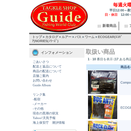
毎週火
平日12:00～夜
日・休日
12:00
新着商品
トップ
»
カタログ
»
ルアー
»
バス
»
ワーム
»
ECOGEAR(ｴｺｷﾞ
ｱ)NORIES(ﾉﾘｰｽﾞ)
取扱い商品
インフォメーション
1
-
10
番目を表示 (
17
ある商
ごあいさつ
配送と返品について
商品名
商品の配送について
店舗ご案内
お問い合わせ
Compos
Guide Album
リンク集
-船宿
-メーカー
ECOGE
-その他
現在の黒潮の状況
Yahoo!天気予報
海上保安庁 潮汐情報