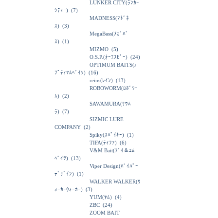
LUNKER CITY(ﾗﾝｶｰ
ｼﾃｨｰ)
(7)
MADNESS(ﾏﾄﾞﾈ
ｽ)
(3)
MegaBass(ﾒｶﾞﾊﾞ
ｽ)
(1)
MIZMO
(5)
O.S.P.(ｵｰｴｽﾋﾟｰ)
(24)
OPTIMUM BAITS(ｵ
ﾌﾟﾃｨﾏﾑﾍﾞｲﾂ)
(16)
reins(ﾚｲﾝ)
(13)
ROBOWORM(ﾛﾎﾞﾜｰ
ﾑ)
(2)
SAWAMURA(ｻﾜﾑ
ﾗ)
(7)
SIZMIC LURE
COMPANY
(2)
Spiky(ｽﾊﾟｲｷｰ)
(1)
TIFA(ﾃｨﾌｧ)
(6)
V&M Bait(ﾌﾞｲ＆ｴﾑ
ﾍﾞｲﾂ)
(13)
Viper Design(ﾊﾞｲﾊﾟｰ
ﾃﾞｻﾞｲﾝ)
(1)
WALKER WALKER(ｳ
ｫｰｶｰｳｫｰｶｰ)
(3)
YUM(ﾔﾑ)
(4)
ZBC
(24)
ZOOM BAIT