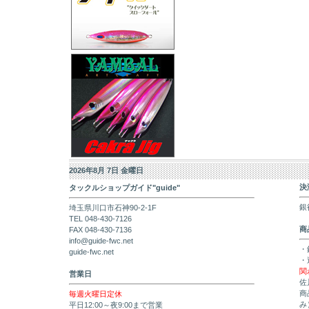
2026年8月 7日 金曜日
決
タックルショップガイド"guide"
銀
埼玉県川口市石神90-2-1F
TEL 048-430-7126
商
FAX 048-430-7136
info@guide-fwc.net
・
guide-fwc.net
・
関
営業日
佐
商
毎週火曜日定休
み
平日12:00～夜9:00まで営業