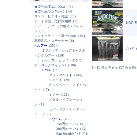
★委託品(Frash Water)
(3)
★委託品(Salt Water)
(14)
ＤＶＤ・ビデオ・雑誌
(23)
ボート部品・魚群探知機
(7)
NORIES
ルアー・ジグ･その他カスタムパー
ツ
(85)
ロッドクラフト・富士Guide
(103)
車載用品・ステッカー
(6)
+ ルアー
(2524)
ﾉﾘｰｽﾞ
オフショア・ショアキャステ
ィングルアー
(150)
シーバス・ヒラメ・タチウ
オ・ロックフィッシｭ
(586)
1
-
10
番目を表示 (
17
ある商
+ バス
(1166)
クランクベイト
(145)
シャッド
(30)
ビッグベイト・スイムベ
イト
(17)
ミノー
(121)
メタルバイブレーショ
ン
(12)
ラバージグ・チャターベ
イト
(153)
+ ワーム
(486)
150円均一 ﾜｰﾑ
(3)
300円均一 ﾜｰﾑ
(13)
Bait Breath(ﾍﾞｲﾄﾞﾌﾞﾚ