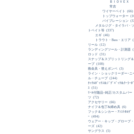
ＢＩＯＶＥＸ
常吉
ワイヤーベイト
(66)
トップウォーター
(1
バイブレーション
(3
メタルジグ・タイラバ・
トベイト等
(337)
エギ
(46)
トラウト・Bass・エリア
(
リール
(12)
ランディングツール・計測器
(
ロッド
(31)
スナップ＆スプリットリング＆
ーブ
(108)
救命具・替えボンベ
(3)
ライン・ショックリーダー･ニ
ル・チューブ
(244)
ﾀｯｸﾙﾎﾞｯｸｽ&ｼﾞｸﾞﾊﾞｯｸ&ｸｰﾗｰﾎ
ｽ
(51)
ﾘｰﾙ付随品･純正/カスタムパー
ツ
(72)
アクセサリー
(66)
ナイフ＆包丁&締め具
(6)
フック＆シンカー・ｱｼｽﾄﾎﾙﾀﾞ
ｰ
(494)
ウェアー・キップ・グローブ・
ーズ
(42)
サングラス
(5)