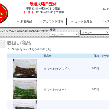
毎週火曜日定休
平日12:00～夜9:00まで営業
TEL 0
日・休日
12:00～夜8:00まで営業
新着商品
アカウント情報
カートを見る
レジ
検索:
バス
»
ワーム
»
WALKER WALKER(ｳｫｰｶｰ
取扱い商品
1
-
3
番目を表示 (
3
ある商品のうち)
商品名-
価格
メー
660円
ﾈｼﾞﾘｰ4.5inch/ﾊﾟﾝﾌﾟｷﾝ
660円
ﾈｼﾞﾘｰ4.5inch/ﾁｬｰﾄ