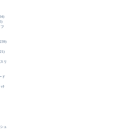
04)
2)
ソフ
239)
21)
スリ
ード
ﾞｯｸ
シュ