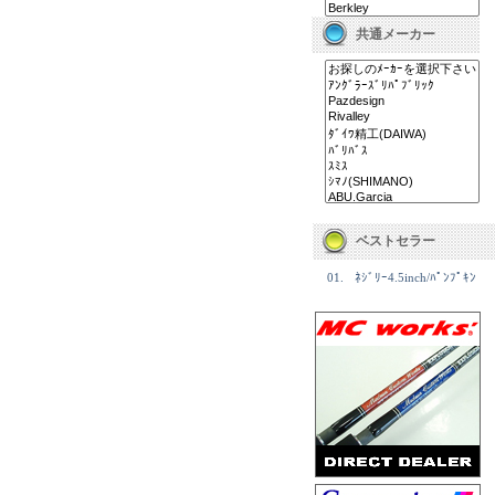
共通メーカー
ベストセラー
01.
ﾈｼﾞﾘｰ4.5inch/ﾊﾟﾝﾌﾟｷﾝ