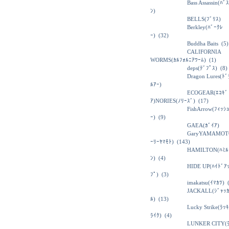
Bass Assassin(ﾊﾞ
ﾝ)
BELLS(ﾌﾞﾘｽ)
Berkley(ﾊﾞｰｸﾚ
ｰ)
(32)
Buddha Baits
(5)
CALIFORNIA
WORMS(ｶﾙﾌｫﾙﾆｱﾜｰﾑ)
(1)
deps(ﾃﾞﾌﾟｽ)
(8)
Dragon Lures(ﾄ
ﾙｱｰ)
ECOGEAR(ｴｺｷﾞ
ｱ)NORIES(ﾉﾘｰｽﾞ)
(17)
FishArrow(ﾌｨｯｼ
ｰ)
(9)
GAEA(ｶﾞｲｱ)
GaryYAMAMOT
ｰﾘｰﾔﾏﾓﾄ)
(143)
HAMILTON(ﾊﾐﾙ
ﾝ)
(4)
HIDE UP(ﾊｲﾄﾞｱ
ﾌﾟ)
(3)
imakatsu(ｲﾏｶﾂ)
(
JACKALL(ｼﾞｬｯ
ﾙ)
(13)
Lucky Strike(ﾗｯ
ﾗｲｸ)
(4)
LUNKER CITY(