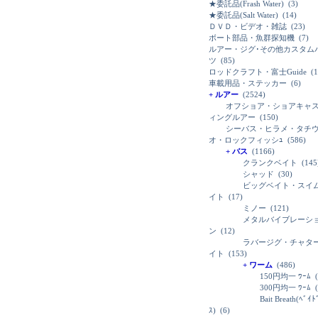
★委託品(Frash Water)
(3)
★委託品(Salt Water)
(14)
ＤＶＤ・ビデオ・雑誌
(23)
ボート部品・魚群探知機
(7)
ルアー・ジグ･その他カスタム
ツ
(85)
ロッドクラフト・富士Guide
(1
車載用品・ステッカー
(6)
+ ルアー
(2524)
オフショア・ショアキャ
ィングルアー
(150)
シーバス・ヒラメ・タチ
オ・ロックフィッシｭ
(586)
+ バス
(1166)
クランクベイト
(145
シャッド
(30)
ビッグベイト・スイ
イト
(17)
ミノー
(121)
メタルバイブレーシ
ン
(12)
ラバージグ・チャタ
イト
(153)
+ ワーム
(486)
150円均一 ﾜｰﾑ
(
300円均一 ﾜｰﾑ
(
Bait Breath(ﾍﾞｲ
ｽ)
(6)