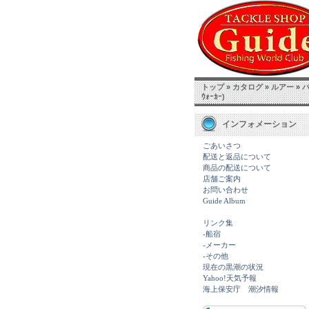
トップ
»
カタログ
»
ルアー
»
ｳｫｰｶｰ)
インフォメーション
ごあいさつ
配送と返品について
商品の配送について
店舗ご案内
お問い合わせ
Guide Album
リンク集
-船宿
-メーカー
-その他
現在の黒潮の状況
Yahoo!天気予報
海上保安庁 潮汐情報