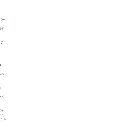
パー
03)
ステ
ウ
)
ムベ
ョ
ーベ
3)
13)
ﾄﾞﾌﾞﾚ