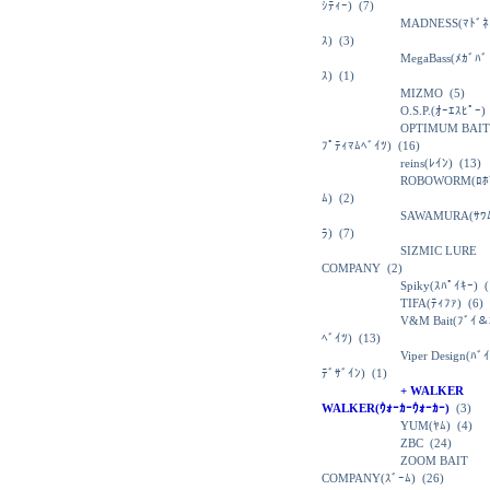
ｼﾃｨｰ)
(7)
MADNESS(ﾏﾄﾞﾈ
ｽ)
(3)
MegaBass(ﾒｶﾞﾊﾞ
ｽ)
(1)
MIZMO
(5)
O.S.P.(ｵｰｴｽﾋﾟｰ)
OPTIMUM BAIT
ﾌﾟﾃｨﾏﾑﾍﾞｲﾂ)
(16)
reins(ﾚｲﾝ)
(13)
ROBOWORM(ﾛﾎ
ﾑ)
(2)
SAWAMURA(ｻﾜ
ﾗ)
(7)
SIZMIC LURE
COMPANY
(2)
Spiky(ｽﾊﾟｲｷｰ)
(
TIFA(ﾃｨﾌｧ)
(6)
V&M Bait(ﾌﾞｲ＆
ﾍﾞｲﾂ)
(13)
Viper Design(ﾊﾞ
ﾃﾞｻﾞｲﾝ)
(1)
+ WALKER
WALKER(ｳｫｰｶｰｳｫｰｶｰ)
(3)
YUM(ﾔﾑ)
(4)
ZBC
(24)
ZOOM BAIT
COMPANY(ｽﾞｰﾑ)
(26)