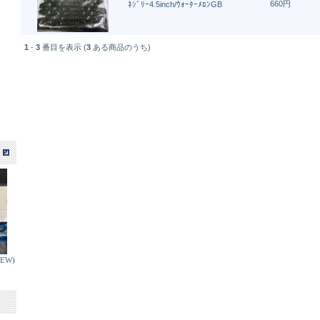
660円
ﾈｼﾞﾘｰ4.5inch/ｳｫｰﾀｰﾒﾛﾝGB
1
-
3
番目を表示 (
3
ある商品のうち)
EW)