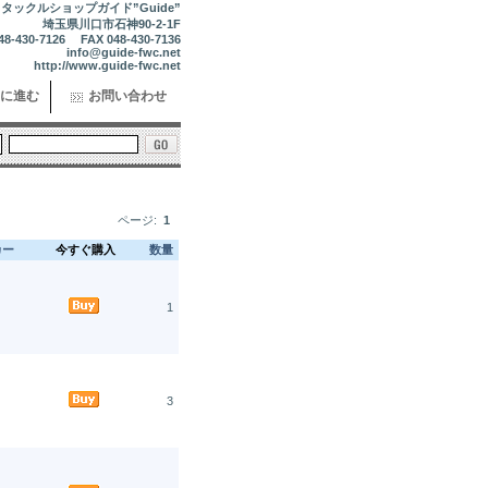
タックルショップガイド”Guide”
埼玉県川口市石神90-2-1F
48-430-7126 FAX 048-430-7136
info@guide-fwc.net
http://www.guide-fwc.net
に進む
お問い合わせ
ページ:
1
カー
今すぐ購入
数量
1
3