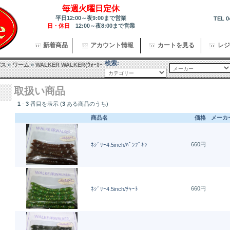
毎週火曜日定休
平日12:00～夜9:00まで営業
TEL 0
日・休日
12:00～夜8:00まで営業
新着商品
アカウント情報
カートを見る
レジ
検索:
バス
»
ワーム
»
WALKER WALKER(ｳｫｰｶｰ
取扱い商品
1
-
3
番目を表示 (
3
ある商品のうち)
商品名
価格
メーカ
660円
ﾈｼﾞﾘｰ4.5inch/ﾊﾟﾝﾌﾟｷﾝ
660円
ﾈｼﾞﾘｰ4.5inch/ﾁｬｰﾄ