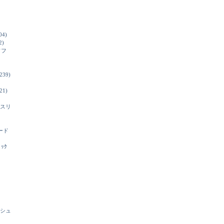
04)
2)
ソフ
239)
21)
スリ
ード
ﾞｯｸ
シュ