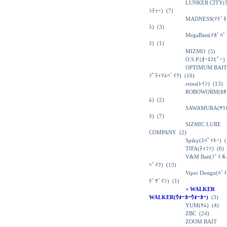
LUNKER CITY(
ｼﾃｨｰ)
(7)
MADNESS(ﾏﾄﾞﾈ
ｽ)
(3)
MegaBass(ﾒｶﾞﾊﾞ
ｽ)
(1)
MIZMO
(5)
O.S.P.(ｵｰｴｽﾋﾟｰ)
OPTIMUM BAIT
ﾌﾟﾃｨﾏﾑﾍﾞｲﾂ)
(16)
reins(ﾚｲﾝ)
(13)
ROBOWORM(ﾛﾎ
ﾑ)
(2)
SAWAMURA(ｻﾜ
ﾗ)
(7)
SIZMIC LURE
COMPANY
(2)
Spiky(ｽﾊﾟｲｷｰ)
(
TIFA(ﾃｨﾌｧ)
(6)
V&M Bait(ﾌﾞｲ＆
ﾍﾞｲﾂ)
(13)
Viper Design(ﾊﾞ
ﾃﾞｻﾞｲﾝ)
(1)
+ WALKER
WALKER(ｳｫｰｶｰｳｫｰｶｰ)
(3)
YUM(ﾔﾑ)
(4)
ZBC
(24)
ZOOM BAIT