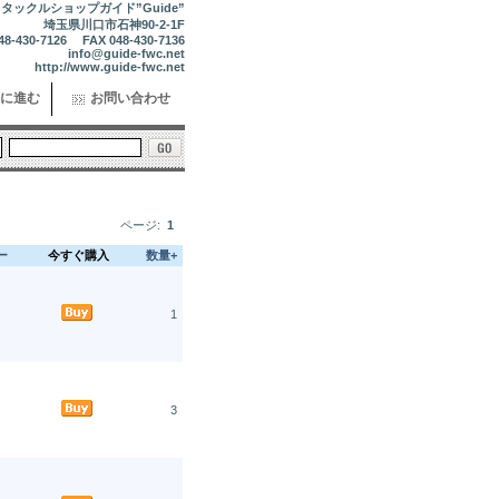
タックルショップガイド”Guide”
埼玉県川口市石神90-2-1F
48-430-7126 FAX 048-430-7136
info@guide-fwc.net
http://www.guide-fwc.net
に進む
お問い合わせ
ページ:
1
ー
今すぐ購入
数量+
1
3