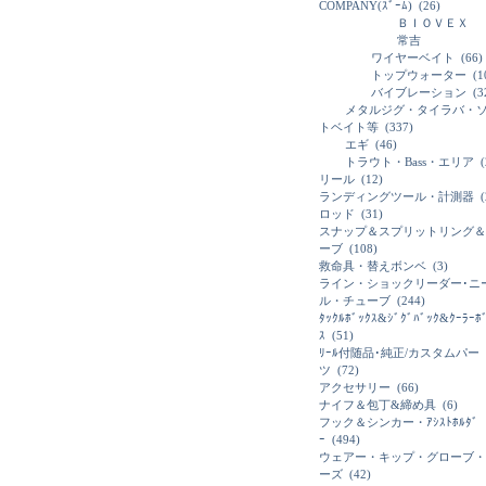
COMPANY(ｽﾞｰﾑ)
(26)
ＢＩＯＶＥＸ
常吉
ワイヤーベイト
(66)
トップウォーター
(1
バイブレーション
(3
メタルジグ・タイラバ・
トベイト等
(337)
エギ
(46)
トラウト・Bass・エリア
(
リール
(12)
ランディングツール・計測器
(
ロッド
(31)
スナップ＆スプリットリング＆
ーブ
(108)
救命具・替えボンベ
(3)
ライン・ショックリーダー･ニ
ル・チューブ
(244)
ﾀｯｸﾙﾎﾞｯｸｽ&ｼﾞｸﾞﾊﾞｯｸ&ｸｰﾗｰﾎ
ｽ
(51)
ﾘｰﾙ付随品･純正/カスタムパー
ツ
(72)
アクセサリー
(66)
ナイフ＆包丁&締め具
(6)
フック＆シンカー・ｱｼｽﾄﾎﾙﾀﾞ
ｰ
(494)
ウェアー・キップ・グローブ・
ーズ
(42)