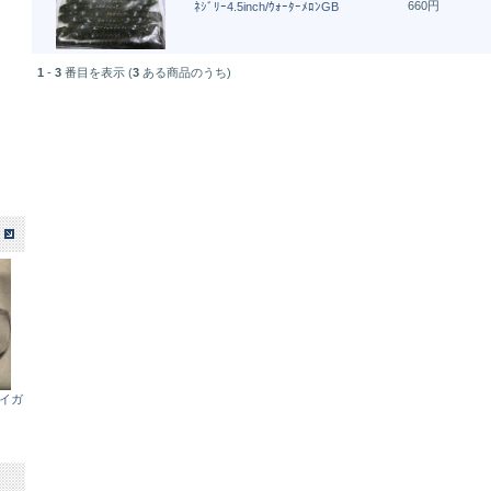
660円
ﾈｼﾞﾘｰ4.5inch/ｳｫｰﾀｰﾒﾛﾝGB
1
-
3
番目を表示 (
3
ある商品のうち)
エイガ