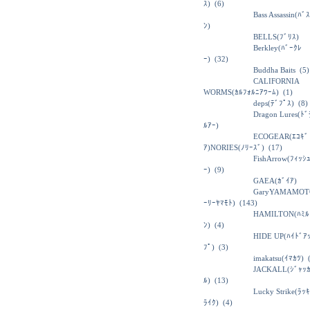
ｽ)
(6)
Bass Assassin(ﾊﾞ
ﾝ)
BELLS(ﾌﾞﾘｽ)
Berkley(ﾊﾞｰｸﾚ
ｰ)
(32)
Buddha Baits
(5)
CALIFORNIA
WORMS(ｶﾙﾌｫﾙﾆｱﾜｰﾑ)
(1)
deps(ﾃﾞﾌﾟｽ)
(8)
Dragon Lures(ﾄ
ﾙｱｰ)
ECOGEAR(ｴｺｷﾞ
ｱ)NORIES(ﾉﾘｰｽﾞ)
(17)
FishArrow(ﾌｨｯｼ
ｰ)
(9)
GAEA(ｶﾞｲｱ)
GaryYAMAMOT
ｰﾘｰﾔﾏﾓﾄ)
(143)
HAMILTON(ﾊﾐﾙ
ﾝ)
(4)
HIDE UP(ﾊｲﾄﾞｱ
ﾌﾟ)
(3)
imakatsu(ｲﾏｶﾂ)
(
JACKALL(ｼﾞｬｯ
ﾙ)
(13)
Lucky Strike(ﾗｯ
ﾗｲｸ)
(4)