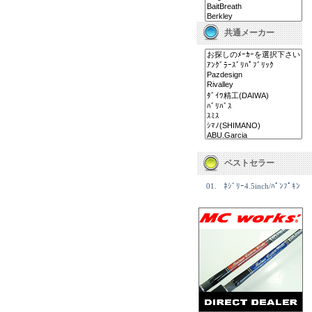
共通メーカー
ベストセラー
01.
ﾈｼﾞﾘｰ4.5inch/ﾊﾟﾝﾌﾟｷﾝ