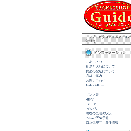
トップ
»
カタログ
»
ルアー
»
ｳｫｰｶｰ)
インフォメーション
ごあいさつ
配送と返品について
商品の配送について
店舗ご案内
お問い合わせ
Guide Album
リンク集
-船宿
-メーカー
-その他
現在の黒潮の状況
Yahoo!天気予報
海上保安庁 潮汐情報