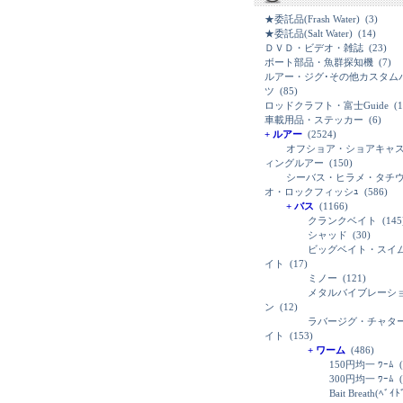
★委託品(Frash Water)
(3)
★委託品(Salt Water)
(14)
ＤＶＤ・ビデオ・雑誌
(23)
ボート部品・魚群探知機
(7)
ルアー・ジグ･その他カスタム
ツ
(85)
ロッドクラフト・富士Guide
(1
車載用品・ステッカー
(6)
+ ルアー
(2524)
オフショア・ショアキャ
ィングルアー
(150)
シーバス・ヒラメ・タチ
オ・ロックフィッシｭ
(586)
+ バス
(1166)
クランクベイト
(145
シャッド
(30)
ビッグベイト・スイ
イト
(17)
ミノー
(121)
メタルバイブレーシ
ン
(12)
ラバージグ・チャタ
イト
(153)
+ ワーム
(486)
150円均一 ﾜｰﾑ
(
300円均一 ﾜｰﾑ
(
Bait Breath(ﾍﾞｲ