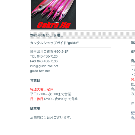
2026年8月10日 月曜日
決
タックルショップガイド"guide"
銀
埼玉県川口市石神90-2-1F
TEL 048-430-7126
商
FAX 048-430-7136
info@guide-fwc.net
・
guide-fwc.net
・
関
営業日
佐
商
毎週火曜日定休
み
平日12:00～夜9:00まで営業
日・休日
12:00～夜8:00まで営業
詳
駐車場
配
店舗前に１台分ございます。
商