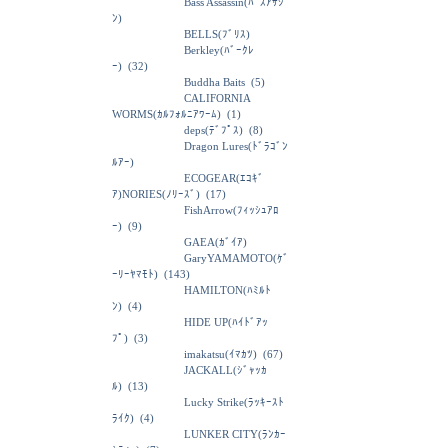
Bass Assassin(ﾊﾞｽｱｻｼ
ﾝ)
BELLS(ﾌﾞﾘｽ)
Berkley(ﾊﾞｰｸﾚ
ｰ)
(32)
Buddha Baits
(5)
CALIFORNIA
WORMS(ｶﾙﾌｫﾙﾆｱﾜｰﾑ)
(1)
deps(ﾃﾞﾌﾟｽ)
(8)
Dragon Lures(ﾄﾞﾗｺﾞﾝ
ﾙｱｰ)
ECOGEAR(ｴｺｷﾞ
ｱ)NORIES(ﾉﾘｰｽﾞ)
(17)
FishArrow(ﾌｨｯｼｭｱﾛ
ｰ)
(9)
GAEA(ｶﾞｲｱ)
GaryYAMAMOTO(ｹﾞ
ｰﾘｰﾔﾏﾓﾄ)
(143)
HAMILTON(ﾊﾐﾙﾄ
ﾝ)
(4)
HIDE UP(ﾊｲﾄﾞｱｯ
ﾌﾟ)
(3)
imakatsu(ｲﾏｶﾂ)
(67)
JACKALL(ｼﾞｬｯｶ
ﾙ)
(13)
Lucky Strike(ﾗｯｷｰｽﾄ
ﾗｲｸ)
(4)
LUNKER CITY(ﾗﾝｶｰ