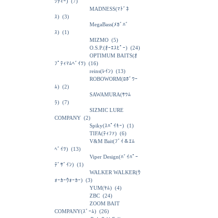
ｼﾃｨｰ)
(7)
MADNESS(ﾏﾄﾞﾈ
ｽ)
(3)
MegaBass(ﾒｶﾞﾊﾞ
ｽ)
(1)
MIZMO
(5)
O.S.P.(ｵｰｴｽﾋﾟｰ)
(24)
OPTIMUM BAITS(ｵ
ﾌﾟﾃｨﾏﾑﾍﾞｲﾂ)
(16)
reins(ﾚｲﾝ)
(13)
ROBOWORM(ﾛﾎﾞﾜｰ
ﾑ)
(2)
SAWAMURA(ｻﾜﾑ
ﾗ)
(7)
SIZMIC LURE
COMPANY
(2)
Spiky(ｽﾊﾟｲｷｰ)
(1)
TIFA(ﾃｨﾌｧ)
(6)
V&M Bait(ﾌﾞｲ＆ｴﾑ
ﾍﾞｲﾂ)
(13)
Viper Design(ﾊﾞｲﾊﾟｰ
ﾃﾞｻﾞｲﾝ)
(1)
WALKER WALKER(ｳ
ｫｰｶｰｳｫｰｶｰ)
(3)
YUM(ﾔﾑ)
(4)
ZBC
(24)
ZOOM BAIT
COMPANY(ｽﾞｰﾑ)
(26)