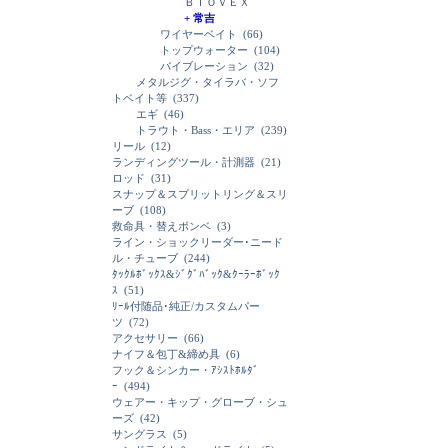
ＢＩＯＶＥＸ
+ 常吉
ワイヤーベイト
(66)
トップウォーター
(104)
バイブレーション
(32)
メタルジグ・タイラバ・ソフ
トベイト等
(337)
エギ
(46)
トラウト・Bass・エリア
(239)
リール
(12)
ランディングツール・計測器
(21)
ロッド
(31)
スナップ＆スプリットリング＆スリ
ーブ
(108)
救命具・替えボンベ
(3)
ライン・ショックリーダー･ニード
ル・チューブ
(244)
ﾀｯｸﾙﾎﾞｯｸｽ&ｼﾞｸﾞﾊﾞｯｸ&ｸｰﾗｰﾎﾞｯｸ
ｽ
(51)
ﾘｰﾙ付随品･純正/カスタムパー
ツ
(72)
アクセサリー
(66)
ナイフ＆包丁&締め具
(6)
フック＆シンカー・ｱｼｽﾄﾎﾙﾀﾞ
ｰ
(494)
ウェアー・キップ・グローブ・シュ
ーズ
(42)
サングラス
(5)