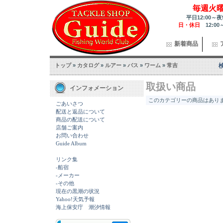
毎週火
平日12:00～夜
日・休日
12:00
新着商品
トップ
»
カタログ
»
ルアー
»
バス
»
ワーム
»
常吉
取扱い商品
インフォメーション
このカテゴリーの商品はありませ
ごあいさつ
配送と返品について
商品の配送について
店舗ご案内
お問い合わせ
Guide Album
リンク集
-船宿
-メーカー
-その他
現在の黒潮の状況
Yahoo!天気予報
海上保安庁 潮汐情報