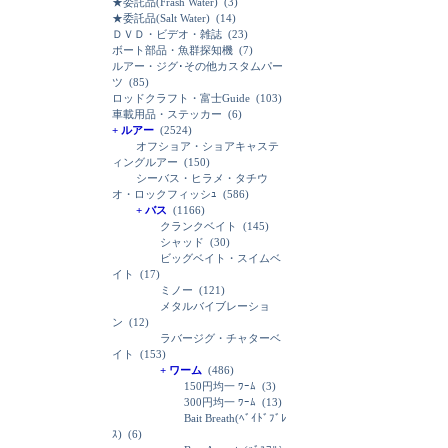
★委託品(Frash Water)
(3)
★委託品(Salt Water)
(14)
ＤＶＤ・ビデオ・雑誌
(23)
ボート部品・魚群探知機
(7)
ルアー・ジグ･その他カスタムパー
ツ
(85)
ロッドクラフト・富士Guide
(103)
車載用品・ステッカー
(6)
+ ルアー
(2524)
オフショア・ショアキャステ
ィングルアー
(150)
シーバス・ヒラメ・タチウ
オ・ロックフィッシｭ
(586)
+ バス
(1166)
クランクベイト
(145)
シャッド
(30)
ビッグベイト・スイムベ
イト
(17)
ミノー
(121)
メタルバイブレーショ
ン
(12)
ラバージグ・チャターベ
イト
(153)
+ ワーム
(486)
150円均一 ﾜｰﾑ
(3)
300円均一 ﾜｰﾑ
(13)
Bait Breath(ﾍﾞｲﾄﾞﾌﾞﾚ
ｽ)
(6)