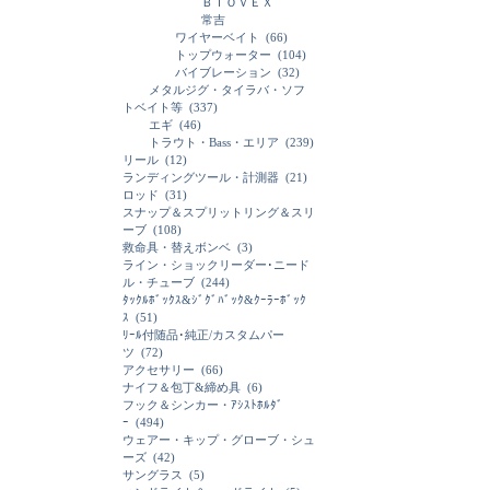
ＢＩＯＶＥＸ
常吉
ワイヤーベイト
(66)
トップウォーター
(104)
バイブレーション
(32)
メタルジグ・タイラバ・ソフ
トベイト等
(337)
エギ
(46)
トラウト・Bass・エリア
(239)
リール
(12)
ランディングツール・計測器
(21)
ロッド
(31)
スナップ＆スプリットリング＆スリ
ーブ
(108)
救命具・替えボンベ
(3)
ライン・ショックリーダー･ニード
ル・チューブ
(244)
ﾀｯｸﾙﾎﾞｯｸｽ&ｼﾞｸﾞﾊﾞｯｸ&ｸｰﾗｰﾎﾞｯｸ
ｽ
(51)
ﾘｰﾙ付随品･純正/カスタムパー
ツ
(72)
アクセサリー
(66)
ナイフ＆包丁&締め具
(6)
フック＆シンカー・ｱｼｽﾄﾎﾙﾀﾞ
ｰ
(494)
ウェアー・キップ・グローブ・シュ
ーズ
(42)
サングラス
(5)