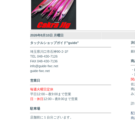
2026年8月10日 月曜日
決
タックルショップガイド"guide"
銀
埼玉県川口市石神90-2-1F
TEL 048-430-7126
商
FAX 048-430-7136
info@guide-fwc.net
・
guide-fwc.net
・
関
営業日
佐
商
毎週火曜日定休
み
平日12:00～夜9:00まで営業
日・休日
12:00～夜8:00まで営業
詳
駐車場
配
店舗前に１台分ございます。
商