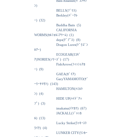
Bass Assassin(ﾊﾞｽｱｻｼ
ﾝ)
BELLS(ﾌﾞﾘｽ)
Berkley(ﾊﾞｰｸﾚ
ｰ)
(32)
Buddha Baits
(5)
CALIFORNIA
WORMS(ｶﾙﾌｫﾙﾆｱﾜｰﾑ)
(1)
deps(ﾃﾞﾌﾟｽ)
(8)
Dragon Lures(ﾄﾞﾗｺﾞﾝ
ﾙｱｰ)
ECOGEAR(ｴｺｷﾞ
ｱ)NORIES(ﾉﾘｰｽﾞ)
(17)
FishArrow(ﾌｨｯｼｭｱﾛ
ｰ)
(9)
GAEA(ｶﾞｲｱ)
GaryYAMAMOTO(ｹﾞ
ｰﾘｰﾔﾏﾓﾄ)
(143)
HAMILTON(ﾊﾐﾙﾄ
ﾝ)
(4)
HIDE UP(ﾊｲﾄﾞｱｯ
ﾌﾟ)
(3)
imakatsu(ｲﾏｶﾂ)
(67)
JACKALL(ｼﾞｬｯｶ
ﾙ)
(13)
Lucky Strike(ﾗｯｷｰｽﾄ
ﾗｲｸ)
(4)
LUNKER CITY(ﾗﾝｶｰ