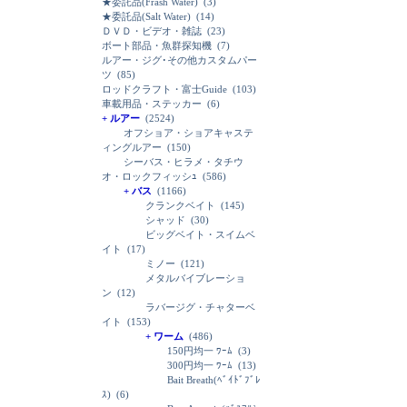
★委託品(Frash Water)
(3)
★委託品(Salt Water)
(14)
ＤＶＤ・ビデオ・雑誌
(23)
ボート部品・魚群探知機
(7)
ルアー・ジグ･その他カスタムパー
ツ
(85)
ロッドクラフト・富士Guide
(103)
車載用品・ステッカー
(6)
+ ルアー
(2524)
オフショア・ショアキャステ
ィングルアー
(150)
シーバス・ヒラメ・タチウ
オ・ロックフィッシｭ
(586)
+ バス
(1166)
クランクベイト
(145)
シャッド
(30)
ビッグベイト・スイムベ
イト
(17)
ミノー
(121)
メタルバイブレーショ
ン
(12)
ラバージグ・チャターベ
イト
(153)
+ ワーム
(486)
150円均一 ﾜｰﾑ
(3)
300円均一 ﾜｰﾑ
(13)
Bait Breath(ﾍﾞｲﾄﾞﾌﾞﾚ
ｽ)
(6)