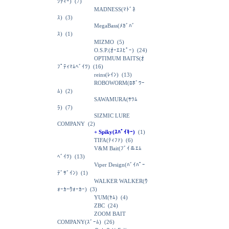
ｼﾃｨｰ)
(7)
MADNESS(ﾏﾄﾞﾈ
ｽ)
(3)
MegaBass(ﾒｶﾞﾊﾞ
ｽ)
(1)
MIZMO
(5)
O.S.P.(ｵｰｴｽﾋﾟｰ)
(24)
OPTIMUM BAITS(ｵ
ﾌﾟﾃｨﾏﾑﾍﾞｲﾂ)
(16)
reins(ﾚｲﾝ)
(13)
ROBOWORM(ﾛﾎﾞﾜｰ
ﾑ)
(2)
SAWAMURA(ｻﾜﾑ
ﾗ)
(7)
SIZMIC LURE
COMPANY
(2)
+ Spiky(ｽﾊﾟｲｷｰ)
(1)
TIFA(ﾃｨﾌｧ)
(6)
V&M Bait(ﾌﾞｲ＆ｴﾑ
ﾍﾞｲﾂ)
(13)
Viper Design(ﾊﾞｲﾊﾟｰ
ﾃﾞｻﾞｲﾝ)
(1)
WALKER WALKER(ｳ
ｫｰｶｰｳｫｰｶｰ)
(3)
YUM(ﾔﾑ)
(4)
ZBC
(24)
ZOOM BAIT
COMPANY(ｽﾞｰﾑ)
(26)