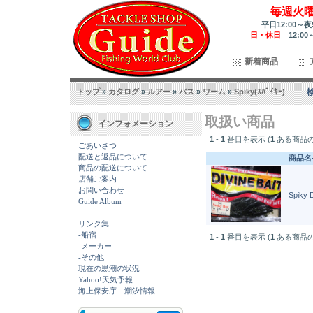
毎週火
平日12:00～夜
日・休日
12:00
新着商品
トップ
»
カタログ
»
ルアー
»
バス
»
ワーム
»
Spiky(ｽﾊﾟｲｷｰ)
取扱い商品
インフォメーション
1
-
1
番目を表示 (
1
ある商品の
ごあいさつ
配送と返品について
商品名
商品の配送について
店舗ご案内
お問い合わせ
Spiky 
Guide Album
リンク集
-船宿
1
-
1
番目を表示 (
1
ある商品の
-メーカー
-その他
現在の黒潮の状況
Yahoo!天気予報
海上保安庁 潮汐情報