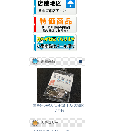
新着商品
三徳針4/0極み(白金)25本入(徳陽袋)
1,485円
カテゴリー