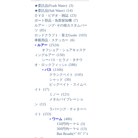
★委託品(Frash Water)
(3)
★委託品(Salt Water)
(14)
ＤＶＤ・ビデオ・雑誌
(23)
ボート部品・魚群探知機
(7)
ルアー・ジグ･その他カスタムパー
ツ
(85)
ロッドクラフト・富士Guide
(103)
車載用品・ステッカー
(6)
+ ルアー
(2524)
オフショア・ショアキャステ
ィングルアー
(150)
シーバス・ヒラメ・タチウ
オ・ロックフィッシｭ
(586)
+ バス
(1166)
クランクベイト
(145)
シャッド
(30)
ビッグベイト・スイムベ
イト
(17)
ミノー
(121)
メタルバイブレーショ
ン
(12)
ラバージグ・チャターベ
イト
(153)
+ ワーム
(486)
150円均一 ﾜｰﾑ
(3)
300円均一 ﾜｰﾑ
(13)
Bait Breath(ﾍﾞｲﾄﾞﾌﾞﾚ