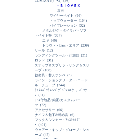
COMPANY(ｽﾞｰﾑ)
(26)
+ ＢＩＯＶＥＸ
常吉
ワイヤーベイト
(66)
トップウォーター
(104)
バイブレーション
(32)
メタルジグ・タイラバ・ソフ
トベイト等
(337)
エギ
(46)
トラウト・Bass・エリア
(239)
リール
(12)
ランディングツール・計測器
(21)
ロッド
(31)
スナップ＆スプリットリング＆スリ
ーブ
(108)
救命具・替えボンベ
(3)
ライン・ショックリーダー･ニード
ル・チューブ
(244)
ﾀｯｸﾙﾎﾞｯｸｽ&ｼﾞｸﾞﾊﾞｯｸ&ｸｰﾗｰﾎﾞｯｸ
ｽ
(51)
ﾘｰﾙ付随品･純正/カスタムパー
ツ
(72)
アクセサリー
(66)
ナイフ＆包丁&締め具
(6)
フック＆シンカー・ｱｼｽﾄﾎﾙﾀﾞ
ｰ
(494)
ウェアー・キップ・グローブ・シュ
ーズ
(42)