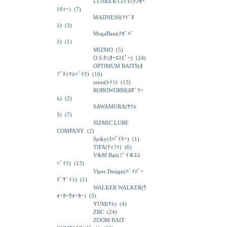
LUNKER CITY(ﾗﾝｶｰ
ｼﾃｨｰ)
(7)
MADNESS(ﾏﾄﾞﾈ
ｽ)
(3)
MegaBass(ﾒｶﾞﾊﾞ
ｽ)
(1)
MIZMO
(5)
O.S.P.(ｵｰｴｽﾋﾟｰ)
(24)
OPTIMUM BAITS(ｵ
ﾌﾟﾃｨﾏﾑﾍﾞｲﾂ)
(16)
reins(ﾚｲﾝ)
(13)
ROBOWORM(ﾛﾎﾞﾜｰ
ﾑ)
(2)
SAWAMURA(ｻﾜﾑ
ﾗ)
(7)
SIZMIC LURE
COMPANY
(2)
Spiky(ｽﾊﾟｲｷｰ)
(1)
TIFA(ﾃｨﾌｧ)
(6)
V&M Bait(ﾌﾞｲ＆ｴﾑ
ﾍﾞｲﾂ)
(13)
Viper Design(ﾊﾞｲﾊﾟｰ
ﾃﾞｻﾞｲﾝ)
(1)
WALKER WALKER(ｳ
ｫｰｶｰｳｫｰｶｰ)
(3)
YUM(ﾔﾑ)
(4)
ZBC
(24)
ZOOM BAIT