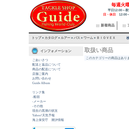
毎週火
平日12:00～夜
日・休日
12:00
新着商品
トップ
»
カタログ
»
ルアー
»
バス
»
ワーム
»
ＢＩＯＶＥＸ
取扱い商品
インフォメーション
このカテゴリーの商品はありませ
ごあいさつ
配送と返品について
商品の配送について
店舗ご案内
お問い合わせ
Guide Album
リンク集
-船宿
-メーカー
-その他
現在の黒潮の状況
Yahoo!天気予報
海上保安庁 潮汐情報