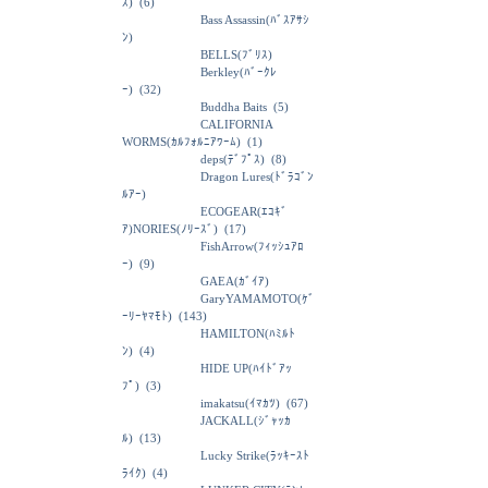
ｽ)
(6)
Bass Assassin(ﾊﾞｽｱｻｼ
ﾝ)
BELLS(ﾌﾞﾘｽ)
Berkley(ﾊﾞｰｸﾚ
ｰ)
(32)
Buddha Baits
(5)
CALIFORNIA
WORMS(ｶﾙﾌｫﾙﾆｱﾜｰﾑ)
(1)
deps(ﾃﾞﾌﾟｽ)
(8)
Dragon Lures(ﾄﾞﾗｺﾞﾝ
ﾙｱｰ)
ECOGEAR(ｴｺｷﾞ
ｱ)NORIES(ﾉﾘｰｽﾞ)
(17)
FishArrow(ﾌｨｯｼｭｱﾛ
ｰ)
(9)
GAEA(ｶﾞｲｱ)
GaryYAMAMOTO(ｹﾞ
ｰﾘｰﾔﾏﾓﾄ)
(143)
HAMILTON(ﾊﾐﾙﾄ
ﾝ)
(4)
HIDE UP(ﾊｲﾄﾞｱｯ
ﾌﾟ)
(3)
imakatsu(ｲﾏｶﾂ)
(67)
JACKALL(ｼﾞｬｯｶ
ﾙ)
(13)
Lucky Strike(ﾗｯｷｰｽﾄ
ﾗｲｸ)
(4)