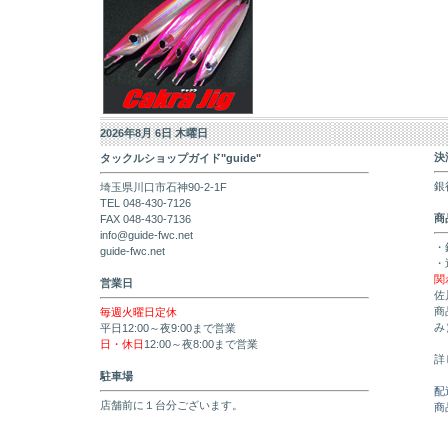
2026年8月 6日 木曜日
決
タックルショップガイド"guide"
銀
埼玉県川口市石神90-2-1F
TEL 048-430-7126
商
FAX 048-430-7136
info@guide-fwc.net
・
guide-fwc.net
・
関
営業日
佐
商
毎週火曜日定休
み
平日12:00～夜9:00まで営業
日・休日
12:00～夜8:00まで営業
詳
駐車場
配
店舗前に１台分ございます。
商