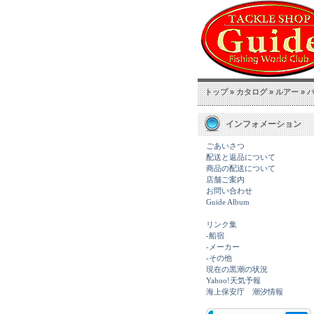
トップ
»
カタログ
»
ルアー
»
インフォメーション
ごあいさつ
配送と返品について
商品の配送について
店舗ご案内
お問い合わせ
Guide Album
リンク集
-船宿
-メーカー
-その他
現在の黒潮の状況
Yahoo!天気予報
海上保安庁 潮汐情報