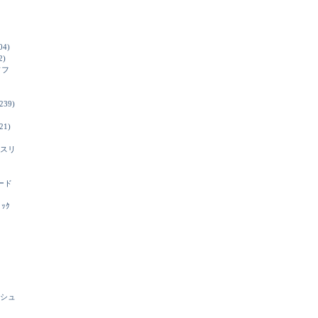
04)
2)
ソフ
239)
21)
スリ
ード
ﾞｯｸ
シュ