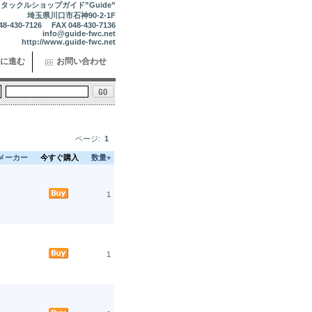
タックルショップガイド”Guide”
埼玉県川口市石神90-2-1F
48-430-7126 FAX 048-430-7136
info@guide-fwc.net
http://www.guide-fwc.net
に進む
お問い合わせ
ページ:
1
メーカー
今すぐ購入
数量+
1
1