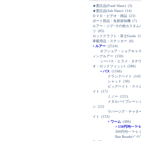
★委託品(Frash Water)
(3)
★委託品(Salt Water)
(14)
ＤＶＤ・ビデオ・雑誌
(23)
ボート部品・魚群探知機
(7)
ルアー・ジグ･その他カスタム
ツ
(85)
ロッドクラフト・富士Guide
(1
車載用品・ステッカー
(6)
+ ルアー
(2524)
オフショア・ショアキャ
ィングルアー
(150)
シーバス・ヒラメ・タチ
オ・ロックフィッシｭ
(586)
+ バス
(1166)
クランクベイト
(145
シャッド
(30)
ビッグベイト・スイ
イト
(17)
ミノー
(121)
メタルバイブレーシ
ン
(12)
ラバージグ・チャタ
イト
(153)
+ ワーム
(486)
+ 150円均一 ﾜｰﾑ
300円均一 ﾜｰﾑ
(
Bait Breath(ﾍﾞｲ