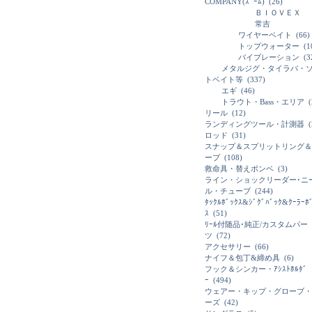
COMPANY(ｽﾞｰﾑ)
(26)
ＢＩＯＶＥＸ
常吉
ワイヤーベイト
(66)
トップウォーター
(1
バイブレーション
(3
メタルジグ・タイラバ・
トベイト等
(337)
エギ
(46)
トラウト・Bass・エリア
(
リール
(12)
ランディングツール・計測器
(
ロッド
(31)
スナップ＆スプリットリング＆
ーブ
(108)
救命具・替えボンベ
(3)
ライン・ショックリーダー･ニ
ル・チューブ
(244)
ﾀｯｸﾙﾎﾞｯｸｽ&ｼﾞｸﾞﾊﾞｯｸ&ｸｰﾗｰﾎ
ｽ
(51)
ﾘｰﾙ付随品･純正/カスタムパー
ツ
(72)
アクセサリー
(66)
ナイフ＆包丁&締め具
(6)
フック＆シンカー・ｱｼｽﾄﾎﾙﾀﾞ
ｰ
(494)
ウェアー・キップ・グローブ・
ーズ
(42)