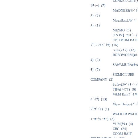
LUNKER CITY(
ｼﾃｨｰ)
(7)
MADNESS(ﾏﾄﾞﾈ
ｽ)
(3)
MegaBass(ﾒｶﾞﾊﾞ
ｽ)
(1)
MIZMO
(5)
O.S.P.(ｵｰｴｽﾋﾟｰ)
OPTIMUM BAIT
ﾌﾟﾃｨﾏﾑﾍﾞｲﾂ)
(16)
reins(ﾚｲﾝ)
(13)
ROBOWORM(ﾛﾎ
ﾑ)
(2)
SAWAMURA(ｻﾜ
ﾗ)
(7)
SIZMIC LURE
COMPANY
(2)
Spiky(ｽﾊﾟｲｷｰ)
(
TIFA(ﾃｨﾌｧ)
(6)
V&M Bait(ﾌﾞｲ＆
ﾍﾞｲﾂ)
(13)
Viper Design(ﾊﾞ
ﾃﾞｻﾞｲﾝ)
(1)
WALKER WALK
ｫｰｶｰｳｫｰｶｰ)
(3)
YUM(ﾔﾑ)
(4)
ZBC
(24)
ZOOM BAIT