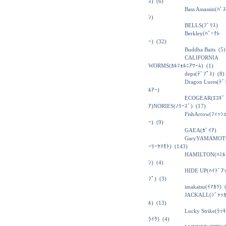
ｽ)
(6)
Bass Assassin(ﾊﾞ
ﾝ)
BELLS(ﾌﾞﾘｽ)
Berkley(ﾊﾞｰｸﾚ
ｰ)
(32)
Buddha Baits
(5)
CALIFORNIA
WORMS(ｶﾙﾌｫﾙﾆｱﾜｰﾑ)
(1)
deps(ﾃﾞﾌﾟｽ)
(8)
Dragon Lures(ﾄ
ﾙｱｰ)
ECOGEAR(ｴｺｷﾞ
ｱ)NORIES(ﾉﾘｰｽﾞ)
(17)
FishArrow(ﾌｨｯｼ
ｰ)
(9)
GAEA(ｶﾞｲｱ)
GaryYAMAMOT
ｰﾘｰﾔﾏﾓﾄ)
(143)
HAMILTON(ﾊﾐﾙ
ﾝ)
(4)
HIDE UP(ﾊｲﾄﾞｱ
ﾌﾟ)
(3)
imakatsu(ｲﾏｶﾂ)
(
JACKALL(ｼﾞｬｯ
ﾙ)
(13)
Lucky Strike(ﾗｯ
ﾗｲｸ)
(4)