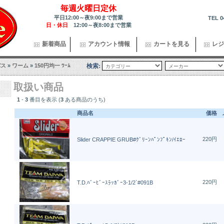
毎週火曜日定休
平日12:00～夜9:00まで営業
TEL 0
日・休日
12:00～夜8:00まで営業
新着商品
アカウント情報
カートを見る
レジ
バス
»
ワーム
»
150円均一 ﾜｰﾑ
検索:
取扱い商品
1
-
3
番目を表示 (
3
ある商品のうち)
商品名
価格
220円
Slider CRAPPIE GRUB#ｸﾞﾘｰﾝﾊﾟﾝﾌﾟｷﾝ/ｲｴﾛｰ
220円
T.D.ﾊﾞｰﾋﾞｰｽﾗｯｶﾞｰ3-1/2`#091B