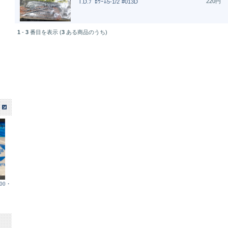
220円
T.D.ﾌﾟﾛﾜｰﾑ5-1/2`#013D
1
-
3
番目を表示 (
3
ある商品のうち)
00・