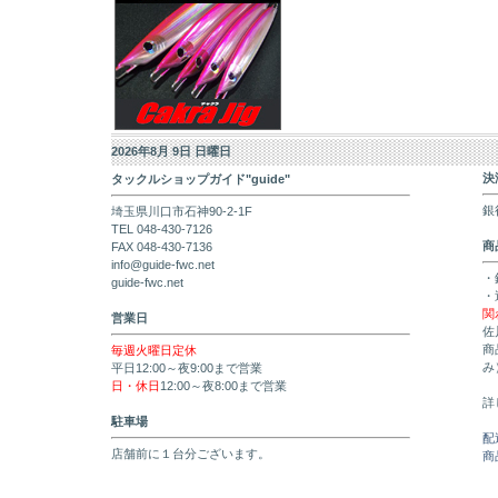
2026年8月 9日 日曜日
決
タックルショップガイド"guide"
銀
埼玉県川口市石神90-2-1F
TEL 048-430-7126
商
FAX 048-430-7136
info@guide-fwc.net
・
guide-fwc.net
・
関
営業日
佐
商
毎週火曜日定休
み
平日12:00～夜9:00まで営業
日・休日
12:00～夜8:00まで営業
詳
駐車場
配
店舗前に１台分ございます。
商