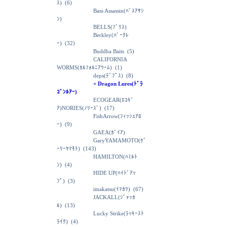
ｽ)
(6)
Bass Assassin(ﾊﾞｽｱｻｼ
ﾝ)
BELLS(ﾌﾞﾘｽ)
Berkley(ﾊﾞｰｸﾚ
ｰ)
(32)
Buddha Baits
(5)
CALIFORNIA
WORMS(ｶﾙﾌｫﾙﾆｱﾜｰﾑ)
(1)
deps(ﾃﾞﾌﾟｽ)
(8)
+ Dragon Lures(ﾄﾞﾗ
ｺﾞﾝﾙｱｰ)
ECOGEAR(ｴｺｷﾞ
ｱ)NORIES(ﾉﾘｰｽﾞ)
(17)
FishArrow(ﾌｨｯｼｭｱﾛ
ｰ)
(9)
GAEA(ｶﾞｲｱ)
GaryYAMAMOTO(ｹﾞ
ｰﾘｰﾔﾏﾓﾄ)
(143)
HAMILTON(ﾊﾐﾙﾄ
ﾝ)
(4)
HIDE UP(ﾊｲﾄﾞｱｯ
ﾌﾟ)
(3)
imakatsu(ｲﾏｶﾂ)
(67)
JACKALL(ｼﾞｬｯｶ
ﾙ)
(13)
Lucky Strike(ﾗｯｷｰｽﾄ
ﾗｲｸ)
(4)