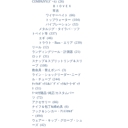
COMPANY(ｽﾞｰﾑ)
(26)
ＢＩＯＶＥＸ
常吉
ワイヤーベイト
(66)
トップウォーター
(104)
バイブレーション
(32)
メタルジグ・タイラバ・ソフ
トベイト等
(337)
エギ
(46)
トラウト・Bass・エリア
(239)
リール
(12)
ランディングツール・計測器
(21)
ロッド
(31)
スナップ＆スプリットリング＆スリ
ーブ
(108)
救命具・替えボンベ
(3)
ライン・ショックリーダー･ニード
ル・チューブ
(244)
ﾀｯｸﾙﾎﾞｯｸｽ&ｼﾞｸﾞﾊﾞｯｸ&ｸｰﾗｰﾎﾞｯｸ
ｽ
(51)
ﾘｰﾙ付随品･純正/カスタムパー
ツ
(72)
アクセサリー
(66)
ナイフ＆包丁&締め具
(6)
フック＆シンカー・ｱｼｽﾄﾎﾙﾀﾞ
ｰ
(494)
ウェアー・キップ・グローブ・シュ
ーズ
(42)