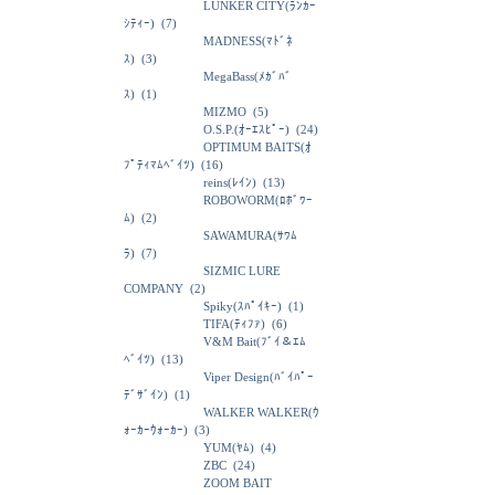
LUNKER CITY(ﾗﾝｶｰ
ｼﾃｨｰ)
(7)
MADNESS(ﾏﾄﾞﾈ
ｽ)
(3)
MegaBass(ﾒｶﾞﾊﾞ
ｽ)
(1)
MIZMO
(5)
O.S.P.(ｵｰｴｽﾋﾟｰ)
(24)
OPTIMUM BAITS(ｵ
ﾌﾟﾃｨﾏﾑﾍﾞｲﾂ)
(16)
reins(ﾚｲﾝ)
(13)
ROBOWORM(ﾛﾎﾞﾜｰ
ﾑ)
(2)
SAWAMURA(ｻﾜﾑ
ﾗ)
(7)
SIZMIC LURE
COMPANY
(2)
Spiky(ｽﾊﾟｲｷｰ)
(1)
TIFA(ﾃｨﾌｧ)
(6)
V&M Bait(ﾌﾞｲ＆ｴﾑ
ﾍﾞｲﾂ)
(13)
Viper Design(ﾊﾞｲﾊﾟｰ
ﾃﾞｻﾞｲﾝ)
(1)
WALKER WALKER(ｳ
ｫｰｶｰｳｫｰｶｰ)
(3)
YUM(ﾔﾑ)
(4)
ZBC
(24)
ZOOM BAIT