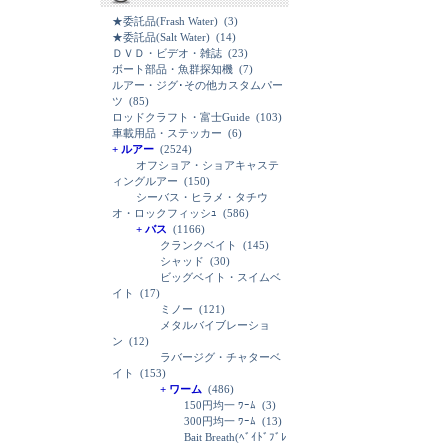
★委託品(Frash Water)
(3)
★委託品(Salt Water)
(14)
ＤＶＤ・ビデオ・雑誌
(23)
ボート部品・魚群探知機
(7)
ルアー・ジグ･その他カスタムパー
ツ
(85)
ロッドクラフト・富士Guide
(103)
車載用品・ステッカー
(6)
+ ルアー
(2524)
オフショア・ショアキャステ
ィングルアー
(150)
シーバス・ヒラメ・タチウ
オ・ロックフィッシｭ
(586)
+ バス
(1166)
クランクベイト
(145)
シャッド
(30)
ビッグベイト・スイムベ
イト
(17)
ミノー
(121)
メタルバイブレーショ
ン
(12)
ラバージグ・チャターベ
イト
(153)
+ ワーム
(486)
150円均一 ﾜｰﾑ
(3)
300円均一 ﾜｰﾑ
(13)
Bait Breath(ﾍﾞｲﾄﾞﾌﾞﾚ