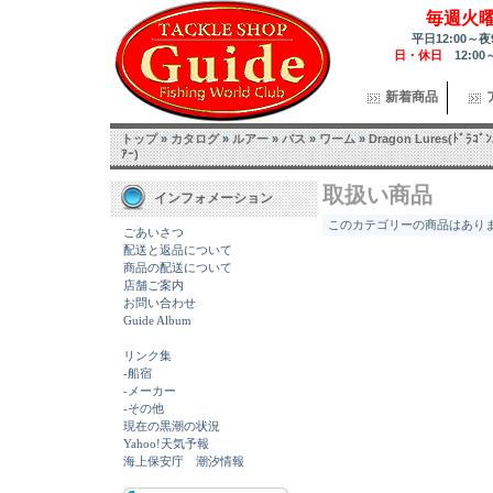
毎週火
平日12:00～夜
日・休日
12:00
新着商品
トップ
»
カタログ
»
ルアー
»
バス
»
ワーム
»
Dragon Lures(ﾄﾞﾗｺﾞﾝ
ｱｰ)
取扱い商品
インフォメーション
このカテゴリーの商品はありませ
ごあいさつ
配送と返品について
商品の配送について
店舗ご案内
お問い合わせ
Guide Album
リンク集
-船宿
-メーカー
-その他
現在の黒潮の状況
Yahoo!天気予報
海上保安庁 潮汐情報