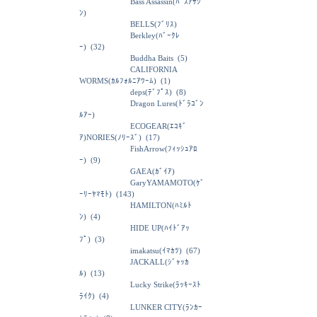
Bass Assassin(ﾊﾞｽｱｻｼ
ﾝ)
BELLS(ﾌﾞﾘｽ)
Berkley(ﾊﾞｰｸﾚ
ｰ)
(32)
Buddha Baits
(5)
CALIFORNIA
WORMS(ｶﾙﾌｫﾙﾆｱﾜｰﾑ)
(1)
deps(ﾃﾞﾌﾟｽ)
(8)
Dragon Lures(ﾄﾞﾗｺﾞﾝ
ﾙｱｰ)
ECOGEAR(ｴｺｷﾞ
ｱ)NORIES(ﾉﾘｰｽﾞ)
(17)
FishArrow(ﾌｨｯｼｭｱﾛ
ｰ)
(9)
GAEA(ｶﾞｲｱ)
GaryYAMAMOTO(ｹﾞ
ｰﾘｰﾔﾏﾓﾄ)
(143)
HAMILTON(ﾊﾐﾙﾄ
ﾝ)
(4)
HIDE UP(ﾊｲﾄﾞｱｯ
ﾌﾟ)
(3)
imakatsu(ｲﾏｶﾂ)
(67)
JACKALL(ｼﾞｬｯｶ
ﾙ)
(13)
Lucky Strike(ﾗｯｷｰｽﾄ
ﾗｲｸ)
(4)
LUNKER CITY(ﾗﾝｶｰ