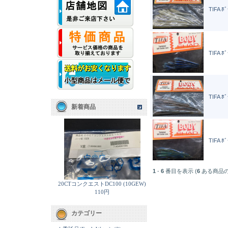
TIFA ﾎ
TIFA ﾎ
TIFA ﾎ
新着商品
TIFA ﾎ
1
-
6
番目を表示 (
6
ある商品の
20CTコンクエストDC100 (10GEW)
110円
カテゴリー