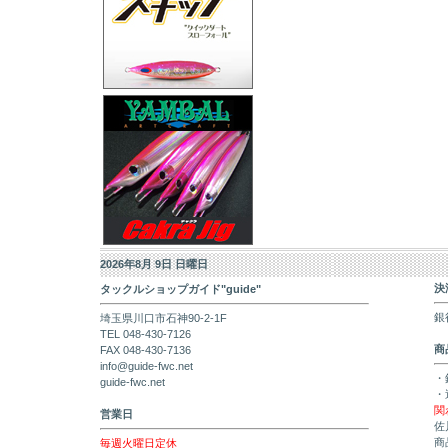
2026年8月 9日 日曜日
決
タックルショップガイド"guide"
銀
埼玉県川口市石神90-2-1F
TEL 048-430-7126
商
FAX 048-430-7136
info@guide-fwc.net
・
guide-fwc.net
・
関
営業日
佐
商
毎週火曜日定休