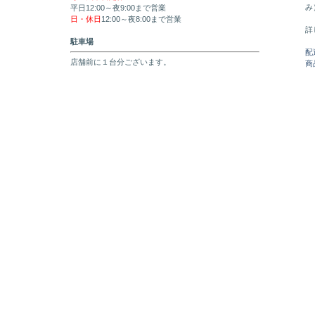
み
平日12:00～夜9:00まで営業
日・休日
12:00～夜8:00まで営業
詳
駐車場
配
店舗前に１台分ございます。
商