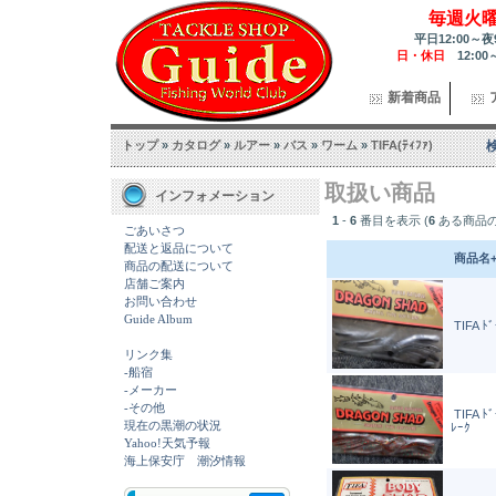
毎週火
平日12:00～夜
日・休日
12:00
新着商品
トップ
»
カタログ
»
ルアー
»
バス
»
ワーム
»
TIFA(ﾃｨﾌｧ)
取扱い商品
インフォメーション
1
-
6
番目を表示 (
6
ある商品の
ごあいさつ
配送と返品について
商品名
商品の配送について
店舗ご案内
お問い合わせ
Guide Album
TIFA ﾄ
リンク集
-船宿
-メーカー
-その他
TIFA ﾄ
現在の黒潮の状況
ﾚｰｸ
Yahoo!天気予報
海上保安庁 潮汐情報