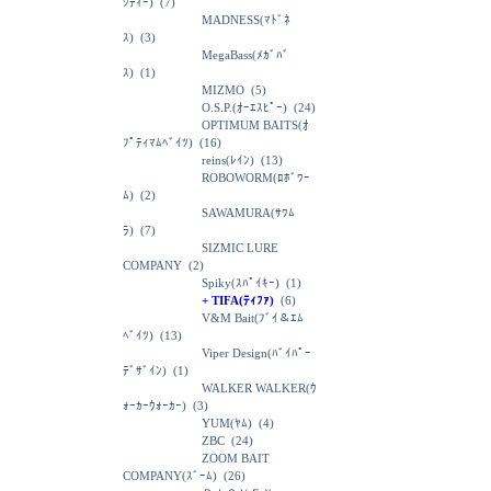
ｼﾃｨｰ)
(7)
MADNESS(ﾏﾄﾞﾈ
ｽ)
(3)
MegaBass(ﾒｶﾞﾊﾞ
ｽ)
(1)
MIZMO
(5)
O.S.P.(ｵｰｴｽﾋﾟｰ)
(24)
OPTIMUM BAITS(ｵ
ﾌﾟﾃｨﾏﾑﾍﾞｲﾂ)
(16)
reins(ﾚｲﾝ)
(13)
ROBOWORM(ﾛﾎﾞﾜｰ
ﾑ)
(2)
SAWAMURA(ｻﾜﾑ
ﾗ)
(7)
SIZMIC LURE
COMPANY
(2)
Spiky(ｽﾊﾟｲｷｰ)
(1)
+ TIFA(ﾃｨﾌｧ)
(6)
V&M Bait(ﾌﾞｲ＆ｴﾑ
ﾍﾞｲﾂ)
(13)
Viper Design(ﾊﾞｲﾊﾟｰ
ﾃﾞｻﾞｲﾝ)
(1)
WALKER WALKER(ｳ
ｫｰｶｰｳｫｰｶｰ)
(3)
YUM(ﾔﾑ)
(4)
ZBC
(24)
ZOOM BAIT
COMPANY(ｽﾞｰﾑ)
(26)