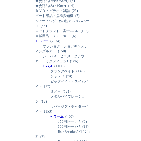
★委託品(Frash Water)
(3)
★委託品(Salt Water)
(14)
ＤＶＤ・ビデオ・雑誌
(23)
ボート部品・魚群探知機
(7)
ルアー・ジグ･その他カスタムパー
ツ
(85)
ロッドクラフト・富士Guide
(103)
車載用品・ステッカー
(6)
+ ルアー
(2524)
オフショア・ショアキャステ
ィングルアー
(150)
シーバス・ヒラメ・タチウ
オ・ロックフィッシｭ
(586)
+ バス
(1166)
クランクベイト
(145)
シャッド
(30)
ビッグベイト・スイムベ
イト
(17)
ミノー
(121)
メタルバイブレーショ
ン
(12)
ラバージグ・チャターベ
イト
(153)
+ ワーム
(486)
150円均一 ﾜｰﾑ
(3)
300円均一 ﾜｰﾑ
(13)
Bait Breath(ﾍﾞｲﾄﾞﾌﾞﾚ
ｽ)
(6)