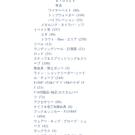
ＢＩＯＶＥＸ
常吉
ワイヤーベイト
(66)
トップウォーター
(104)
バイブレーション
(32)
メタルジグ・タイラバ・ソフ
トベイト等
(337)
エギ
(46)
トラウト・Bass・エリア
(239)
リール
(12)
ランディングツール・計測器
(21)
ロッド
(31)
スナップ＆スプリットリング＆スリ
ーブ
(108)
救命具・替えボンベ
(3)
ライン・ショックリーダー･ニード
ル・チューブ
(244)
ﾀｯｸﾙﾎﾞｯｸｽ&ｼﾞｸﾞﾊﾞｯｸ&ｸｰﾗｰﾎﾞｯｸ
ｽ
(51)
ﾘｰﾙ付随品･純正/カスタムパー
ツ
(72)
アクセサリー
(66)
ナイフ＆包丁&締め具
(6)
フック＆シンカー・ｱｼｽﾄﾎﾙﾀﾞ
ｰ
(494)
ウェアー・キップ・グローブ・シュ
ーズ
(42)
サングラス
(5)